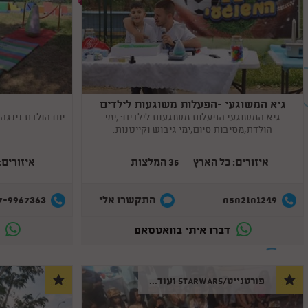
מאתנו, אנחנו מתעדכנים באופן שוטף בחידושים בתחום אטרקציות
גיא המשוגעי -הפעלות משוגעות לילדים
Copy
Copy
link
link
גיא המשוגעי הפעלות משוגעות לילדים: ,ימי
יום הולדת נינגה
הולדת,מסיבות סיום,ימי גיבוש וקייטנות.
איזורים: כל הארץ
35 המלצות
איזורים:
7-9967363
0502101249
התקשרו אלי
דברו איתי בוואטסאפ
ד
פורטנייט/STARWARS ועוד...