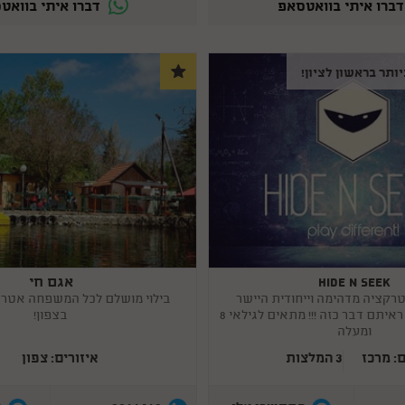
ברו איתי בוואטסאפ
דברו איתי בוואט
ותר בראשון לציון!
HIDE N SEEK
אגם חי
Copy
link
HIDENS אטרקציה מדהימה וייחודית היישר
בילוי מושלם לכל המשפחה אטרקצ
מוסקבה עוד לא ראיתם דבר כזה !!! מתאים לגילאי 8
בצפון!
ומעלה
ם: מרכז
3 המלצות
איזורים: צפון