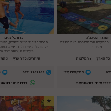
 לילדים ויוצרים קשר עם ספקיהן, והכול- בשבילכם.
אתגר הנינג'ה
כדורגל מים
Copy
link
 ! ההפעלה הכי מדוברת ביום הולדת
מגרש כדורגל רטוב ומחליק, האט
מטריף
יעופו עליה. ימי הולדת, ימי גיבוש,
פעילות מגבשת לכל איר
 כל הארץ
5 המלצות
איזורים: כל הארץ
3 המלצות
077-9969265
07
התקשרו אלי
ה
ברו איתי בוואטסאפ
דברו איתי בוואט