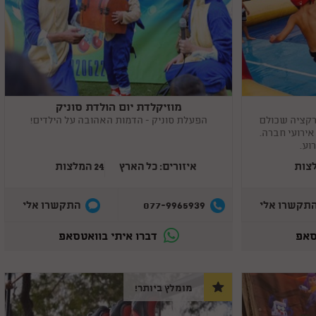
מוזיקלדת יום הולדת סוניק
Copy
link
רקציה שכולם
הפעלת סוניק - הדמות האהובה על הילדים!
 אירועי חברה.
וע.
איזורים: כל הארץ
24 המלצות
077-9965939
תקשרו אלי
התקשרו אלי
סאפ
דברו איתי בוואטסאפ
מומלץ ביותר!