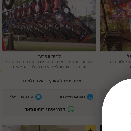
ל
לייזר פארטי
Copy
link
ף יהלומים וכל
יום הולדת לייזר פארטי בתפאורה המרהיבה ביותר -
חוויה מגבשת ומלאת אדרנלין לכל הגילאים.
איזורים: כל הארץ
26 המלצות
077-9968081
תקשרו אלי
התקשרו אלי
סאפ
דברו איתי בוואטסאפ