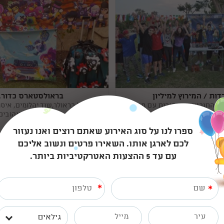
ות / המירוץ למיליון
בראולסטארס כדורג
Copy
link
ירת התוכניות האהובות עם משימות
כדורגל בראולר,שוד יהלומים, איסו
ת למסיבה בלתי נשכחת !
המשחקים האהובים
ספרו לנו על סוג האירוע שאתם רוצים ואנו נעזור
כל הארץ
794 המלצות
איזורים: כל הארץ
לכם לארגן אותו. השאירו פרטים ונשוב אליכם
עם עד 5 ההצעות האטרקטיביות ביותר.
077-9967738
07
התקשרו אלי
ה
*
ברו איתי בוואטסאפ
דברו איתי בוואט
*
גילאים