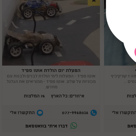
הפעלת יום הולדת אוטו ספיד
Copy
link
ה !! קורקיכיף
אוטו ספיד - הפעלות לימי הולדת לבנים ולבנות עם
ים ...
מכוניות על שלט. אוטו ספיד - ממציאים את הגלגל
מחדש.
איזורים: כל הארץ
76 המלצות
077-9968016
תקשרו אלי
התקשרו אלי
סאפ
דברו איתי בוואטסאפ