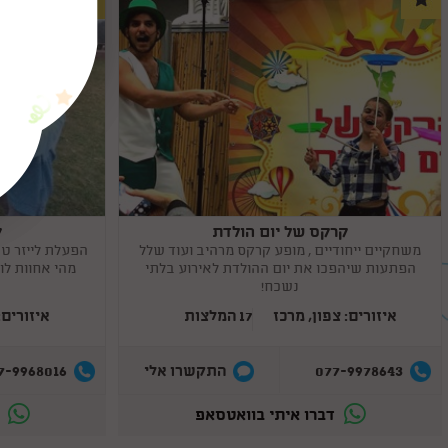
קרקס של יום הולדת
ק
Copy
Copy
link
link
משחקיים ייחודיים , מופע קרקס מרהיב ועוד שלל
הפעלת לייזר ט
הפתעות שיהפכו את יום ההולדת לאירוע בלתי
מהי אחוות לו
נשכח!
איזורים: צפון, מרכז
17 המלצות
איזורים:
7-9968016
077-9978643
התקשרו אלי
דברו איתי בוואטסאפ
ד