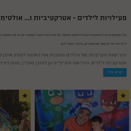
פעילויות לילדים - אטרקטיביות ו... אולטימ
כמי שמשקיעים כל מאמץ נדרש וכל משאב אפשרי על מנת לתת לכם, לקוחות יקרים, את המענה הט
לילדים ויוצרים קשר עם ספקיהן, והכול- בשבילכם.
הדרישות והציפיות של הילדים הופכות את האתגר לספק אותן לתו
אטרקציות לילדים. הדרישה והציפייה הן לתוכן מעניין, מגוון ו
על מנת להיענות לאתגר הזה מבינים כיום ספקי שירות מגוון פעי
קרא עוד
מגוונים, תפאורה ססגונית, ציוד הגברה משוכלל, משחקים איכותיי
באתר זה- עיניכם הרואות והקוראות עדות- מוצע מבחר עצום של
של חול: במתחמים מקורים ממוזגים בקיץ ומחוממים בחורף, בא
הילדים.
תחום ייחודי וייעודי הוא אטרקציות לשבת, שבהן משתתפת, באו
מתאימות, אכן, לכל המשפחה. פעילויות עם ילדים מגבירות ומע
עם ערך מוסף.