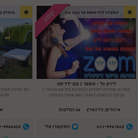
קופון
הפעלה דרך ZOOM או You Tube
מומלץ בי
לירון גל - מספר 1 עם ילדים!!
Copy
Copy
link
link
מסיבת אוזניות ייחודית ! | מסיבת פול מון זוהרת ! |
יום הולדת אסקי
קריוקי ! | ג'אסט דאנס ! | 100 אחוזי הצלחה !
חוויה
איזורים: כל הארץ
36 המלצות
אי
7-9966433
077-9967802
התקשרו אלי