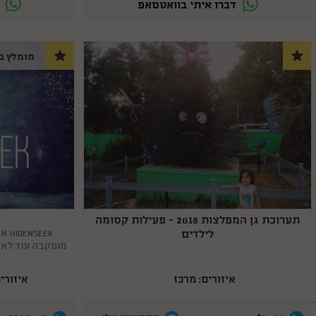
דברו איתי בוואטסאפ
ד
מומלץ בי
תערוכת גן המפלצות 2018 - פעילות קסומה
Copy
Copy
link
link
לילדים
EEK
איזורים: מרכז
איזורי