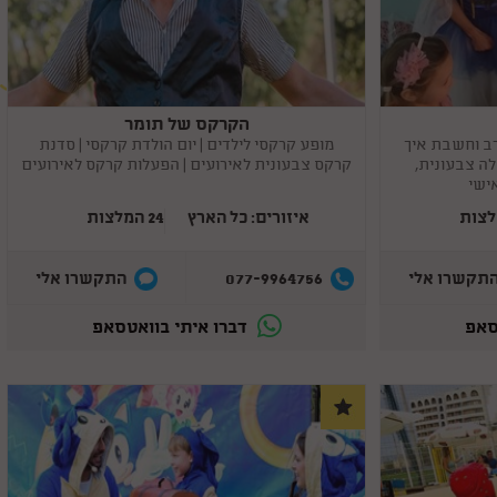
קסמים שזה גם מצחיק וגם יש את הקסם של הריחוף שהילדים
ממש היו בשוק ממנו 😄 זה לא היה מה שהם רגילים אליו... היה
פשוט מושלם! ממליצה בחום למי שמחפש קוסם ליום הולדת
לגיל 7 ! אלופים לגמרי
הקרקס של תומר
Copy
link
רב וחשבת איך
מופע קרקסי לילדים | יום הולדת קרקסי | סדנת
 צבעונית,
קרקס צבעונית לאירועים | הפעלות קרקס לאירועים
ישי
איזורים: כל הארץ
24 המלצות
077-9964756
תקשרו אלי
התקשרו אלי
סאפ
דברו איתי בוואטסאפ