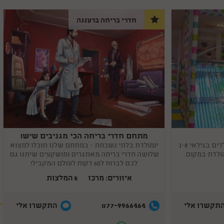
חדרי בריחה ברעננה
מתחם חדרי בריחה הכי מגניבים שיש!
Copy
link
יוקידס- מתחם פעילות בטיחותי לילדים בגילאי 1-8
יומולדת בלתי נשכחת - במתחם שלנו תוכלו למצוא
שלושה חדרי בריחה מאתגרים ומושקעים שיתנו גם
לכם לברוח ל60 דקות לעולם המקביל!
איזורים: מרכז
5 המלצות
077-9966464
תקשרו אלי
התקשרו אלי