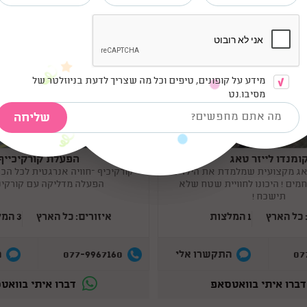
מידע על קופונים, טיפים וכל מה שצריך לדעת בניוזלטר של
מסיבו.נט
ומנדו לייזר טאג
הפעלת קורקיכייף
Copy
link
אג מקצועית שמלמדת את הילדים
קורקיכיף –חוויה אנרגטית לכל הכת
חמים ! היכונו לחוויית שטח שלא
הפעלה מדליקה עם קורקינט
תישכח !
 כל הארץ
1 המלצות
איזורים: כל הארץ
3 המלצות
077-9967160
07
התקשרו אלי
ה
ברו איתי בוואטסאפ
דברו איתי בוואט