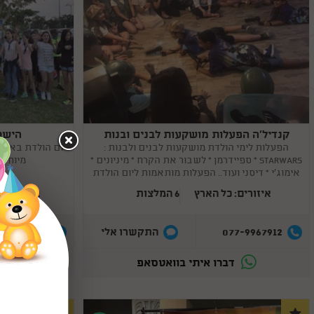
קנדיל'ה הפעלות מושקעות לבנים ובנות
הישרד
Copy
Copy
link
link
הפעלות לימי הולדת מושקעות לבנים ולבנות :
יום הולדת באוו
STARWARS * ספיידרמן * לשבור את הקרח * מיניונים *
מיוחדו
אימוג'י * דיסני ועוד.. הפעלות מותאמות ליום הולדת
לבנים וגם לבנות.
איזורים: כל הארץ
6 המלצות
איזורים: 
7-9966448
077-9967912
התקשרו אלי
דברו איתי בוואטסאפ
ד