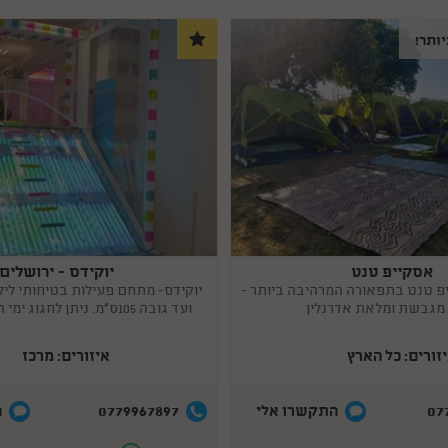
ותר!
אסקייפ טנט
יוקידס - ירושלים
Copy
link
יפ טנט בתפאורה המרהיבה ביותר -
 מגבשת ומלאת אדרנלין
ועד גובה 105ס"מ. ניתן לחגוג ימי הולדת במקום.
זורים: כל הארץ
איזורים: מרכז
0779967897
07
התקשרו אלי
ה