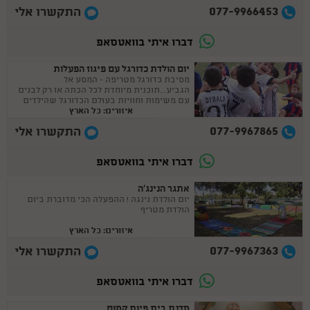
077-9966453
התקשרו אלי
דברו איתי בוואטסאפ
יום הולדת כדורגל עם פיגוז הפעלות
מסיבת כדורגל מטריפה - המסע אל
הגביע...תוכנית מיוחדת לכל הכתה או רק לבנים
עם משימות וחוויות בעולם הכדורגל שהילדים
איזורים: כל הארץ
לא חוו מעולם !
077-9967865
התקשרו אלי
דברו איתי בוואטסאפ
אתגר הנינג'ה
יום הולדת נינגה ! ההפעלה הכי מדוברת ביום
הולדת מטריף
איזורים: כל הארץ
077-9967363
התקשרו אלי
דברו איתי בוואטסאפ
סדנת בית פיות קסום