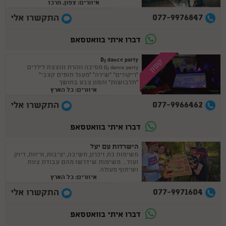
איזורים: צפון, מרכז
077-9976847
התקשרו אלי
דברו איתי בוואטסאפ
Dj dance party
קופון
Dj dance party מסיבה זוהרת ונוצצת לילדים
*ריקודים* *שירה* *מעגל תופים קצבי*
*תלבושות* והמון צבע בחושך
איזורים: כל הארץ
077-9966462
התקשרו אלי
דברו איתי בוואטסאפ
הישרדות עם יעל
משימות כח, זיכרון, חשיבה, יציבות, זריזות, דיוק
ועוד... משימות שידרשו מהם עבודת צוות
ושיתוף פעולה.
איזורים: כל הארץ
077-9971604
התקשרו אלי
דברו איתי בוואטסאפ