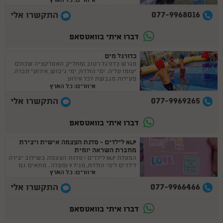
איזורים: כל הארץ
077-9968016
התקשרו אלי
דברו איתי בוואטסאפ
כדורגל מים
מגרש כדורגל רטוב ומחליק, האטרקציה שכולם
יעופו עליה. ימי הולדת, ימי גיבוש, אירועי חברה.
פעילות מגבשת לכל אירוע.
איזורים: כל הארץ
077-9969265
התקשרו אלי
דברו איתי בוואטסאפ
NLP לילדים - סדנת העצמה אישית ויצירת
מחברת השראה יומית
הפעלת NLP לילדים ! סדנת העצמה בשילוב יצירה
לילדים לימי הולדת, מגיל 9 ומעלה.. מתאים גם
איזורים: כל הארץ
לבנות מצווה :)
077-9966466
התקשרו אלי
דברו איתי בוואטסאפ