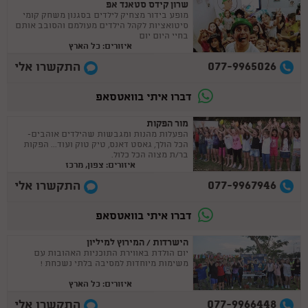
שרון קידס סטאנד אפ
מופע בידור מצחיק לילדים בסגנון משחק קומי
סיטואציות לקהל הילדים מעולמם והסובב אותם
בחיי היום יום
איזורים: כל הארץ
077-9965026
התקשרו אלי
דברו איתי בוואטסאפ
מור הפקות
הפעלות מהנות ומגבשות שהילדים אוהבים-
הכל הולך, גאסט דאנס, טיק טוק ועוד... הפקות
בר/ת מצוה הכל כלול.
איזורים: צפון, מרכז
077-9967946
התקשרו אלי
דברו איתי בוואטסאפ
הישרדות / המירוץ למיליון
יום הולדת באווירת התוכניות האהובות עם
משימות מיוחדות למסיבה בלתי נשכחת !
איזורים: כל הארץ
077-9966448
התקשרו אלי