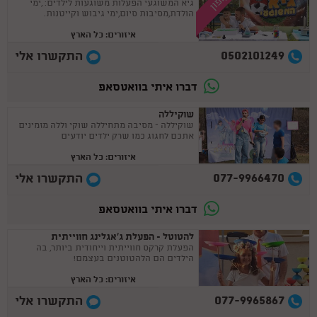
קופון
גיא המשוגעי הפעלות משוגעות לילדים: ,ימי
הולדת,מסיבות סיום,ימי גיבוש וקייטנות.
איזורים: כל הארץ
0502101249
התקשרו אלי
דברו איתי בוואטסאפ
שוקיללה
שוקיללה – מסיבה מתחיללה שוקי וללה מזמינים
אתכם לחגוג כמו שרק ילדים יודעים
איזורים: כל הארץ
077-9966470
התקשרו אלי
דברו איתי בוואטסאפ
להטוטל - הפעלת ג'אגלינג חווייתית
הפעלת קרקס חווייתית וייחודית ביותר, בה
הילדים הם הלהטוטנים בעצמם!
איזורים: כל הארץ
077-9965867
התקשרו אלי