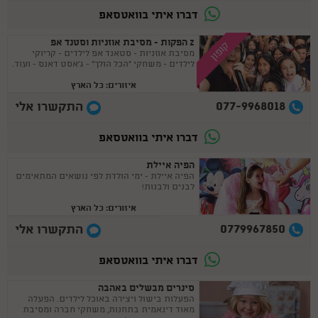
דברו איתי בוואטסאפ
Z הפקות - מסיבת אוזניות וסטנד אפ
קופון
מסיבת אוזניות - סטאנד אפ לילדים - קריוקי
לילדים - משחקי "הכל הולך" - ג'אסט דאנס - ועוד.
איזורים: כל הארץ
077-9968018
התקשרו אלי
דברו איתי בוואטסאפ
הפיה איילת
הפיה איילת - ימי הולדת לפי נושאים המתאימים
לבנים ולבנות!
איזורים: כל הארץ
0779967850
התקשרו אלי
דברו איתי בוואטסאפ
סינרים מבשלים באהבה
הפעלות בישול ויצירה באוכל לילדים. הפעלה
מאוד דינאמית בתחנות, משחקי חברה ומסיבת