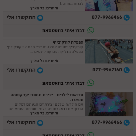
לבנות מצווה :)
איזורים: כל הארץ
077-9966466
התקשרו אלי
דברו איתי בוואטסאפ
הפעלת קורקיכייף
קורקיכיף –חוויה אנרגטית לכל הכתה !! קורקיכיף
הפעלה מדליקה עם קורקינטים ...
איזורים: כל הארץ
077-9967160
התקשרו אלי
דברו איתי בוואטסאפ
סדנאות לילדים - יצירת תמונת יער קסומה
ומוארת
אם הילד/ה שלכם יצירתיים הגעתם למקום
הנכון! אנו נדאג לחוויה בלתי נשכחת המתאימה
איזורים: כל הארץ
לכל אירוע.
077-9966466
התקשרו אלי