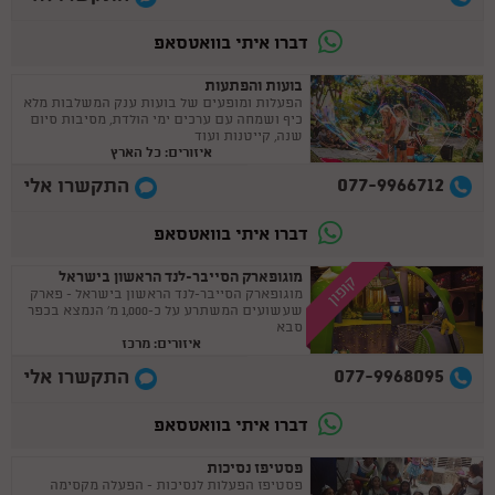
דברו איתי בוואטסאפ
בועות והפתעות
הפעלות ומופעים של בועות ענק המשלבות מלא
כיף ושמחה עם ערכים ימי הולדת, מסיבות סיום
שנה, קייטנות ועוד
איזורים: כל הארץ
077-9966712
התקשרו אלי
דברו איתי בוואטסאפ
מוגופארק הסייבר-לנד הראשון בישראל
קופון
מוגופארק הסייבר-לנד הראשון בישראל - פארק
שעשועים המשתרע על כ-1,000 מ' הנמצא בכפר
סבא
איזורים: מרכז
077-9968095
התקשרו אלי
דברו איתי בוואטסאפ
פסטיפז נסיכות
פסטיפז הפעלות לנסיכות - הפעלה מקסימה