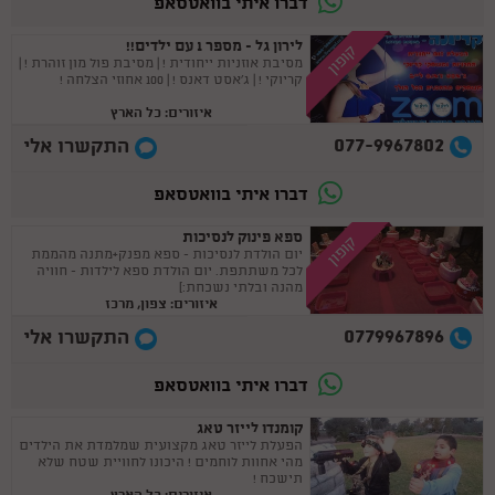
דברו איתי בוואטסאפ
לירון גל - מספר 1 עם ילדים!!
קופון
מסיבת אוזניות ייחודית ! | מסיבת פול מון זוהרת ! |
קריוקי ! | ג'אסט דאנס ! | 100 אחוזי הצלחה !
איזורים: כל הארץ
077-9967802
התקשרו אלי
דברו איתי בוואטסאפ
ספא פינוק לנסיכות
קופון
יום הולדת לנסיכות - ספא מפנק+מתנה מהממת
לכל משתתפת. יום הולדת ספא לילדות - חוויה
מהנה ובלתי נשכחת:)
איזורים: צפון, מרכז
0779967896
התקשרו אלי
דברו איתי בוואטסאפ
קומנדו לייזר טאג
הפעלת לייזר טאג מקצועית שמלמדת את הילדים
מהי אחוות לוחמים ! היכונו לחוויית שטח שלא
תישכח !