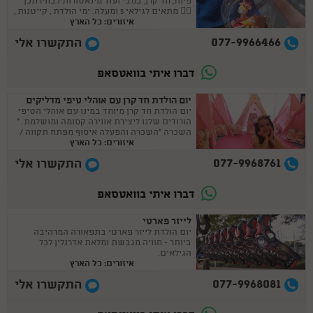
פיות, חד קרן, במבי ועוד מינאטורות לבחירתכן
🧚‍♀ מתאים לגילאי 5 ומעלה. ימי הולדת , קייטנות ,
איזורים: כל הארץ
בית מארח
077-9966466
התקשרו אלי
דברו איתי בוואטסאפ
יום הולדת חד קרן עם אוהלי טיפי מדליקים
יום הולדת חד קרן מיוחד במינו עם אוהלי הטיפי
הורודים שלנו ליצירת אווירה קסומה ומושלמת. *
השכרה *השכרה והפעלה איסוף מפתח תקווה /
איזורים: כל הארץ
בני ברק
077-9968761
התקשרו אלי
דברו איתי בוואטסאפ
לייזר פארטי
יום הולדת לייזר פארטי בתפאורה המרהיבה
ביותר - חוויה מגבשת ומלאת אדרנלין לכל
הגילאים.
איזורים: כל הארץ
077-9968081
התקשרו אלי