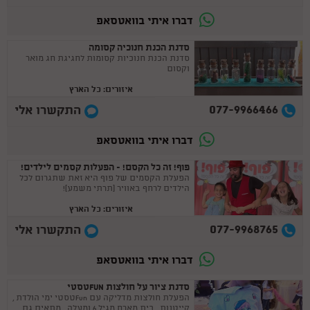
דברו איתי בוואטסאפ
סדנת הכנת חנוכיה קסומה
סדנת הכנת חנוכיות קסומות לחגיגת חג מואר
וקסום
איזורים: כל הארץ
077-9966466
התקשרו אלי
דברו איתי בוואטסאפ
פוף! זה כל הקסם! - הפעלות קסמים לילדים!
הפעלת הקסמים של פוף היא זאת שתגרום לכל
הילדים לרחף באוויר (תרתי משמע)!
איזורים: כל הארץ
077-9968765
התקשרו אלי
דברו איתי בוואטסאפ
סדנת ציור על חולצות FUNטסטי
הפעלת חולצות מדליקה עם Funטסטי ימי הולדת ,
קייטנות , בית מארח מגיל 6 ומעלה.. מתאים גם