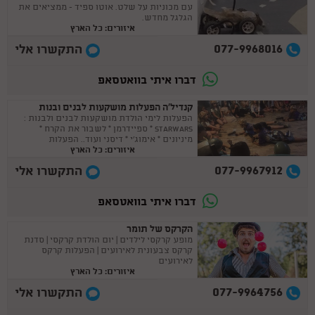
עם מכוניות על שלט. אוטו ספיד - ממציאים את
הגלגל מחדש.
איזורים: כל הארץ
077-9968016
התקשרו אלי
דברו איתי בוואטסאפ
קנדיל'ה הפעלות מושקעות לבנים ובנות
הפעלות לימי הולדת מושקעות לבנים ולבנות :
STARWARS * ספיידרמן * לשבור את הקרח *
מיניונים * אימוג'י * דיסני ועוד.. הפעלות
איזורים: כל הארץ
מותאמות ליום הולדת לבנים וגם לבנות.
077-9967912
התקשרו אלי
דברו איתי בוואטסאפ
הקרקס של תומר
מופע קרקסי לילדים | יום הולדת קרקסי | סדנת
קרקס צבעונית לאירועים | הפעלות קרקס
לאירועים
איזורים: כל הארץ
077-9964756
התקשרו אלי