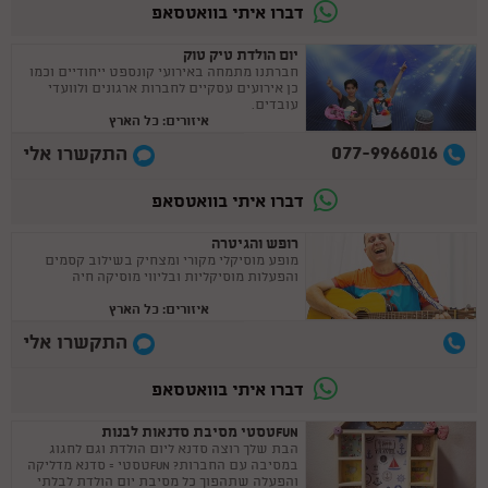
דברו איתי בוואטסאפ
יום הולדת טיק טוק
חברתנו מתמחה באירועי קונספט ייחודיים וכמו
כן אירועים עסקיים לחברות ארגונים ולוועדי
עובדים.
איזורים: כל הארץ
077-9966016
התקשרו אלי
דברו איתי בוואטסאפ
רופש והגיטרה
מופע מוסיקלי מקורי ומצחיק בשילוב קסמים
והפעלות מוסיקליות ובליווי מוסיקה חיה
איזורים: כל הארץ
התקשרו אלי
דברו איתי בוואטסאפ
FUNטסטי מסיבת סדנאות לבנות
הבת שלך רוצה סדנא ליום הולדת וגם לחגוג
במסיבה עם החברות? FUNטסטי = סדנא מדליקה
והפעלה שתהפוך כל מסיבת יום הולדת לבלתי