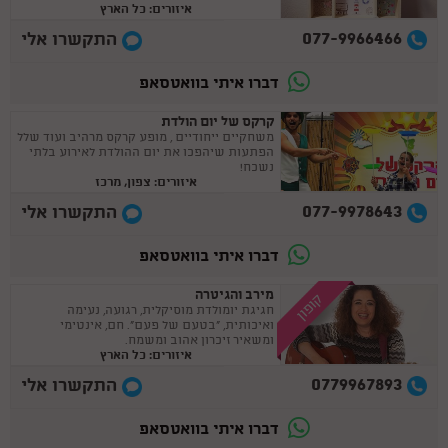
איזורים: כל הארץ
נשכחת !
077-9966466
התקשרו אלי
דברו איתי בוואטסאפ
קרקס של יום הולדת
משחקיים ייחודיים , מופע קרקס מרהיב ועוד שלל
הפתעות שיהפכו את יום ההולדת לאירוע בלתי
נשכח!
איזורים: צפון, מרכז
077-9978643
התקשרו אלי
דברו איתי בוואטסאפ
מירב והגיטרה
קופון
חגיגת יומולדת מוסיקלית, רגועה, נעימה
ואיכותית, "בטעם של פעם". חם, אינטימי
ומשאיר זיכרון אהוב ומשמח.
איזורים: כל הארץ
0779967893
התקשרו אלי
דברו איתי בוואטסאפ