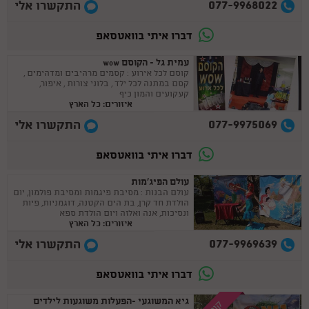
077-9968022
התקשרו אלי
דברו איתי בוואטסאפ
עמית גל - הקוסם wow
קוסם לכל אירוע : קסמים מרהיבים ומדהימים ,
קסם במתנה לכל ילד , בלוני צורות , איפור,
קעקועים והמון כיף
איזורים: כל הארץ
077-9975069
התקשרו אלי
דברו איתי בוואטסאפ
עולם הפיג'מות
עולם הבנות : מסיבת פיגמות ומסיבת פולמון, יום
הולדת חד קרן, בת הים הקטנה, דוגמניות, פיות
ונסיכות, אנה ואלזה ויום הולדת ספא
איזורים: כל הארץ
077-9969639
התקשרו אלי
דברו איתי בוואטסאפ
גיא המשוגעי -הפעלות משוגעות לילדים