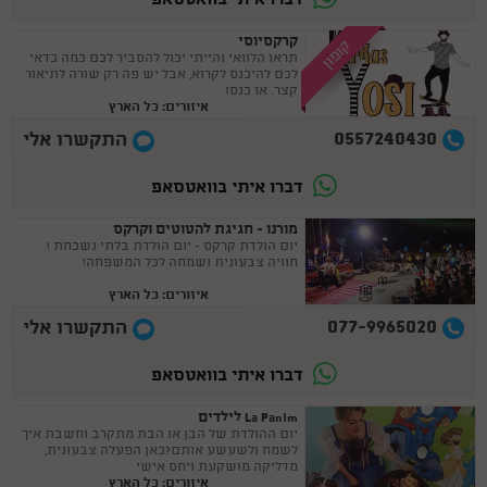
דברו איתי בוואטסאפ
קרקסיוסי
קופון
תראו הלוואי והייתי יכול להסביר לכם כמה כדאי
לכם להיכנס לקרוא, אבל יש פה רק שורה לתיאור
קצר. אז כנסו
איזורים: כל הארץ
0557240430
התקשרו אלי
דברו איתי בוואטסאפ
מורנו - חגיגת להטוטים וקרקס
יום הולדת קרקס - יום הולדת בלתי נשכחת !
חוויה צבעונית ושמחה לכל המשפחה!
איזורים: כל הארץ
077-9965020
התקשרו אלי
דברו איתי בוואטסאפ
La Panim לילדים
יום ההולדת של הבן או הבת מתקרב וחשבת איך
לשמח ולשעשע אותם?כאן הפעלה צבעונית,
מדליקה מושקעת ויחס אישי
איזורים: כל הארץ