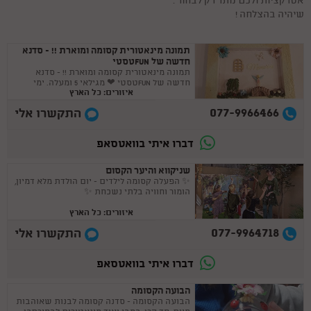
אטרקציות ולכם נותר רק לבחור .
שיהיה בהצלחה !
תמונה מינאטורית קסומה ומוארת !! - סדנא
חדשה של FUNטסטי
תמונה מינאטורית קסומה ומוארת !! - סדנא
חדשה של FUNטסטי ❤ מגילאי 5 ומעלה. ימי
איזורים: כל הארץ
הולדת , קייטנות , בית מארח
077-9966466
התקשרו אלי
דברו איתי בוואטסאפ
שניקווא והיער הקסום
✨ הפעלה קסומה לילדים - יום הולדת מלא דמיון,
הומור וחוויה בלתי נשכחת ✨
איזורים: כל הארץ
077-9964718
התקשרו אלי
דברו איתי בוואטסאפ
הבועה הקסומה
הבועה הקסומה - סדנה קסומה לבנות שאוהבות