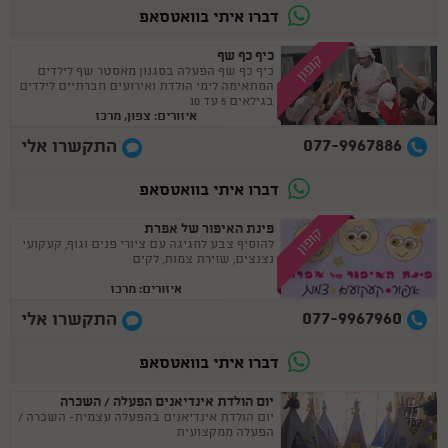
דברו איתי בוואטסאפ
כיף כף שף
קופון
כיף כף שף הפעלה בסגנון מאסטר שף לילדים
המתאימה לימי הולדת ואירועים חברתיים לילדים
בגילאים 5 עד 10
איזורים: צפון, מרכז
077-9967886
התקשרו אלי
דברו איתי בוואטסאפ
פינת האיפור של אפרת
קופון
להוסיף צבע לחגיגה עם ציורי פנים וגוף, קעקועי
נצנצים, שזירת צמות, לקים
איזורים: מרכז
077-9967960
התקשרו אלי
דברו איתי בוואטסאפ
יום הולדת אינדיאנים הפעלה / השכרה
יום הולדת אינדיאנים בהפעלה עצמית- השכרה /
הפעלה ממקצועית