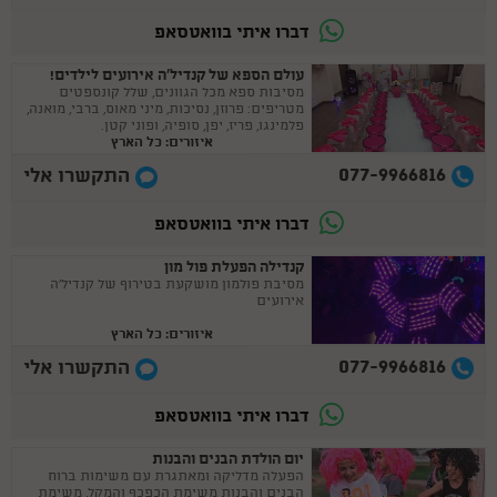
דברו איתי בוואטסאפ
עולם הספא של קנדיל'ה אירועים לילדים!
מסיבות ספא מכל הגוונים, שלל קונספטים
מטריפים: פרוזן, נסיכות, מיני מאוס, ברבי, מואנה,
פלמינגו, פריז, יפן, סופיה, ופוני קטן.
איזורים: כל הארץ
077-9966816
התקשרו אלי
דברו איתי בוואטסאפ
קנדילה הפעלת פול מון
מסיבת פולמון מושקעת בטירוף של קנדיל'ה
אירועים
איזורים: כל הארץ
077-9966816
התקשרו אלי
דברו איתי בוואטסאפ
יום הולדת הבנים והבנות
הפעלה מדליקה ומאתגרת עם משימות ברוח
הבנים והבנות משימת הכפכף והמקל, משימת