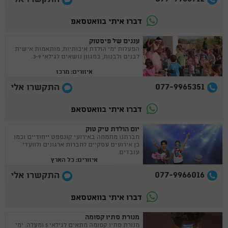
דברו איתי בוואטסאפ
עננים של פיסטוק
הפעלות ימי הולדת איכותיות, מותאמות אישית
לבנים ולבנות, במגוון נושאים לגילאי 3-9.
איזורים: מרכז
077-9965351
התקשרו אלי
דברו איתי בוואטסאפ
יום הולדת טיק טוק
חברתנו מתמחה באירועי קונספט ייחודיים וכמו
כן אירועים עסקיים לחברות ארגונים ולוועדי
עובדים.
איזורים: כל הארץ
077-9966016
התקשרו אלי
דברו איתי בוואטסאפ
מנורת סתיו קסומה
מנורת סתיו קסומה מתאים לגילאי 5 ומעלה. ימי