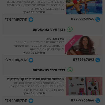
מגרש כדורגל רטוב ומחליק, האטרקציה שכולם
יעופו עליה. ימי הולדת, ימי גיבוש, אירועי חברה.
פעילות מגבשת לכל אירוע.
איזורים: כל הארץ
077-9969265
התקשרו אלי
דברו איתי בוואטסאפ
מירב והגיטרה
קופון
חגיגת יומולדת מוסיקלית, רגועה, נעימה
ואיכותית, "בטעם של פעם". חם, אינטימי
ומשאיר זיכרון אהוב ומשמח.
איזורים: כל הארץ
0779967893
התקשרו אלי
דברו איתי בוואטסאפ
FUNטסטי סדנאות מחברות חד קרן מדליקות
ייחודי ל FUNטסטי סדנאות יצירת מחברות
מדליקות לבנות !! יצירת מחברות חד קרן עם
לקים צבעוניים - הכי כייף שיש !!
איזורים: כל הארץ
077-9966466
התקשרו אלי