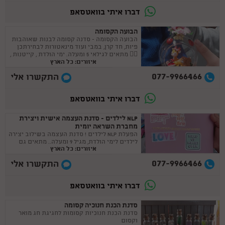
דברו איתי בוואטסאפ
הבועה הקסומה
הבועה הקסומה - סדנה קסומה לבנות שאוהבות
פיות, חד קרן, במבי ועוד מינאטורות לבחירתכן
🧚‍♀ מתאים לגילאי 5 ומעלה. ימי הולדת , קייטנות ,
איזורים: כל הארץ
בית מארח
077-9966466
התקשרו אלי
דברו איתי בוואטסאפ
NLP לילדים - סדנת העצמה אישית ויצירת
מחברת השראה יומית
הפעלת NLP לילדים ! סדנת העצמה בשילוב יצירה
לילדים לימי הולדת, מגיל 9 ומעלה.. מתאים גם
איזורים: כל הארץ
לבנות מצווה :)
077-9966466
התקשרו אלי
דברו איתי בוואטסאפ
סדנת הכנת חנוכיה קסומה
סדנת הכנת חנוכיות קסומות לחגיגת חג מואר
וקסום