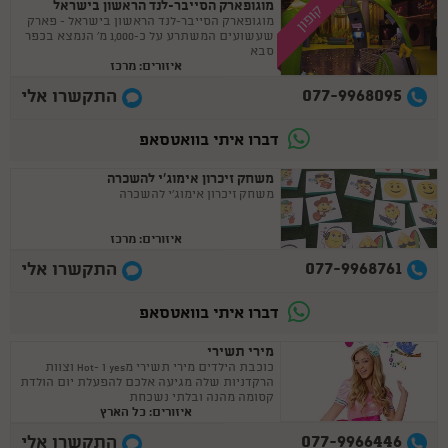
מוגופארק הסייבר-לנד הראשון בישראל
קופון
מוגופארק הסייבר-לנד הראשון בישראל - פארק
שעשועים המשתרע על כ-1,000 מ' הנמצא בכפר
סבא
איזורים: מרכז
077-9968095
התקשרו אלי
דברו איתי בוואטסאפ
משחק זיכרון אימוג'י להשכרה
משחק זיכרון אימוג'י להשכרה
איזורים: מרכז
077-9968761
התקשרו אלי
דברו איתי בוואטסאפ
מירי תשירי
כוכבת הילדים מירי תשירי מyes ו -Hot וצוות
הרקדניות שלה מגיעה אלכם להפעלת יום הולדת
יום הולדת 27/03
קסומה מהנה ובלתי נשכחת
איזורים: כל הארץ
חגגתי לבן שלי יום הולדת 6 הייתה הפעלה מדהימה חוויתית ברמות הבן
077-9966446
התקשרו אלי
שלי הרגיש מלך ביום הולדת ממליצה מאוד