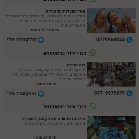
פטל הפעלות מהאגדות
פטל אירועים מהאגדות, ימי הולדת בלתי נשכחים
! בובות, אגדות, אבירים ונסיכות, קוסמים,
מתנפחים ועוד...
איזורים: כל הארץ
0779968023
התקשרו אלי
דברו איתי בוואטסאפ
דנה תופים
מפנקים את הילדים בקעקועים מגניבים,
מתופפים על הגוף, דליים, כסאות, כוסות ועוד,
בשילוב מוזיקה.
איזורים: מרכז
077-9975879
התקשרו אלי
דברו איתי בוואטסאפ
סולמות ונחשים משחק ענק להשכרה
סולמות ונחשים משחק ענק להשכרה
איזורים: מרכז