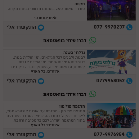
תקווה
טורניר טאוור טאג במתחם חדשני בפתח תקווה
איזורים: מרכז
077-9970237
התקשרו אלי
דברו איתי בוואטסאפ
גדלתי בשנה
לבנות ולבנים לכל הגילאים: ימי הולדת בנות:
דוגמניות/נסיכות/פיות. ימי הולדת אגדות,
קסמים, סדנאות יצירה, משחקי חברה ריקודים
איזורים: כל הארץ
ומשימות, חיות, ועוד הפתעות :)
0779968052
התקשרו אלי
דברו איתי בוואטסאפ
מתנפח פול מון
מתנפח פול מון - מתנפח עם אורות אולטרא סגול,
לייזרים ורמקול בתוכו מה שיוצר מסיבה משוגעת
בתוך המתנפח ישדרג לכם כל מסיבה ורחבת
איזורים: כל הארץ
ריקודים.
077-9976954
התקשרו אלי