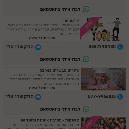
דברו איתי בוואטסאפ
קרקסיוסי
קופון
תראו הלוואי והייתי יכול להסביר לכם כמה כדאי
לכם להיכנס לקרוא, אבל יש פה רק שורה לתיאור
קצר. אז כנסו
איזורים: כל הארץ
0557240430
התקשרו אלי
דברו איתי בוואטסאפ
סינרים מבשלים באהבה
הפעלות בישול ויצירה באוכל לילדים. הפעלה
מאוד דינאמית בתחנות, משחקי חברה ומסיבת
ריקודים מקפיצה לסיום.
איזורים: כל הארץ
077-9966818
התקשרו אלי
דברו איתי בוואטסאפ
Z הפקות - מסיבת אוזניות וסטנד אפ
קופון
מסיבת אוזניות - סטאנד אפ לילדים - קריוקי