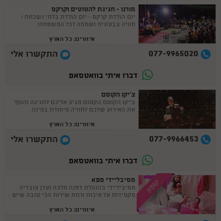
מורנו - חגיגת להטוטים וקרקס
יום הולדת קרקס - יום הולדת בלתי נשכחת !
חוויה צבעונית ושמחה לכל המשפחה!
איזורים: כל הארץ
077-9965020
התקשרו אלי
דברו איתי בוואטסאפ
צ'יקו הקוסם
צ'יקו הקוסם הקסום מגיע אליכם לחגיגה והופך
את האירוע שלכם לחוויה מיוחדת במינה.
איזורים: כל הארץ
077-9966453
התקשרו אלי
דברו איתי בוואטסאפ
מסיבליידי ספא
קופון
מסיביליידי בהנהלת דפנה מלכה ועדן עובדיה .
מקפידות על איכות ורמת שירות הכי טובה שיש .
איזורים: כל הארץ