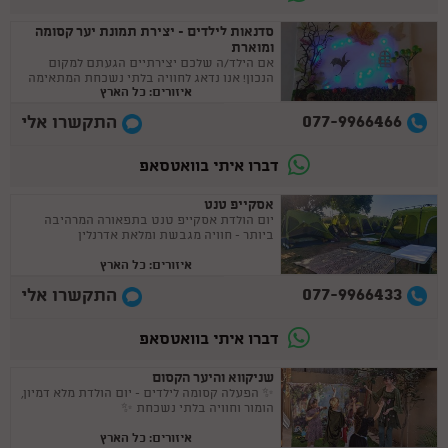
סדנאות לילדים - יצירת תמונת יער קסומה
ומוארת
אם הילד/ה שלכם יצירתיים הגעתם למקום
הנכון! אנו נדאג לחוויה בלתי נשכחת המתאימה
איזורים: כל הארץ
לכל אירוע.
077-9966466
התקשרו אלי
דברו איתי בוואטסאפ
אסקייפ טנט
יום הולדת אסקייפ טנט בתפאורה המרהיבה
ביותר - חוויה מגבשת ומלאת אדרנלין
איזורים: כל הארץ
077-9966433
התקשרו אלי
דברו איתי בוואטסאפ
שניקווא והיער הקסום
✨ הפעלה קסומה לילדים - יום הולדת מלא דמיון,
הומור וחוויה בלתי נשכחת ✨
איזורים: כל הארץ