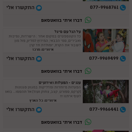
077-9968761
התקשרו אלי
דברו איתי בוואטסאפ
על הגל עם סיגל
כל הקונספטים במקום אחד : הישרדות, נסיכות
ואבירים, סמי הכבאי, המירוץ למליון, פול מון
לשבור את הקרח, יומולדת חד קרן
איזורים: מרכז
077-9969499
התקשרו אלי
דברו איתי בוואטסאפ
עננים - הפעלות ואירועים
הפעלות מיוחדות ומדליקות במגוון סגנונות
(קרקס, ספורט, קצב, צחוק ועוד) אל תהססו... בואו
לעוף איתנו !!!
איזורים: כל הארץ
077-9966441
התקשרו אלי
דברו איתי בוואטסאפ