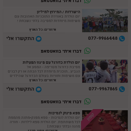
דברו איתי בוואטסאפ
הישרדות / המירוץ למיליון
יום הולדת באווירת התוכניות האהובות עם
משימות מיוחדות למסיבה בלתי נשכחת !
איזורים: כל הארץ
077-9966448
התקשרו אלי
דברו איתי בוואטסאפ
יום הולדת כדורגל עם פיגוז הפעלות
מסיבת כדורגל מטריפה - המסע אל
הגביע...תוכנית מיוחדת לכל הכתה או רק לבנים
עם משימות וחוויות בעולם הכדורגל שהילדים
איזורים: כל הארץ
לא חוו מעולם !
077-9967865
התקשרו אלי
דברו איתי בוואטסאפ
ספא פינוק לנסיכות
קופון
יום הולדת לנסיכות - ספא מפנק+מתנה מהממת
לכל משתתפת. יום הולדת ספא לילדות - חוויה
מהנה ובלתי נשכחת:)
איזורים: צפון, מרכז