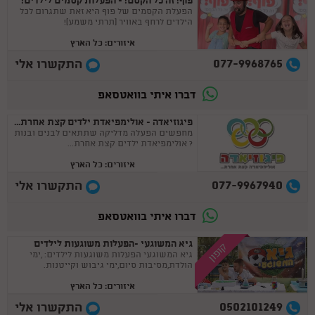
פוף! זה כל הקסם! - הפעלות קסמים לילדים!
הפעלת הקסמים של פוף היא זאת שתגרום לכל
הילדים לרחף באוויר (תרתי משמע)!
איזורים: כל הארץ
077-9968765
התקשרו אלי
דברו איתי בוואטסאפ
פיגוזיאדה - אולימפיאדת ילדים קצת אחרת...
מחפשים הפעלה מדליקה שתתאים לבנים ובנות
? אולימפיאדת ילדים קצת אחרת...
איזורים: כל הארץ
077-9967940
התקשרו אלי
דברו איתי בוואטסאפ
גיא המשוגעי -הפעלות משוגעות לילדים
קופון
גיא המשוגעי הפעלות משוגעות לילדים: ,ימי
הולדת,מסיבות סיום,ימי גיבוש וקייטנות.
איזורים: כל הארץ
0502101249
התקשרו אלי