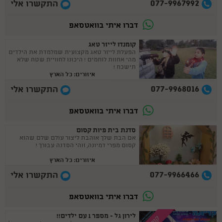
077-9967992
התקשרו אלי
דברו איתי בוואטסאפ
קומנדו לייזר טאג
הפעלת לייזר טאג מקצועית שמלמדת את הילדים
מהי אחוות לוחמים ! היכונו לחוויית שטח שלא
תישכח !
איזורים: כל הארץ
077-9968016
התקשרו אלי
דברו איתי בוואטסאפ
סדנת בית פיות קסום
אם הבת שלך אוהבת ליצור עולם שלם שהוא
קסום מפרי דמיונה, זוהי הסדנה עבורך !
איזורים: כל הארץ
077-9966466
התקשרו אלי
דברו איתי בוואטסאפ
לירון גל - מספר 1 עם ילדים!!