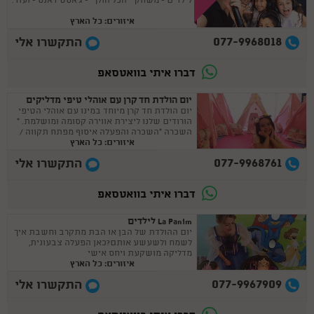
לילדים - משחקי "הכל הולך" - ג'אסט דאנס - ועוד.
איזורים: כל הארץ
077-9968018
התקשרו אלי
דברו איתי בוואטסאפ
יום הולדת חד קרן עם אוהלי טיפי מדליקים
יום הולדת חד קרן מיוחד במינו עם אוהלי הטיפי
הורודים שלנו ליצירת אווירה קסומה ומושלמת. *
השכרה *השכרה והפעלה איסוף מפתח תקווה /
איזורים: כל הארץ
בני ברק
077-9968761
התקשרו אלי
דברו איתי בוואטסאפ
La Panim לילדים
יום ההולדת של הבן או הבת מתקרב וחשבת איך
לשמח ולשעשע אותם?כאן הפעלה צבעונית,
מדליקה מושקעת ויחס אישי
איזורים: כל הארץ
077-9967909
התקשרו אלי