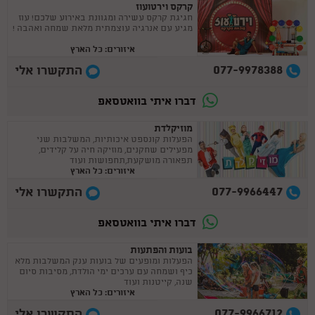
קרקס וירטועוז
חגיגת קרקס עשירה ומגוונת באירוע שלכם! עוז
מגיע עם אנרגיה עוצמתית מלאת שמחה ואהבה !
איזורים: כל הארץ
077-9978388
התקשרו אלי
דברו איתי בוואטסאפ
מוזיקלדת
הפעלות קונספט איכותיות, המשלבות שני
מפעילים שחקנים, מוזיקה חיה על קלידים,
תפאורה מושקעת,תחפושות ועוד
איזורים: כל הארץ
077-9966447
התקשרו אלי
דברו איתי בוואטסאפ
בועות והפתעות
הפעלות ומופעים של בועות ענק המשלבות מלא
כיף ושמחה עם ערכים ימי הולדת, מסיבות סיום
שנה, קייטנות ועוד
איזורים: כל הארץ
077-9966712
התקשרו אלי