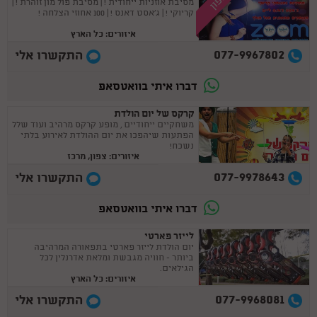
קופון
מסיבת אוזניות ייחודית ! | מסיבת פול מון זוהרת ! |
קריוקי ! | ג'אסט דאנס ! | 100 אחוזי הצלחה !
איזורים: כל הארץ
077-9967802
התקשרו אלי
דברו איתי בוואטסאפ
קרקס של יום הולדת
משחקיים ייחודיים , מופע קרקס מרהיב ועוד שלל
הפתעות שיהפכו את יום ההולדת לאירוע בלתי
נשכח!
איזורים: צפון, מרכז
077-9978643
התקשרו אלי
דברו איתי בוואטסאפ
לייזר פארטי
יום הולדת לייזר פארטי בתפאורה המרהיבה
ביותר - חוויה מגבשת ומלאת אדרנלין לכל
הגילאים.
איזורים: כל הארץ
077-9968081
התקשרו אלי