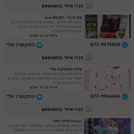
דברו איתי בוואטסאפ
עמית גל - הקוסם wow
קוסם לכל אירוע : קסמים מרהיבים ומדהימים ,
קסם במתנה לכל ילד , בלוני צורות , איפור,
קעקועים והמון כיף
איזורים: כל הארץ
077-9975069
התקשרו אלי
דברו איתי בוואטסאפ
סדנת החולצות שלי
סדנת חולצות ליום הולדת, קייטנות, פעילות
לועדי עובדים, בית מארח מגיל 5 ומעלה.. מתאים
גם לבנות מצווה :)
איזורים: כל הארץ
077-9966466
התקשרו אלי
דברו איתי בוואטסאפ
Frozen אלזה ואנה
חברתנו מתמחה באירועי קונספט ייחודיים וכמו
כן אירועים עסקיים לחברות ארגונים ולוועדי