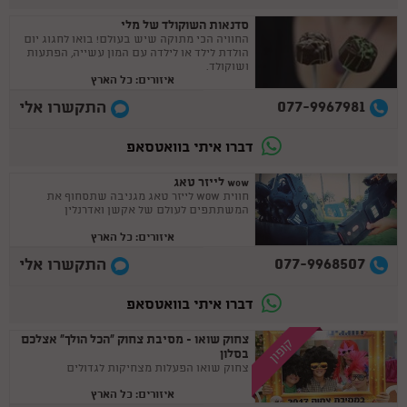
סדנאות השוקולד של מלי
החוויה הכי מתוקה שיש בעולם! בואו לחגוג יום
הולדת לילד או לילדה עם המון עשייה, הפתעות
ושוקולד.
איזורים: כל הארץ
077-9967981
התקשרו אלי
דברו איתי בוואטסאפ
wow לייזר טאג
חווית WOW לייזר טאג מגניבה שתסחוף את
המשתתפים לעולם של אקשן ואדרנלין
איזורים: כל הארץ
077-9968507
התקשרו אלי
דברו איתי בוואטסאפ
צחוק שואו - מסיבת צחוק ”הכל הולך” אצלכם
קופון
בסלון
צחוק שואו הפעלות מצחיקות לגדולים
איזורים: כל הארץ