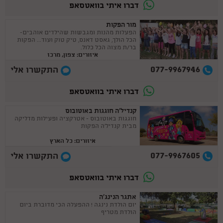
דברו איתי בוואטסאפ
מור הפקות
הפעלות מהנות ומגבשות שהילדים אוהבים-
הכל הולך, גאסט דאנס, טיק טוק ועוד... הפקות
בר/ת מצוה הכל כלול.
איזורים: צפון, מרכז
077-9967946
התקשרו אלי
דברו איתי בוואטסאפ
קנדיל'ה חוגגות באוטובוס
חוגגות באוטובוס - אטרקציה ופעילות מדליקה
מבית קנדיל'ה הפקות
איזורים: כל הארץ
077-9967605
התקשרו אלי
דברו איתי בוואטסאפ
אתגר הנינג'ה
יום הולדת נינגה ! ההפעלה הכי מדוברת ביום
הולדת מטריף