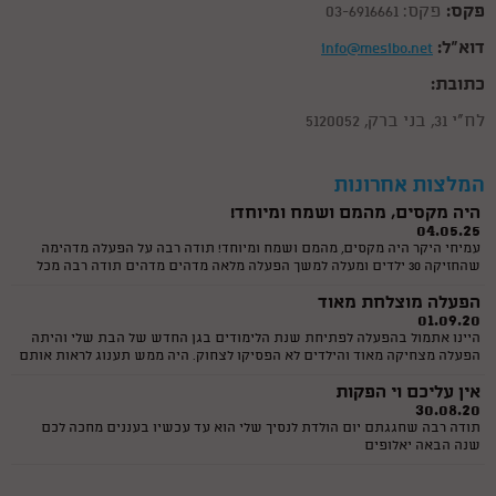
פקס:
פקס: 03-6916661
היום הולדת. אשלח לך סרטונים יותר מאוחר שאתפנה
קוסם מושלם לגיל 6
דוא"ל:
info@mesibo.net
19.05.25
קיבלתי המלצה חמה עליכם הכל היה מ-ו-ש-ל-ם! הילדים מאוד נהנו והיו
כתובת:
מרותקים שעתיים שלמות. פוף הקוסם היה מצחיק, סוחף ומאוד מקצועי. תודה
רבה לכם על כל הדגשים והעזרה בארגון יום ההולדת. אנחנו נמליץ עליכם בחום
לח"י 31, בני ברק, 5120052
המלצה רותחת על יומולדת
ובאהבה.
16.05.25
ראינו ביוטיוב את הקסמים של פוף, ראינו שזה לא סתם מופע קסמים שזה גם
מצחיק וגם יש את הקסם של הריחוף שהילדים ממש היו בשוק ממנו 😄 זה לא
המלצות אחרונות
היה מה שהם רגילים אליו... היה פשוט מושלם! ממליצה בחום למי שמחפש
היה מקסים, מהמם ושמח ומיוחד!
קוסם ליום הולדת לגיל 7 ! אלופים לגמרי
04.05.25
עמיחי היקר היה מקסים, מהמם ושמח ומיוחד! תודה רבה על הפעלה מדהימה
שהחזיקה 30 ילדים ומעלה למשך הפעלה מלאה מדהים מדהים תודה רבה מכל
הלב
הפעלה מוצלחת מאוד
01.09.20
היינו אתמול בהפעלה לפתיחת שנת הלימודים בגן החדש של הבת שלי והיתה
הפעלה מצחיקה מאוד והילדים לא הפסיקו לצחוק. היה ממש תענוג לראות אותם
כך. ורדינון דאג לשתף את כולם ולתת תשומת לכל ילד. כל הכבוד
אין עליכם וי הפקות
30.08.20
תודה רבה שחגגתם יום הולדת לנסיך שלי הוא עד עכשיו בעננים מחכה לכם
שנה הבאה יאלופים
תודה