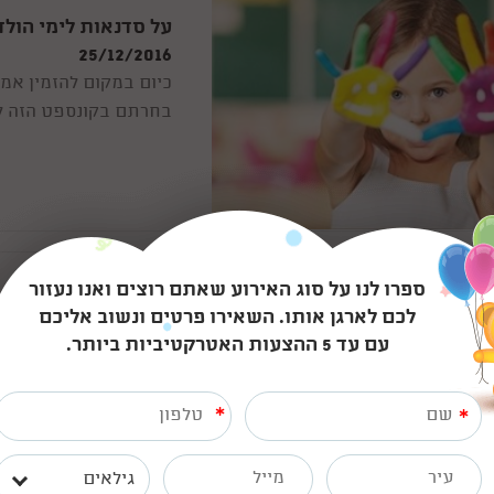
על סדנאות לימי הול
25/12/2016
כיום במקום להזמין אמן
בחרתם בקונספט הזה ל
לרשותכם וכמה טיפים מ
ספרו לנו על סוג האירוע שאתם רוצים ואנו נעזור
איך לחגוג לילדים תא
לכם לארגן אותו. השאירו פרטים ונשוב אליכם
25/12/2016
עם עד 5 ההצעות האטרקטיביות ביותר.
להיות הורים לתאומים 
ביום ההולדת, בו מטבע
*
*
לילידם יום הולדת ביחד
גילאים