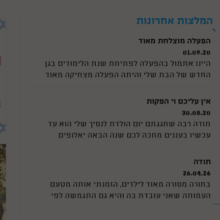
עמיחי היקר היה מקסים, מהמם ושמח ומיוחד! תודה
רבה על הפעלה מדהימה שהחזיקה 30 ילדים ומעלה
המלצות אחרונות
למשך הפעלה מלאה מדהים מדהים תודה רבה מכל
הלב
הפעלה מוצלחת מאוד
01.09.20
היינו אתמול בהפעלה לפתיחת שנת הלימודים בגן
החדש של הבת שלי והיתה הפעלה מצחיקה מאוד
והילדים לא הפסיקו לצחוק. היה ממש תענוג לראות
אותם כך. ורדינון דאג לשתף את כולם ולתת תשומת
אין עליכם וי הפקות
לכל ילד. כל הכבוד
30.08.20
תודה רבה שחגגתם יום הולדת לנסיך שלי הוא עד
עכשיו בעננים מחכה לכם שנה הבאה יאלופים
תודה
26.04.26
בחורה מסורה מאוד לילדים, הזמנתי אותה מטעם
העמותה שאני עובדת בה והיא גם התגמשה לפי
הרצונות שלנו, גם בהפעלה עצמה היה כיף לראות את
הרגישות לכל ילד וילד. והיו אצלנו קרוב לחמישים ילד!