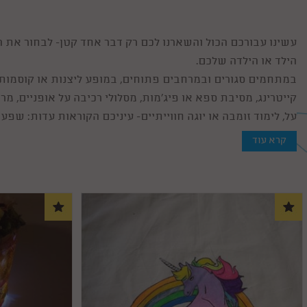
עשינו עבורכם הכול והשארנו לכם רק דבר אחד קטן- לבחור את 
הילד או הילדה שלכם.
במתחמים סגורים ובמרחבים פתוחים, במופע ליצנות או קוסמות, 
קייטרינג, מסיבת ספא או פיג'מות, מסלולי רכיבה על אופניים, מרוץ
על, לימוד זומבה או יוגה חווייתיים- עיניכם הקוראות עדות: ש
לכם בחירה על פי הטעם, התקציב ובעיקר לפי הייחוד, השוני וה
קרא עוד
יום הולדת שכוללת הפעלה מקצועית של מפעילים המאומנים ומי
יום הולדת שתיזכר, בוודאי, כחוויה לשנים. באמצעות הטופס המ
לקבל הצעות להפעלות המתאימות לגיל, חוות דעת על ההפעלה ו
תרצו ייעוץ שלנו- אנחנו לרשותכם, נגישים וזמינים באתר האול
אחרים.