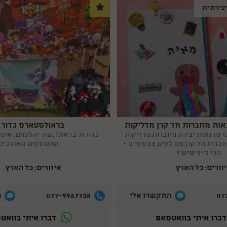
צירתית
בראולסטארס כדורג
Copy
link
י ל FUNטסטי סדנאות יצירת מחברות מדליקות
כדורגל בראולר,שוד יהלומים, איסו
מחברות חד קרן עם לקים צבעוניים -
המשחקים האהובים
הכי כייף שיש !!
זורים: כל הארץ
איזורים: כל הארץ
077-9967738
07
התקשרו אלי
ה
ברו איתי בוואטסאפ
דברו איתי בוואט