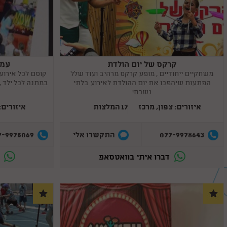
קרקס של יום הולדת
עמית
Copy
Copy
link
link
משחקיים ייחודיים , מופע קרקס מרהיב ועוד שלל
קוסם לכל אירוע
הפתעות שיהפכו את יום ההולדת לאירוע בלתי
במתנה לכל ילד , 
נשכח!
איזורים: צפון, מרכז
17 המלצות
איזורים:
7-9975069
077-9978643
התקשרו אלי
דברו איתי בוואטסאפ
ד