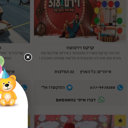
קרקס וירטועוז
ה
Copy
Copy
link
link
חגיגת קרקס עשירה ומגוונת באירוע שלכם! עוז
קורקיכיף –חווי
מגיע עם אנרגיה עוצמתית מלאת שמחה ואהבה !
הפעלה מ
איזורים: כל הארץ
22 המלצות
איזורים:
7-9967160
077-9978388
התקשרו אלי
דברו איתי בוואטסאפ
ד