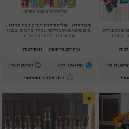
קסמים שזה גם מצחיק וגם יש את הקסם של הריחוף שהילדים
ממש היו בשוק ממנו 😄 זה לא היה מה שהם רגילים אליו... היה
פשוט מושלם! ממליצה בחום למי שמחפש קוסם ליום הולדת
לגיל 7 ! אלופים לגמרי
פיגוזיאדה - אולימפיאדת ילדים קצת אחרת...
Copy
link
ת שני מפעילים
מחפשים הפעלה מדליקה שתתאים לבנים ובנות ?
ם, תפאורה
אולימפיאדת ילדים קצת אחרת...
וד
איזורים: כל הארץ
19 המלצות
077-9967940
תקשרו אלי
התקשרו אלי
סאפ
דברו איתי בוואטסאפ