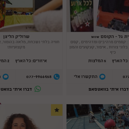
 גל - הקוסם wow
שרוליק הליצן
Copy
link
 : קסמים מרהיבים ומדהימים , קסם
חוויה בלתי נשכחת, מלאה בהומור, 
בלוני צורות , איפור, קעקועים והמון
מקצועיות!
כיף
 כל הארץ
5 המלצות
איזורים: כל הארץ
2 המלצות
077-9966458
07
התקשרו אלי
ה
ברו איתי בוואטסאפ
דברו איתי בוואט