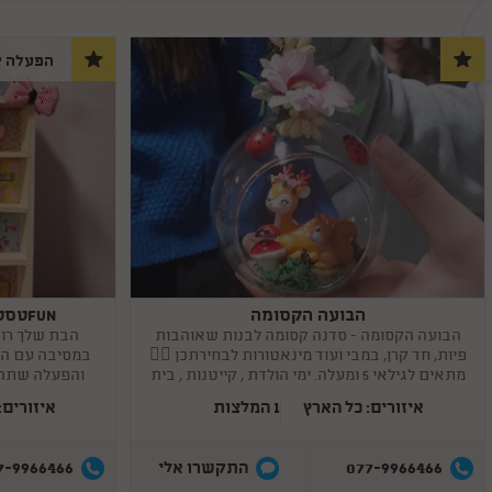
הפעלה י
הבועה הקסומה
FUNטסטי מסיבת סדנאות לבנות
Copy
Copy
link
link
הבועה הקסומה - סדנה קסומה לבנות שאוהבות
הבת שלך רוצ
פיות, חד קרן, במבי ועוד מינאטורות לבחירתכן 🧚‍♀
מתאים לגילאי 5 ומעלה. ימי הולדת , קייטנות , בית
והפעלה שתהפ
מארח
איזורים: כל הארץ
1 המלצות
איזורים:
7-9966466
077-9966466
התקשרו אלי