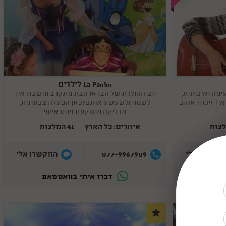
La Panim לילדים
Copy
link
עימה ואיכותית,
יום ההולדת של הבן או הבת מתקרב וחשבת איך
יר זיכרון אהוב
לשמח ולשעשע אותם?כאן הפעלה צבעונית,
מדליקה מושקעת ויחס אישי
איזורים: כל הארץ
41 המלצות
077-9967909
תקשרו אלי
התקשרו אלי
סאפ
דברו איתי בוואטסאפ