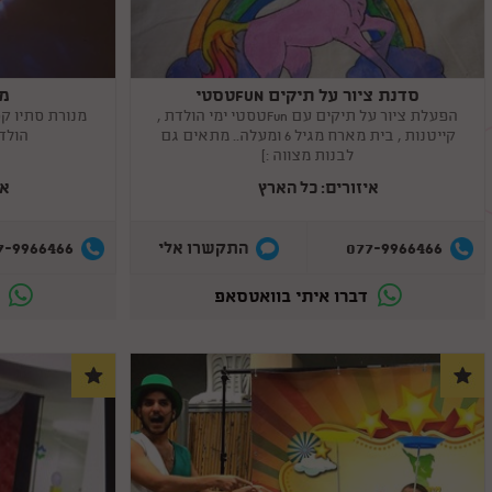
סדנת ציור על תיקים FUNטסטי
מנ
Copy
Copy
link
link
הפעלת ציור על תיקים עם Funטסטי ימי הולדת ,
קייטנות , בית מארח מגיל 6 ומעלה.. מתאים גם
הולדת
לבנות מצווה :)
איזורים: כל הארץ
אי
7-9966466
077-9966466
התקשרו אלי
דברו איתי בוואטסאפ
ד