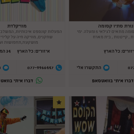
ורת סתיו קסומה
מוזיקלדת
Copy
link
מנורת סתיו קסומה מתאים לגילאי 5 ומעלה. ימי
הפעלות קונספט איכותיות, המשלבו
 , קייטנות , בית מארח
שחקנים, מוזיקה חיה על קלידי
מושקעת,תחפושות וע
זורים: כל הארץ
איזורים: כל הארץ
34 המלצות
077-9966447
07
התקשרו אלי
ה
ברו איתי בוואטסאפ
דברו איתי בוואט