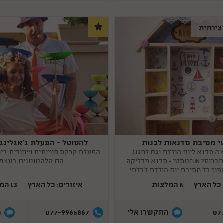
צירתית
להטוטל - הפעלת ג'אגלינג 
Copy
link
ה סדנא ליום הולדת וגם לחגוג
הפעלת קרקס חווייתית וייחודית ביו
במסיבה עם החברות? FUNטסטי = סדנא מדליקה
הם הלהטוטנים בעצמ
וך כל מסיבת יום הולדת לבלתי
נשכחת !
 כל הארץ
8 המלצות
איזורים: כל הארץ
13 המלצות
077-9965867
07
התקשרו אלי
ה