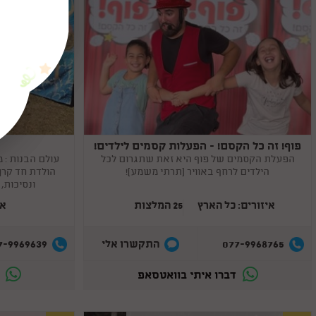
פוף! זה כל הקסם! - הפעלות קסמים לילדים!
Copy
Copy
link
link
הפעלת הקסמים של פוף היא זאת שתגרום לכל
עולם הבנות : מ
הילדים לרחף באוויר (תרתי משמע)!
הולדת חד קרן,
ונסיכות,
איזורים: כל הארץ
25 המלצות
אי
7-9969639
077-9968765
התקשרו אלי
דברו איתי בוואטסאפ
ד