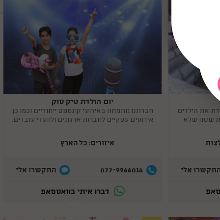
יום הולדת טיק טוק
Copy
link
דת את הילדים
חברתנו מתמחה באירועי קונספט ייחודיים וכמו כן
יית שטח שלא
אירועים עסקיים לחברות ארגונים ולוועדי עובדים.
איזורים: כל הארץ
077-9966016
תקשרו אלי
התקשרו אלי
סאפ
דברו איתי בוואטסאפ