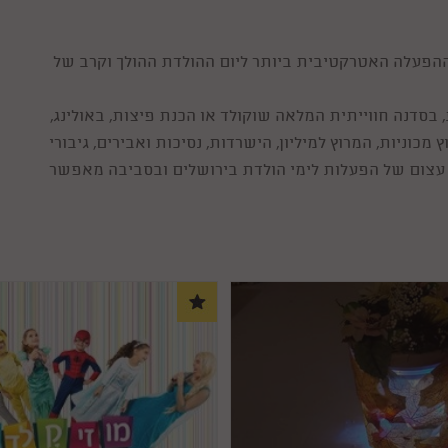
ההפעלה האטרקטיבית ביותר ליום ההולדת ההולך וקרב של
בסדנה חווייתית המלאה שוקולד או הכנת פיצות, באולינג,
 מכוניות, המרוץ למיליון, הישרדות, נסיכות ואבירים, גיבורי
פע עצום של הפעלות לימי הולדת בירושלים ובסביבה מאפשר
ריגוש שההפעלה עשויה לעורר בקרב הילדים.
ומנים בהעשרת ימי הולדת לילדים ובגרימת שמחה להם היא
קוון שמצורף כאן תוכלו לבחור את סוג ההפעלה המבוקשת,
המלצות עליה. את המחיר תסגרו ישירות מול המפעילים ואם
טימטיבי לאטרקציות והפעלות לימי הולדת ולאירועים משמחים