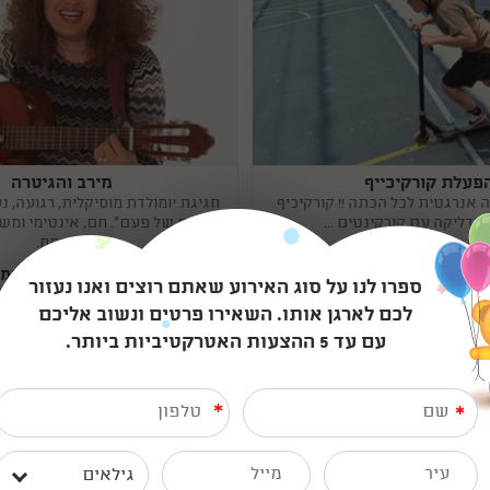
פעלת קורקיכייף
מירב והגיטרה
Copy
link
ה אנרגטית לכל הכתה !! קורקיכיף
חגיגת יומולדת מוסיקלית, רגועה, נ
דליקה עם קורקינטים ...
"בטעם של פעם". חם, אינטימי ומשא
ומשמח.
 כל הארץ
3 המלצות
איזורים: כל הארץ
61 המלצות
ספרו לנו על סוג האירוע שאתם רוצים ואנו נעזור
לכם לארגן אותו. השאירו פרטים ונשוב אליכם
0779967893
07
התקשרו אלי
ה
עם עד 5 ההצעות האטרקטיביות ביותר.
ברו איתי בוואטסאפ
דברו איתי בוואט
*
*
גילאים