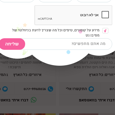
מידע על קופונים, טיפים וכל מה שצריך לדעת בניוזלטר של
מסיבו.נט
עולם הפיג'מות
קומנדו לייזר טאג
Copy
link
סיבת פיגמות ומסיבת פולמון, יום
הפעלת לייזר טאג מקצועית שמלמ
 בת הים הקטנה, דוגמניות, פיות
מהי אחוות לוחמים ! היכונו לחוו
 אנה ואלזה ויום הולדת ספא
תישכח !
זורים: כל הארץ
איזורים: כל הארץ
1 המלצות
077-9968016
07
התקשרו אלי
ה
ברו איתי בוואטסאפ
דברו איתי בוואט