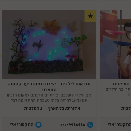
חווייתית
סדנאות לילדים - יצירת תמונת יער קסומה
Copy
link
ומוארת
תר, בה הילדים
ם!
אם הילד/ה שלכם יצירתיים הגעתם למקום הנכון!
אנו נדאג לחוויה בלתי נשכחת המתאימה לכל
אירוע.
איזורים: כל הארץ
2 המלצות
077-9966466
תקשרו אלי
התקשרו אלי