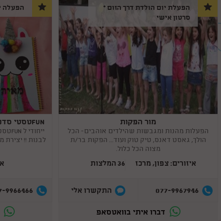
הפעלת יום הולדת דרך הזום *
הפעלה י
סרטון אישי
מור הפקות
FUNטסטי סדנאות מחברות חד קרן מדליקות
Copy
Copy
link
link
הפעלות מהנות ומגבשות שהילדים אוהבים- הכל
ייחוד
הולך, גאסט דאנס, טיק טוק ועוד... הפקות בר/ת
לבנות !! יצירת 
מצוה הכל כלול.
איזורים: צפון, מרכז
36 המלצות
אי
7-9966466
077-9967946
התקשרו אלי
דברו איתי בוואטסאפ
ד