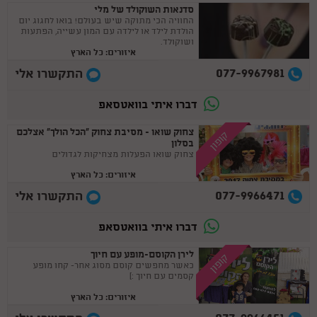
סדנאות השוקולד של מלי
החוויה הכי מתוקה שיש בעולם! בואו לחגוג יום
הולדת לילד או לילדה עם המון עשייה, הפתעות
ושוקולד.
איזורים: כל הארץ
077-9967981
התקשרו אלי
דברו איתי בוואטסאפ
צחוק שואו - מסיבת צחוק ”הכל הולך” אצלכם
קופון
בסלון
צחוק שואו הפעלות מצחיקות לגדולים
איזורים: כל הארץ
077-9966471
התקשרו אלי
דברו איתי בוואטסאפ
לירן הקוסם-מופע עם חיוך
קופון
כאשר מחפשים קוסם מסוג אחר- קחו מופע
קסמים עם חיוך :)
איזורים: כל הארץ