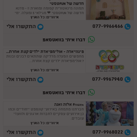
חדשה של FUNטסטי
תמונה מינאטורית קסומה ומוארת !! - סדנא
חדשה של FUNטסטי ❤ מגילאי 5 ומעלה. ימי
איזורים: כל הארץ
הולדת , קייטנות , בית מארח
077-9966466
התקשרו אלי
דברו איתי בוואטסאפ
פיגוזיאדה - אולימפיאדת ילדים קצת אחרת...
מחפשים הפעלה מדליקה שתתאים לבנים ובנות
? אולימפיאדת ילדים קצת אחרת...
איזורים: כל הארץ
077-9967940
התקשרו אלי
דברו איתי בוואטסאפ
Frozen אלזה ואנה
חברתנו מתמחה באירועי קונספט ייחודיים וכמו
כן אירועים עסקיים לחברות ארגונים ולוועדי
עובדים.
איזורים: כל הארץ
077-9968022
התקשרו אלי