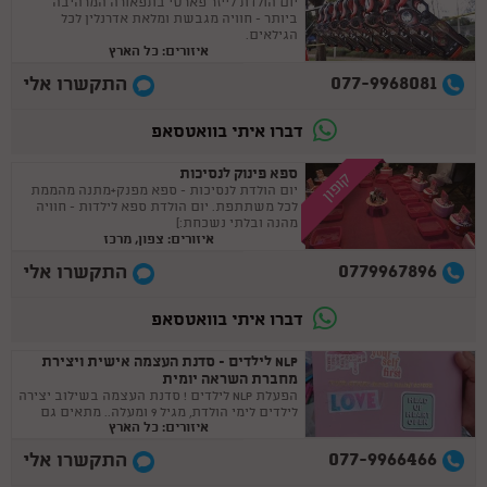
יום הולדת לייזר פארטי בתפאורה המרהיבה
ביותר - חוויה מגבשת ומלאת אדרנלין לכל
הגילאים.
איזורים: כל הארץ
077-9968081
התקשרו אלי
דברו איתי בוואטסאפ
ספא פינוק לנסיכות
קופון
יום הולדת לנסיכות - ספא מפנק+מתנה מהממת
לכל משתתפת. יום הולדת ספא לילדות - חוויה
מהנה ובלתי נשכחת:)
איזורים: צפון, מרכז
0779967896
התקשרו אלי
דברו איתי בוואטסאפ
NLP לילדים - סדנת העצמה אישית ויצירת
מחברת השראה יומית
הפעלת NLP לילדים ! סדנת העצמה בשילוב יצירה
לילדים לימי הולדת, מגיל 9 ומעלה.. מתאים גם
איזורים: כל הארץ
לבנות מצווה :)
077-9966466
התקשרו אלי