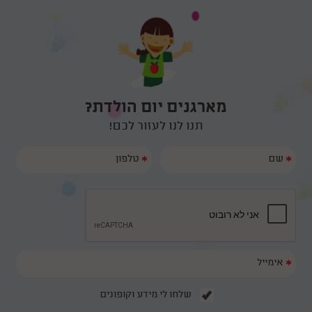
קיבלתי המלצה חמה עליכם הכל היה מ-ו-ש-ל-ם! הילדים מאוד נהנו והיו
מרותקים שעתיים שלמות. פוף הקוסם היה מצחיק, סוחף ומאוד מקצועי.
המלצה רותחת על יומולדת 16/05
תודה רבה לכם על כל הדגשים והעזרה בארגון יום ההולדת. אנחנו נמליץ
עליכם בחום ובאהבה.
ראינו ביוטיוב את הקסמים של פוף, ראינו שזה לא סתם מופע קסמים שזה
גם מצחיק וגם יש את הקסם של הריחוף שהילדים ממש היו בשוק ממנו
😄 זה לא היה מה שהם רגילים אליו... היה פשוט מושלם! ממליצה בחום
למי שמחפש קוסם ליום הולדת לגיל 7 ! אלופים לגמרי
מארגנים יום הולדת?
תנו לנו לעזור לכם!
*
*
*
שלחו לי מידע וקופונים