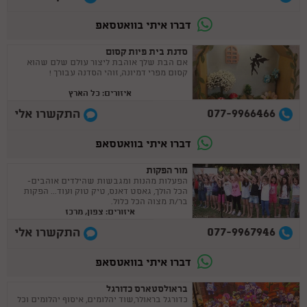
דברו איתי בוואטסאפ
סדנת בית פיות קסום
אם הבת שלך אוהבת ליצור עולם שלם שהוא
קסום מפרי דמיונה, זוהי הסדנה עבורך !
איזורים: כל הארץ
077-9966466
התקשרו אלי
דברו איתי בוואטסאפ
מור הפקות
הפעלות מהנות ומגבשות שהילדים אוהבים-
הכל הולך, גאסט דאנס, טיק טוק ועוד... הפקות
בר/ת מצוה הכל כלול.
איזורים: צפון, מרכז
077-9967946
התקשרו אלי
דברו איתי בוואטסאפ
בראולסטארס כדורגל
כדורגל בראולר,שוד יהלומים, איסוף יהלומים וכל