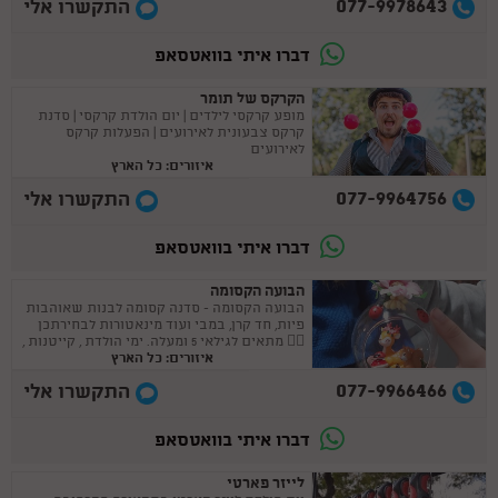
077-9978643
התקשרו אלי
דברו איתי בוואטסאפ
הקרקס של תומר
מופע קרקסי לילדים | יום הולדת קרקסי | סדנת
קרקס צבעונית לאירועים | הפעלות קרקס
לאירועים
איזורים: כל הארץ
077-9964756
התקשרו אלי
דברו איתי בוואטסאפ
הבועה הקסומה
הבועה הקסומה - סדנה קסומה לבנות שאוהבות
פיות, חד קרן, במבי ועוד מינאטורות לבחירתכן
🧚‍♀ מתאים לגילאי 5 ומעלה. ימי הולדת , קייטנות ,
איזורים: כל הארץ
בית מארח
077-9966466
התקשרו אלי
דברו איתי בוואטסאפ
לייזר פארטי