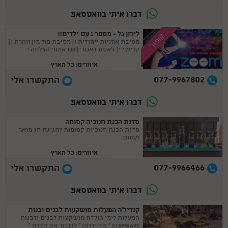
דברו איתי בוואטסאפ
לירון גל - מספר 1 עם ילדים!!
קופון
מסיבת אוזניות ייחודית ! | מסיבת פול מון זוהרת ! |
קריוקי ! | ג'אסט דאנס ! | 100 אחוזי הצלחה !
איזורים: כל הארץ
077-9967802
התקשרו אלי
דברו איתי בוואטסאפ
סדנת הכנת חנוכיה קסומה
סדנת הכנת חנוכיות קסומות לחגיגת חג מואר
וקסום
איזורים: כל הארץ
077-9966466
התקשרו אלי
דברו איתי בוואטסאפ
קנדיל'ה הפעלות מושקעות לבנים ובנות
הפעלות לימי הולדת מושקעות לבנים ולבנות :
STARWARS * ספיידרמן * לשבור את הקרח *