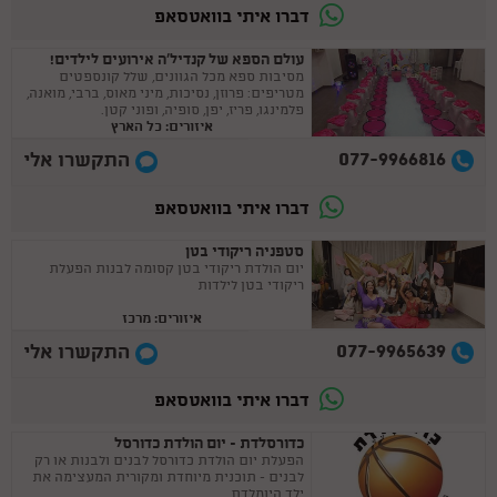
דברו איתי בוואטסאפ
עולם הספא של קנדיל'ה אירועים לילדים!
מסיבות ספא מכל הגוונים, שלל קונספטים
מטריפים: פרוזן, נסיכות, מיני מאוס, ברבי, מואנה,
פלמינגו, פריז, יפן, סופיה, ופוני קטן.
איזורים: כל הארץ
077-9966816
התקשרו אלי
דברו איתי בוואטסאפ
סטפניה ריקודי בטן
יום הולדת ריקודי בטן קסומה לבנות הפעלת
ריקודי בטן לילדות
איזורים: מרכז
077-9965639
התקשרו אלי
דברו איתי בוואטסאפ
כדורסלדת - יום הולדת כדורסל
הפעלת יום הולדת כדורסל לבנים ולבנות או רק
לבנים - תוכנית מיוחדת ומקורית המעצימה את
ילד היומלדת.