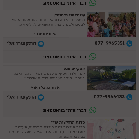
דברו איתי בוואטסאפ
עננים של פיסטוק
הפעלות ימי הולדת איכותיות, מותאמות אישית
לבנים ולבנות, במגוון נושאים לגילאי 3-9.
איזורים: מרכז
077-9965351
התקשרו אלי
דברו איתי בוואטסאפ
אסקייפ טנט
יום הולדת אסקייפ טנט בתפאורה המרהיבה
ביותר - חוויה מגבשת ומלאת אדרנלין
איזורים: כל הארץ
077-9966433
התקשרו אלי
דברו איתי בוואטסאפ
סדנת החולצות שלי
סדנת חולצות ליום הולדת, קייטנות, פעילות
לועדי עובדים, בית מארח מגיל 5 ומעלה.. מתאים
גם לבנות מצווה :)