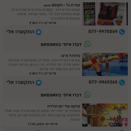
עמית גל - הקוסם wow
קוסם לכל אירוע : קסמים מרהיבים ומדהימים ,
קסם במתנה לכל ילד , בלוני צורות , איפור,
קעקועים והמון כיף
איזורים: כל הארץ
077-9975069
התקשרו אלי
דברו איתי בוואטסאפ
כדורגל מים
מגרש כדורגל רטוב ומחליק, האטרקציה שכולם
יעופו עליה. ימי הולדת, ימי גיבוש, אירועי חברה.
פעילות מגבשת לכל אירוע.
איזורים: כל הארץ
077-9969265
התקשרו אלי
דברו איתי בוואטסאפ
קרקס של יום הולדת
משחקיים ייחודיים , מופע קרקס מרהיב ועוד שלל
הפתעות שיהפכו את יום ההולדת לאירוע בלתי
נשכח!
איזורים: צפון, מרכז