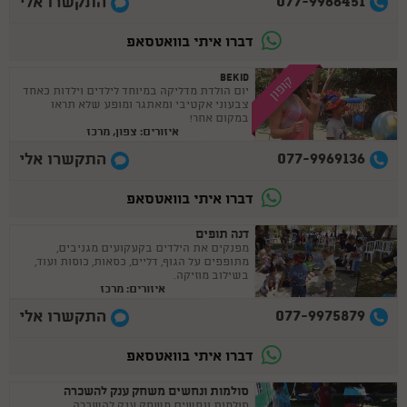
077-9966451
התקשרו אלי
דברו איתי בוואטסאפ
BEKID
קופון
יום הולדת מדליקה במיוחד לילדים וילדות כאחד
צבעוני אקטיבי ומאתגר ומופע שלא תראו
במקום אחר!
איזורים: צפון, מרכז
077-9969136
התקשרו אלי
דברו איתי בוואטסאפ
דנה תופים
מפנקים את הילדים בקעקועים מגניבים,
מתופפים על הגוף, דליים, כסאות, כוסות ועוד,
בשילוב מוזיקה.
איזורים: מרכז
077-9975879
התקשרו אלי
דברו איתי בוואטסאפ
סולמות ונחשים משחק ענק להשכרה
סולמות ונחשים משחק ענק להשכרה