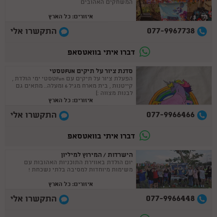
המשחקים האהובים
איזורים: כל הארץ
077-9967738
התקשרו אלי
דברו איתי בוואטסאפ
סדנת ציור על תיקים FUNטסטי
הפעלת ציור על תיקים עם Funטסטי ימי הולדת ,
קייטנות , בית מארח מגיל 6 ומעלה.. מתאים גם
לבנות מצווה :)
איזורים: כל הארץ
077-9966466
התקשרו אלי
דברו איתי בוואטסאפ
הישרדות / המירוץ למיליון
יום הולדת באווירת התוכניות האהובות עם
משימות מיוחדות למסיבה בלתי נשכחת !
איזורים: כל הארץ
077-9966448
התקשרו אלי