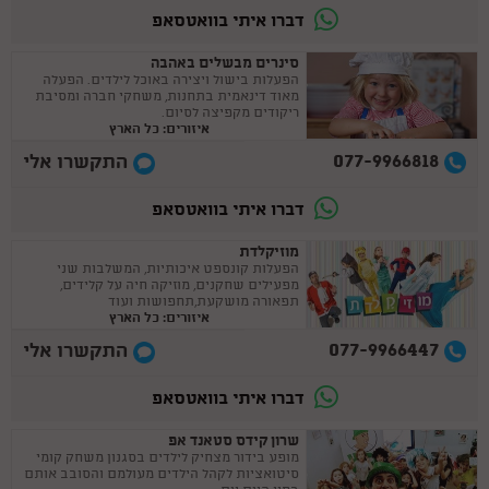
דברו איתי בוואטסאפ
סינרים מבשלים באהבה
הפעלות בישול ויצירה באוכל לילדים. הפעלה
מאוד דינאמית בתחנות, משחקי חברה ומסיבת
ריקודים מקפיצה לסיום.
איזורים: כל הארץ
077-9966818
התקשרו אלי
דברו איתי בוואטסאפ
מוזיקלדת
הפעלות קונספט איכותיות, המשלבות שני
מפעילים שחקנים, מוזיקה חיה על קלידים,
תפאורה מושקעת,תחפושות ועוד
איזורים: כל הארץ
077-9966447
התקשרו אלי
דברו איתי בוואטסאפ
שרון קידס סטאנד אפ
מופע בידור מצחיק לילדים בסגנון משחק קומי
סיטואציות לקהל הילדים מעולמם והסובב אותם