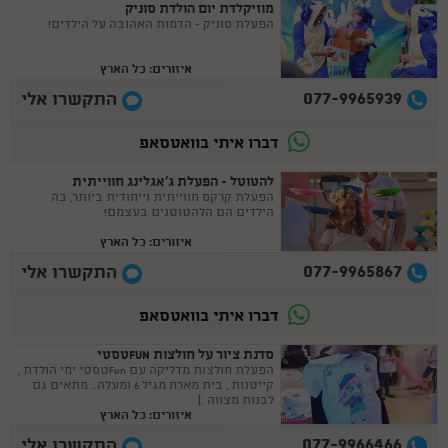
מוזיקלדת יום הולדת סוניק
הפעלת סוניק - הדמות האהובה על הילדים!
איזורים: כל הארץ
077-9965939
התקשרו אלי
דברו איתי בוואטסאפ
להטוטל - הפעלת ג'אגלינג חווייתית
הפעלת קרקס חווייתית וייחודית ביותר, בה
הילדים הם הלהטוטנים בעצמם!
איזורים: כל הארץ
077-9965867
התקשרו אלי
דברו איתי בוואטסאפ
סדנת ציור על חולצות FUNטסטי
הפעלת חולצות מדליקה עם Funטסטי ימי הולדת ,
קייטנות , בית מארח מגיל 6 ומעלה.. מתאים גם
לבנות מצווה :)
איזורים: כל הארץ
077-9966466
התקשרו אלי