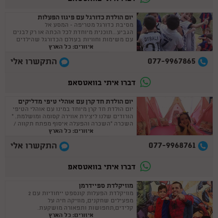
יום הולדת כדורגל עם פיגוז הפעלות
מסיבת כדורגל מטריפה - המסע אל
הגביע...תוכנית מיוחדת לכל הכתה או רק לבנים
עם משימות וחוויות בעולם הכדורגל שהילדים
איזורים: כל הארץ
לא חוו מעולם !
077-9967865
התקשרו אלי
דברו איתי בוואטסאפ
יום הולדת חד קרן עם אוהלי טיפי מדליקים
יום הולדת חד קרן מיוחד במינו עם אוהלי הטיפי
הורודים שלנו ליצירת אווירה קסומה ומושלמת. *
השכרה *השכרה והפעלה איסוף מפתח תקווה /
איזורים: כל הארץ
בני ברק
077-9968761
התקשרו אלי
דברו איתי בוואטסאפ
מוזיקלדת ספיידרמן
מוזיקלדת הפעלות קונספט ייחודיות עם 2
מפעילים שחקנים, מוזיקה חיה על
קלידים,תחפושות ותפאורה מושקעת.
איזורים: כל הארץ