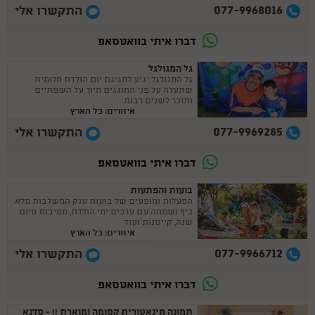
077-9968016
התקשרו אלי
דברו איתי בוואטסאפ
גל המגולגל
גל המגולגל יגיע לחגיגת יום הולדת חלומית
שתעלה על פני החוגגים חיוך על השפתיים
ותזכר לשנים רבות..
איזורים: כל הארץ
077-9969285
התקשרו אלי
דברו איתי בוואטסאפ
בועות והפתעות
הפעלות ומופעים של בועות ענק המשלבות מלא
כיף ושמחה עם ערכים ימי הולדת, מסיבות סיום
שנה, קייטנות ועוד
איזורים: כל הארץ
077-9966712
התקשרו אלי
דברו איתי בוואטסאפ
תמונה מינאטורית קסומה ומוארת !! - סדנא