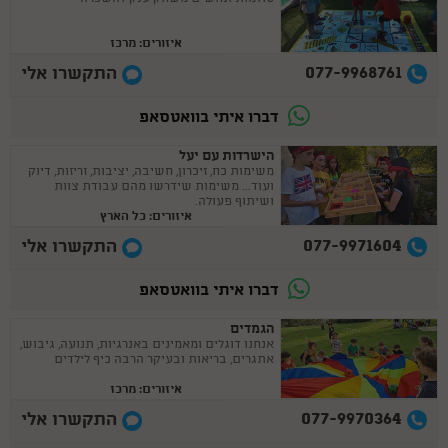
איזורים: מרכז
077-9968761
התקשרו אלי
דברו איתי בוואטסאפ
הישרדות עם יעל
משימות כח, זיכרון, חשיבה, יציבות, זריזות, דיוק
ועוד... משימות שידרשו מהם עבודת צוות
ושיתוף פעולה.
איזורים: כל הארץ
077-9971604
התקשרו אלי
דברו איתי בוואטסאפ
הגמדים
אנחנו דוגלים ומאמינים באנרגיות, תנועה, גיבוש,
אתגרים, בריאות ובעיקר הרבה כיף לילדים
איזורים: מרכז
077-9970364
התקשרו אלי