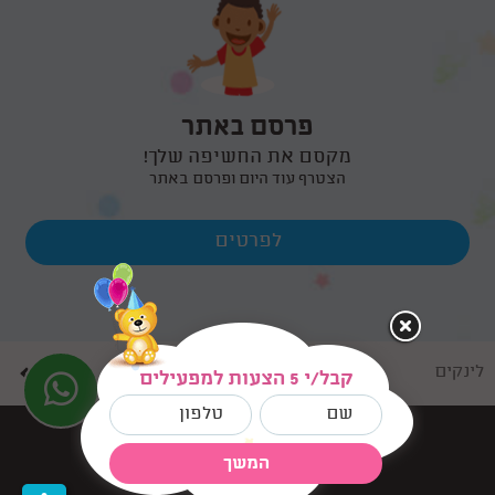
פרסם באתר
מקסם את החשיפה שלך!
הצטרף עוד היום ופרסם באתר
לפרטים
לינקים
קבל/י 5 הצעות למפעילים
בניית אתרים dooble
המשך
©
כל הזכויות שמורות למסיבו.נט