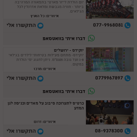
יום הולדת לייזר פארטי בתפאורה המרהיבה
ביותר - חוויה מגבשת ומלאת אדרנלין לכל
הגילאים.
איזורים: כל הארץ
077-9968081
התקשרו אלי
דברו איתי בוואטסאפ
יוקידס - ירושלים
יוקידס- מתחם פעילות בטיחותי לילדים בגילאי
1-8 ועד גובה 105ס"מ. ניתן לחגוג ימי הולדת
במקום.
איזורים: מרכז
0779967897
התקשרו אלי
דברו איתי בוואטסאפ
כרטיס לתערוכה סיבוב על מאדים וכניסה לגן
המדע
איזורים: דרום
08-9378300
התקשרו אלי