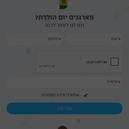
מרותקים שעתיים שלמות. פוף הקוסם היה מצחיק, סוחף ומאוד מקצועי.
המלצה רותחת על יומולדת 16/05
תודה רבה לכם על כל הדגשים והעזרה בארגון יום ההולדת. אנחנו נמליץ
עליכם בחום ובאהבה.
ראינו ביוטיוב את הקסמים של פוף, ראינו שזה לא סתם מופע קסמים שזה
מארגנים יום הולדת?
גם מצחיק וגם יש את הקסם של הריחוף שהילדים ממש היו בשוק ממנו
😄 זה לא היה מה שהם רגילים אליו... היה פשוט מושלם! ממליצה בחום
תנו לנו לעזור לכם!
למי שמחפש קוסם ליום הולדת לגיל 7 ! אלופים לגמרי
*
*
*
שלחו לי מידע וקופונים