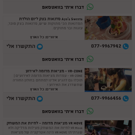
דברו איתי בוואטסאפ
Aya's Sweets סדנאות בצק ליום הולדת
הסדנאות הכי מתוקות שיש, סדנאות בצק סוכר,
עוגות ובר מתוקים.
איזורים: כל הארץ
077-9967942
התקשרו אלי
דברו איתי בוואטסאפ
VR-ZONE - מציאות מדומה לאירוע
VR-ZONE - עמדות מציאות מדומה לאירועים |
תוכלו גם להגיע אלינו למתחם בחולון החוויה
שתשדרג את האירוע !
איזורים: כל הארץ
077-9966456
התקשרו אלי
דברו איתי בוואטסאפ
VR MOVE מציאות מדומה - לחיות את המשחק
VR Move לחיות את המשחק פעילות מדליקה ולא
שגרתית! VR MOVE הינה אטרקציה של מציאות