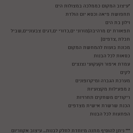
*עיצוב המקום כממלכה במצולות הים
תחפושת פיאה וכסא יום הולדת
וילון בת הים
תפאורת ים מרהיבה(מזרוני ים,כדורי ים,דגים צבעוניים,שביל
תכלת ,צדפים)
מכונת בועות להמחשת המקום
כסאות לכל הבנות
עמדת איפור וקעקועי נצנצים
לקים
מערכת הגברה ומיקרופונים
2 מפעילות מקצועיות
ריקודים משחקים תחרויות
הכנת שרשרת אישית מצדפים
הפתעות לכל הבנות
*** ניתן להוסיף מתנה מיוחדת לחלק לבנות... עיצוב אקווריום