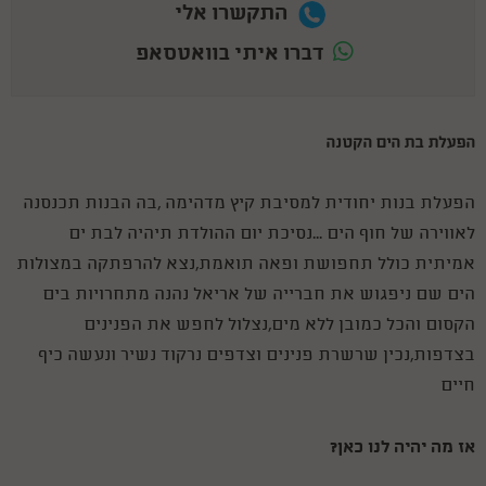
התקשרו אלי
דברו איתי בוואטסאפ
הפעלת בת הים הקטנה
הפעלת בנות יחודית למסיבת קיץ מדהימה ,בה הבנות תכנסנה
לאווירה של חוף הים ...נסיכת יום ההולדת תיהיה לבת ים
אמיתית כולל תחפושת ופאה תואמת,נצא להרפתקה במצולות
הים שם ניפגוש את חברייה של אריאל נהנה מתחרויות בים
הקסום והכל כמובן ללא מים,נצלול לחפש את הפנינים
בצדפות,נכין שרשרת פנינים וצדפים נרקוד נשיר ונעשה כיף
חיים
אז מה יהיה לנו כאן?