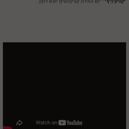
"קורקיכיף"
– יום הולדת קורקינטים יוצא דופן .