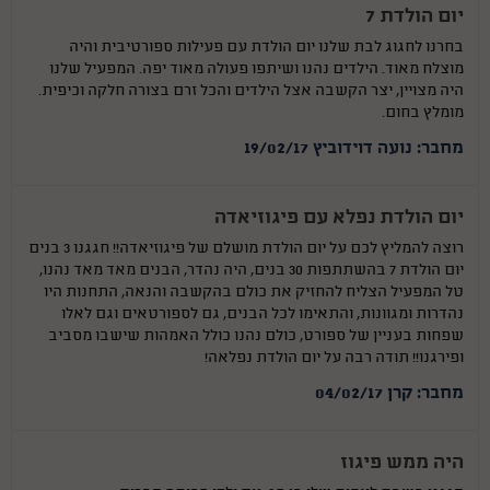
יום הולדת 7
בחרנו לחגוג לבת שלנו יום הולדת עם פעילות ספורטיבית והיה
מוצלח מאוד. הילדים נהנו ושיתפו פעולה מאוד יפה. המפעיל שלנו
היה מצויין, יצר הקשבה אצל הילדים והכל זרם בצורה חלקה וכיפית.
מומלץ בחום.
מחבר: נועה דוידוביץ 19/02/17
יום הולדת נפלא עם פיגוזיאדה
רוצה להמליץ לכם על יום הולדת מושלם של פיגוזיאדה!! חגגנו 3 בנים
יום הולדת 7 בהשתתפות 30 בנים, היה נהדר, הבנים מאד מאד נהנו,
טל המפעיל הצליח להחזיק את כולם בהקשבה והנאה, התחנות היו
נהדרות ומגוונות, והתאימו לכל הבנים, גם לספורטאים וגם לאלו
שפחות בעניין של ספורט, כולם נהנו כולל האמהות שישבו מסביב
ופירגנו!! תודה רבה על יום הולדת נפלאה!
מחבר: קרן 04/02/17
היה ממש פיגוז