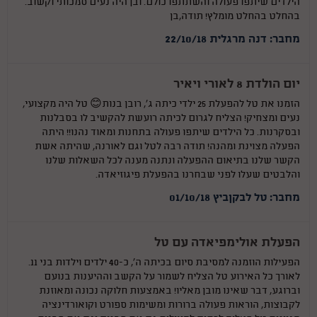
הילדים שיתפו פעולה והשתתפו כולם. ובן היה נעים סמכותי וקשוב.
בהחלט בהחלט מומלץ! תודה,בן
מחבר: דנה מרגלית 22/10/18
יום הולדת 8 לאורי ויאיר
הזמנו את טל להפעלת 25 ילדי כיתה ג', רובן בנות😊 טל היה מקצועי,
נעים ומצחיק! הצליח לגרום לכיתה רועשת להקשיב לו בסבלנות
ובסקרנות. כל הילדים שיתפו פעולה בתחנות ומאוד נהנו!! היתה
הפעלה מצוינת ומהנה! תודה רבה לטל וגם לאורנה, שהיתה אשת
הקשר שלנו בתיאום ההפעלה ונתנה מענה לכל השאלות שלנו
והלבטים שעלו לפני שבחרנו בהפעלת פיגוזיאדה.
מחבר: טל לבקןביץ 01/10/18
הפעלת אולימפיאדה עם טל
הפעילות הוזמנה למסיבת סיום בכיתה ה', כ-40 ילדים וילדות בני 11.
לאורך כל האירוע טל הצליח לשמור על הקשב וההיענות בנועם
וברוגע, דבר שאינו מובן מאליו! באמצעות חלוקה נכונה ומאוזנת
לקבוצות, הוראות פעולה ברורות ומשימות ספורט וקואורדינציה