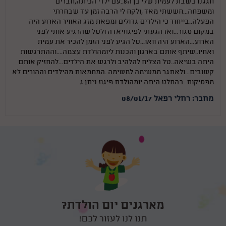
חגגנו בשבת לעמית שלי בן ה8..עם ילדי הכיתה,חברים
ומשפחה...חששתי מאד ,ולקח לי הרבה זמן עד שבחרתי
הפעלה..בייחוד כי הילדים גדולים ומפאת מזג האוויר הארוע היה
במקום סגור...ואז הגעתי לפיגוזיאדה ולטל שהרגיע אותי לפני
הארוע...הארוע היה וואו...טל הגיע לפני הזמן להכיר את עמית
ואחיו..שיתף אותם בארגון והכנות ליומהולדת עצמה....וההתרגשות
היתה בשיאה..טל הצליח להלהיב ולרגש את הילדים...להחזיק אותם
קשובים...ולאתגר ממשימה למשימה .המחמאות מהילדים וההורים לא
מפסיקות..בהחלט היתה יומהולדת פיגוז ניתן ג
מחבר: רחלי רפאל 08/01/17
מארגנים יום הולדת?
תנו לנו לעזור לכם!