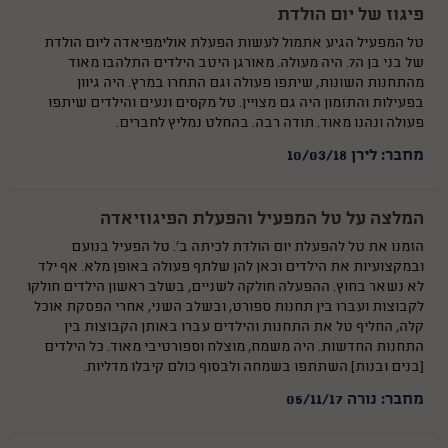
פיגוז של יום הולדת
טל המפעיל הגיע אתמול לעשות הפעלת אולימפיאדה ליום הולדת
של בני בן ה7. היה מעולה. מאורגן היטב הילדים התלהבו מאוד
מהתחנות השונות, שיתפו פעולה וגם התחרו במרץ. היה גיוון
בפעילות והתזמון היה גם מצויין. טל מקסים ונעים והילדים שיתפו
פעולה ונהנו מאוד. תודה רבה. בהחלט נמליץ לחברים.
מחבר: לירן 10/03/18
המלצה על טל המפעיל והפעלת הפיגוזיאדה
הזמנו את טל להפעלת יום הולדת לכיתה ב'. טל הפעיל בנועם
ובמקצועיות את הילדים וכאן להן שלתף פעולה באופן מלא. אף ילד
לא נשאר בחוץ. ההפעלה חולקה לשניים, בשלב ראשון הילדים חולקו
לקבוצות ועברו בין תחנות ספורט, ובשלב השני, אחרי הפסקת אוכל
קלה, החליף טל את התחנות והילדים עברו באותן הקבוצות בין
התחנות החדשות. היה משמח, מוצלח וספורטיבי מאוד. כל הילדים
(בנים ובנות) השתתפו בשמחה ולבסוף כולם קיבלו מדליות.
מחבר: נורה 05/11/17