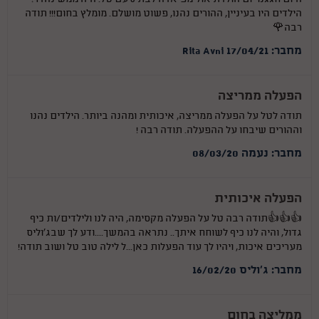
היום חגגנו יום הולדת אולימפיאדה לבת 8 עם טל. היה ממש נהדר!
הילדים היו בעיניין, ההורים נהנו, פשוט מושלם. מומלץ בחום!!! תודה
רבה🌹
מחבר: Rita Avni 17/04/21
הפעלה ממריצה
תודה לטל על הפעלה ממריצה, איכותית ומהנה ביותר. הילדים נהנו
וההורים שיבחו על ההפעלה. תודה רבה !
מחבר: נעמה 08/03/20
הפעלה איכותית
👍👍👍תודה רבה טל על הפעלה מקסימה, היה לנו ולילדים/ות כיף
גדול, והיה לנו כיף לשוחח איתך.. נתראה בהמשך....ודע לך שבג'וליס
מעריכים איכות, ויהיו לך עוד הפעלות כאן...ל לילה טוב טל ושוב תודה!
מחבר: ג'וליס 16/02/20
ממליצה בחום