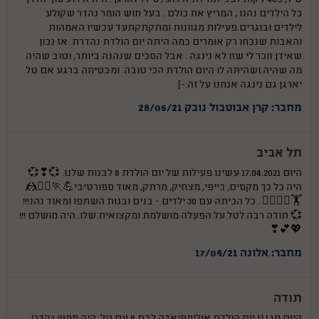
טיל, כ40 דקות לפני תחילת אירוע , סידר וארגן . היה אירוע סוף הדרך
כל הילדים נהנו , המריץ את כולם . בעל חוש הומר נהדר שקולע
לילדים ובוגרים.פעילות מגוונות ומתקתקתעד עכשיו האמהות
והאבות שנכחו רק אומרים כמה היתה יום הולדת נהדרת. אז נכון
שאידן זוכר לי שזו לא נינגה . אבל הסכים שנהנה ביותר, וטוב שהיה
מה שהיה.ושהיתה לו היום הולדת הכי טובה. ומבטיחה ברגע אם טל
יארגן גם נינגה אנחנו על זה:-)
מחבר: קרן אבוטבול נובק 28/05/21
תל אביב
היום 17.04.2021 עשינו פעילות של יום הולדת 8 לבנות שלנו. 💞❣💞
היה כל כך מקסים, כייפי, מצחיק, מרתק, מאוד ספורטיבי💪🏃🤼‍♀️🤼
🏋🤾‍♀️🤾‍♂️ . כל הכיתה עם 30 ילדים - בנים ובנות השתפו ומאוד נהנ!!!
💞 תודה רבה לטל על הפעלה מושלמת ומקצואית שלו. היה מושלם !!!
💖💕❣
מחבר: אלונה 17/04/21
תודה