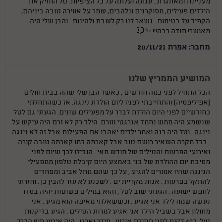
מעניינת ומאתגרת.. ענתה ועלתה על כל הציפיות. טל החזיק את
הילדים פעילים, מסוקרנים ונלהבים, שמר על אווירה טובה ביניהם,
הקפיד על בטיחות.. נשאר לנו רק לשבת ולהינות.. והבן שלי היה
מאושר! תודה רבה!!! ✨💥
מחבר: אפרת 20/11/21
המושיע הממריץ שלנו
הכל התחיל לפני כמה חודשים , כאשר הבן שלי שהה בבית חולים
(אפיליפסיה] והתחייבתי לפניו ליום הולדת נינגה. אז כשהתחלתי
כחודשיים לפני היום הולדת לברר על מפעילים שונים. הגעתי גם לטל
שנשמע היה ממש נחמד אנרגטי וזורם. הילד רק לא זרם היה עיקש על
נינגה . וטל היה כנה ואמר ילדים יאהבו את הפעילות אבל זה לא נינגה
. בכל מקרה השאיר רושם טוב אבל קארמה כמו קארמה טובה קורה .
ואירועי הפרעות והטילים של חודש מאי . הובילו לכך שיום לפני
מסיבת יום ההולדת של בני באמצע היום קיבלת טלפון ממפעילי
הנינגה שהיו אמורים להגיע , על כך שהם מתל אביב ומפחדים
להתקל בפרעות . אנחנ מקריית ים . לשכנע לא עזר להבין כן . וחזרתי
לחפש ישועה . הגעתי שוב לטל , והוא במילים פשוטות יהיה בסדר
נעשה שמח לילד אני אגיע . וכששאלתי מאיפה הוא מגיע . אני
מחולון אבל בשביל הילד אני אגיע למרות הטילים . הגיע בדיקנות