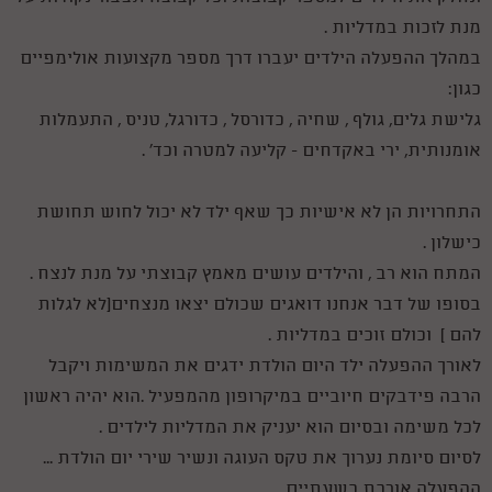
מנת לזכות במדליות .
במהלך ההפעלה הילדים יעברו דרך מספר מקצועות אולימפיים
כגון:
גלישת גלים, גולף , שחיה , כדורסל , כדורגל, טניס , התעמלות
אומנותית, ירי באקדחים - קליעה למטרה וכד' .
התחרויות הן לא אישיות כך שאף ילד לא יכול לחוש תחושת
כישלון .
המתח הוא רב , והילדים עושים מאמץ קבוצתי על מנת לנצח .
בסופו של דבר אנחנו דואגים שכולם יצאו מנצחים(לא לגלות
להם ) וכולם זוכים במדליות .
לאורך ההפעלה ילד היום הולדת ידגים את המשימות ויקבל
הרבה פידבקים חיוביים במיקרופון מהמפעיל .הוא יהיה ראשון
לכל משימה ובסיום הוא יעניק את המדליות לילדים .
לסיום סיומת נערוך את טקס העוגה ונשיר שירי יום הולדת ...
ההפעלה אורכת כשעתיים .