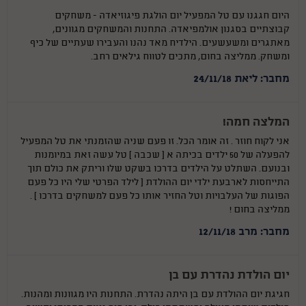
היום חגגנו עם טל המפעיל יום הולגת פיגוזיאדה - משחקים
קבוצתיים בסגנון אולמפיאדה. התחנות והמשחקים מגוונים,
מאתגרים ומשעשעים. הילדיח מאד נהנו והעבירו שעתיים של כיף
ומשחק. ממליצה בחום, מתכים לטווח גילאים רחב.
מחבר: ליאת 24/11/18
המלצה חמה!
אני לקוח חוזר . זה אומר הכל. זו פעם שניה שהזמנתי את טל המפעיל
להפעלה של 50 ילדים בכיתה א ( שכבה ) טל עשה זאת במיומנות
ובנועם. השתלט על הילדים בדרכו בשקט שלו וריתק את כולם תוך
התייחסות לארבעת ילדי יום ההולדת ( לילד הפרטי שלי היו כל פעם
הפוגות של העלבויות וטל החזיר אותו כל פעם למשחקים בדרכו ) .
ממליצה בחום !
מחבר: מרב 12/11/18
יום הולדת נהדרת עם בן
חגיגת יום ההולדת עם בן היתה נהדרת. התחנות היו מגוונות ומהנות.