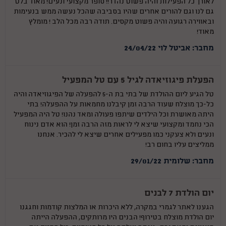
לאורך כל הפעילות והיה פשוט נהדר!! סופר מקצועי ונעים! מאוד בלט
גם לנו וגם להורים אחרים שהיו בסביבה שהכל נעשה ממש בנעימות
ובאווירה רגועה והיה פשוט מקסים. תודה רבה מכל הלב ! מומלץ
מאוד!
מחבר: אביטל לוי 24/04/22
הפעלת פיגוזיאדה לגיל 5 עם טל המפעיל
טל הגיע ליום ההולדת של בתי בת ה-5 להפעלה של הפיגוזיאדה והיה
כל-כך מוצלח שעוד הרבה זמן קיבלנו מחמאות על ההפעלה! בתי
היתה מאושרת וכל הילדים שיתפו פעולה ומאד נהנו! טל היה המפעיל
הכי נחמד ומקצועי שיצא לי לראות מזה הרבה זמן! הוא אדם נינוח
ונעים ולא צעקני כמו מפעילים אחרים שיצא לי להכיר. אנחנו
ממליצים עליו בחום רב!
מחבר: שלומית 29/01/22
יום הולדת 7 לבנים
הגענו לאתר לגמרי במקרה, ללא היכרות או המלצות קודמות וחגגנו
יום הולדת מוצלח בטירוף! הבנים היו מרותקים, ההפעלה הייתה