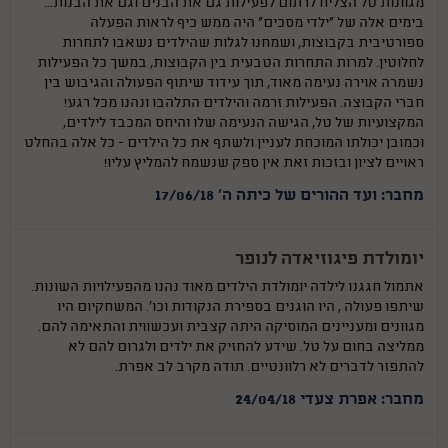
מגוונות טל הצליח לרתום לפעילות גם את הבנים וגם את הבנות...
בימים אלה של "ילדי מסכים" היה ממש כיף לראות הפעלה
ספורטיבית בקבוצות, ושמחנו לגלות שהילדים נשאבו לתחרות
לחלוטין. למרות התחרות הטבעית בין הקבוצות, במשך כל הפעילות
נשמרה אוירה נעימה מאוד, תוך עידוד שיתוף הפעולה והגיבוש בין
חברי הקבוצה. הפעילות זרמה והילדים התלהבו ונהנו מכל רגע!
המקצועיות של טל, הגישה הנעימה שלו והיחס המכבד לילדים,
וכמובן יכולתו המוכחת לעניין ולשתף את כל הילדים - כל אלה בהחלט
ראויים לציון ובזכות זאת אין ספק שנשמח להמליץ עליו!
מחבר: ועד ההורים של כיתה ה' 17/06/18
יומולדת פיגוזיאדה לנופר
אתמול חגגנו לילדה יומולדת הילדים מאוד נהנו מהפעילויות השונות.
שיתפו פעולה , היו הוגנים בספירת הנקודות וכו'. המשחקיום היו
מגוונים ומעניינים המוסיקה היתה קצבית ועכשווית והתאימה להם.
ממליצה בחום על טל. שידע להחזיק את ילדים ולגרום להם לא
להתפזר לדברים לא רלוונטיים. תודה מקרב לב אפרת.
מחבר: אפרת צעדי 24/04/18