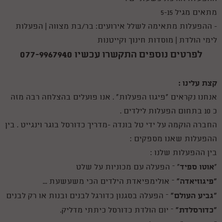
מתאים מגיל 5-15
- ההפעלות מתאימה לשלל אירועים: בר/בת מצווה | הפעלות
לימי הולדת | מוסדות חינוך וקייטנות
לפרטים נוספים התקשרו עכשיו 077-9967940
קצת עלינו :
אנחנו נקראים "פיגוז הפעלות" . אנו פועלים בהצלחה רבה מזה
כ 10 בתחום הפעלות לילדים .
החברה הוקמה על ידי טל בונדה -מדריך כדורסל בוגר וינגייט . בין
ההפעלות שאנו מספקים :
בין ההפעלות שלנו :
אוטו ספיד
"
" – הפעלה עם מכוניות על שלט
"פיגוזיאדה"
– אולימפיאדת הילדים הכי משעשעת ...
"גביע העולם"
– הפעלה בסגנון כדורגל לבנים ובנות או רק לבנים
"כדורסלדת"
– יום הולדת כדורסל כיתתי מדליק.