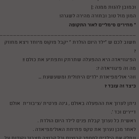
וכמובן להנות ממנה :)
המון מזל טוב ובחזרה מהירה לשגרה!
* מחירים סימליים לאור התקופה
________________________________________
חשוב לכם ש "ילד היום הולדת " יקבל פוקוס מיוחד ויצא מחוזק
?
הפיגוזיאדה היא ההפעלה שתרתק ותפתיע את כולם !!
מה זה פיגוזיאדה ?:
זוהי אולימפיאדת ילדים היתולית ומשעשעת ...
כיצד זה עובד ?
ניתן לערוך את ההפעלה באולם , גינה פרטית /ציבורית אולם
דיירים וכד '.
ראשית כל נערוך קבלת פנים לילד היום הולדת .
לאחר מכן נערוך את טקס פתיחת האולימפיאדה .
ונחלק את הילדים למספר קבוצות וכל קבוצה תצבור נקודות על