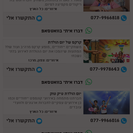
מאוד דינאמית בתחנות, משחקי חברה ומסיבת
ריקודים מקפיצה לסיום.
איזורים: כל הארץ
077-9966818
התקשרו אלי
דברו איתי בוואטסאפ
קרקס של יום הולדת
משחקיים ייחודיים , מופע קרקס מרהיב ועוד שלל
הפתעות שיהפכו את יום ההולדת לאירוע בלתי
נשכח!
איזורים: צפון, מרכז
077-9978643
התקשרו אלי
דברו איתי בוואטסאפ
יום הולדת טיק טוק
חברתנו מתמחה באירועי קונספט ייחודיים וכמו
כן אירועים עסקיים לחברות ארגונים ולוועדי
עובדים.
איזורים: כל הארץ
077-9966016
התקשרו אלי