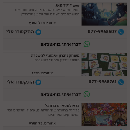
wow לייזר טאג
חווית WOW לייזר טאג מגניבה שתסחוף את
המשתתפים לעולם של אקשן ואדרנלין
איזורים: כל הארץ
077-9968507
התקשרו אלי
דברו איתי בוואטסאפ
משחק זיכרון אימוג'י להשכרה
משחק זיכרון אימוג'י להשכרה
איזורים: מרכז
077-9968761
התקשרו אלי
דברו איתי בוואטסאפ
בראולסטארס כדורגל
כדורגל בראולר,שוד יהלומים, איסוף יהלומים וכל
המשחקים האהובים
איזורים: כל הארץ