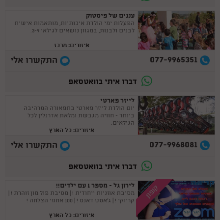
עננים של פיסטוק
הפעלות ימי הולדת איכותיות, מותאמות אישית
לבנים ולבנות, במגוון נושאים לגילאי 3-9.
איזורים: מרכז
077-9965351
התקשרו אלי
דברו איתי בוואטסאפ
לייזר פארטי
יום הולדת לייזר פארטי בתפאורה המרהיבה
ביותר - חוויה מגבשת ומלאת אדרנלין לכל
הגילאים.
איזורים: כל הארץ
077-9968081
התקשרו אלי
דברו איתי בוואטסאפ
לירון גל - מספר 1 עם ילדים!!
קופון
מסיבת אוזניות ייחודית ! | מסיבת פול מון זוהרת ! |
קריוקי ! | ג'אסט דאנס ! | 100 אחוזי הצלחה !
איזורים: כל הארץ