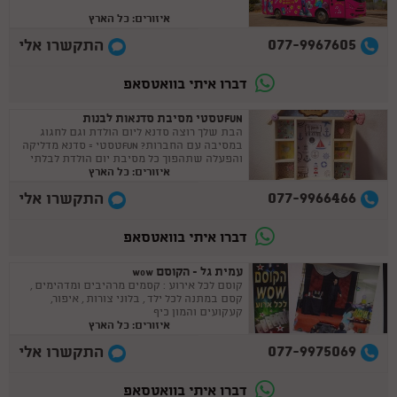
איזורים: כל הארץ
077-9967605
התקשרו אלי
דברו איתי בוואטסאפ
FUNטסטי מסיבת סדנאות לבנות
הבת שלך רוצה סדנא ליום הולדת וגם לחגוג
במסיבה עם החברות? FUNטסטי = סדנא מדליקה
והפעלה שתהפוך כל מסיבת יום הולדת לבלתי
איזורים: כל הארץ
נשכחת !
077-9966466
התקשרו אלי
דברו איתי בוואטסאפ
עמית גל - הקוסם wow
קוסם לכל אירוע : קסמים מרהיבים ומדהימים ,
קסם במתנה לכל ילד , בלוני צורות , איפור,
קעקועים והמון כיף
איזורים: כל הארץ
077-9975069
התקשרו אלי
דברו איתי בוואטסאפ