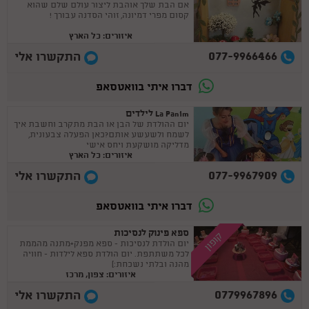
אם הבת שלך אוהבת ליצור עולם שלם שהוא
קסום מפרי דמיונה, זוהי הסדנה עבורך !
איזורים: כל הארץ
077-9966466
התקשרו אלי
דברו איתי בוואטסאפ
La Panim לילדים
יום ההולדת של הבן או הבת מתקרב וחשבת איך
לשמח ולשעשע אותם?כאן הפעלה צבעונית,
מדליקה מושקעת ויחס אישי
איזורים: כל הארץ
077-9967909
התקשרו אלי
דברו איתי בוואטסאפ
ספא פינוק לנסיכות
קופון
יום הולדת לנסיכות - ספא מפנק+מתנה מהממת
לכל משתתפת. יום הולדת ספא לילדות - חוויה
מהנה ובלתי נשכחת:)
איזורים: צפון, מרכז
0779967896
התקשרו אלי