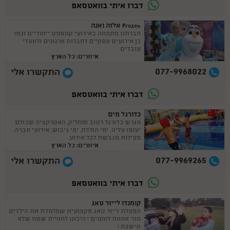
דברו איתי בוואטסאפ
Frozen אלזה ואנה
חברתנו מתמחה באירועי קונספט ייחודיים וכמו
כן אירועים עסקיים לחברות ארגונים ולוועדי
עובדים.
איזורים: כל הארץ
077-9968022
התקשרו אלי
דברו איתי בוואטסאפ
כדורגל מים
מגרש כדורגל רטוב ומחליק, האטרקציה שכולם
יעופו עליה. ימי הולדת, ימי גיבוש, אירועי חברה.
פעילות מגבשת לכל אירוע.
איזורים: כל הארץ
077-9969265
התקשרו אלי
דברו איתי בוואטסאפ
קומנדו לייזר טאג
הפעלת לייזר טאג מקצועית שמלמדת את הילדים
מהי אחוות לוחמים ! היכונו לחוויית שטח שלא
תישכח !