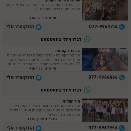
שניקווא והיער הקסום
✨ הפעלה קסומה לילדים - יום הולדת מלא דמיון,
הומור וחוויה בלתי נשכחת ✨
איזורים: כל הארץ
077-9964718
התקשרו אלי
דברו איתי בוואטסאפ
הבועה הקסומה
הבועה הקסומה - סדנה קסומה לבנות שאוהבות
פיות, חד קרן, במבי ועוד מינאטורות לבחירתכן
🧚‍♀ מתאים לגילאי 5 ומעלה. ימי הולדת , קייטנות ,
איזורים: כל הארץ
בית מארח
077-9966466
התקשרו אלי
דברו איתי בוואטסאפ
מור הפקות
הפעלות מהנות ומגבשות שהילדים אוהבים-
הכל הולך, גאסט דאנס, טיק טוק ועוד... הפקות
בר/ת מצוה הכל כלול.
איזורים: צפון, מרכז
077-9967946
התקשרו אלי