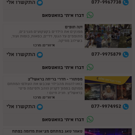
077-9967738
התקשרו אלי
דברו איתי בוואטסאפ
דנה תופים
מפנקים את הילדים בקעקועים מגניבים,
מתופפים על הגוף, דליים, כסאות, כוסות ועוד,
בשילוב מוזיקה.
איזורים: מרכז
077-9975879
התקשרו אלי
דברו איתי בוואטסאפ
מסתורי - חדרי בריחה בראשל”צ
בואו להנות מהבילוי שכבש את העולם! המתחם
ממוקם בסמוך לקניון הזהב ולסינמה סיטי
בראשל"צ. חניה חינם !
איזורים: מרכז
077-9974952
התקשרו אלי
דברו איתי בוואטסאפ
טאוור טאג במתחם מציאות מדומה בפתח