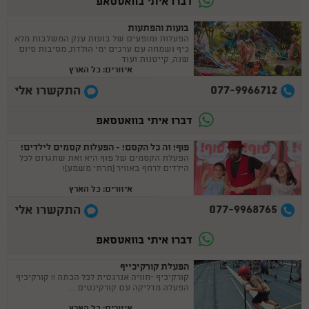
דברו איתי בוואטסאפ
בועות והפתעות
הפעלות ומופעים של בועות ענק המשלבות מלא
כיף ושמחה עם ערכים ימי הולדת, מסיבות סיום
שנה, קייטנות ועוד
איזורים: כל הארץ
077-9966712
התקשרו אלי
דברו איתי בוואטסאפ
פוף! זה כל הקסם! - הפעלות קסמים לילדים!
הפעלת הקסמים של פוף היא זאת שתגרום לכל
הילדים לרחף באוויר (תרתי משמע)!
איזורים: כל הארץ
077-9968765
התקשרו אלי
דברו איתי בוואטסאפ
הפעלת קורקיכייף
קורקיכיף –חוויה אנרגטית לכל הכתה !! קורקיכיף
הפעלה מדליקה עם קורקינטים ...
איזורים: כל הארץ