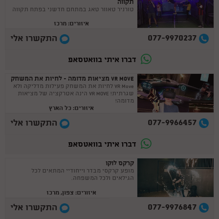
תקווה
טורניר טאוור טאג במתחם חדשני בפתח תקווה
איזורים: מרכז
077-9970237
התקשרו אלי
דברו איתי בוואטסאפ
VR MOVE מציאות מדומה - לחיות את המשחק
VR Move לחיות את המשחק פעילות מדליקה ולא
שגרתית! VR MOVE הינה אטרקציה של מציאות
מדומה!
איזורים: כל הארץ
077-9966457
התקשרו אלי
דברו איתי בוואטסאפ
קרקס לוקו
מופע קרקסי מבדר וייחודיי המתאים לכל
הגילאים ולכל המשפחה.
איזורים: צפון, מרכז
077-9976847
התקשרו אלי