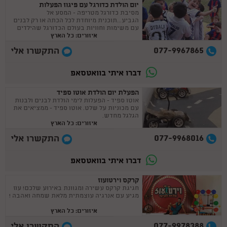
יום הולדת כדורגל עם פיגוז הפעלות
מסיבת כדורגל מטריפה - המסע אל
הגביע...תוכנית מיוחדת לכל הכתה או רק לבנים
עם משימות וחוויות בעולם הכדורגל שהילדים
איזורים: כל הארץ
לא חוו מעולם !
077-9967865
התקשרו אלי
דברו איתי בוואטסאפ
הפעלת יום הולדת אוטו ספיד
אוטו ספיד - הפעלות לימי הולדת לבנים ולבנות
עם מכוניות על שלט. אוטו ספיד - ממציאים את
הגלגל מחדש.
איזורים: כל הארץ
077-9968016
התקשרו אלי
דברו איתי בוואטסאפ
קרקס וירטועוז
חגיגת קרקס עשירה ומגוונת באירוע שלכם! עוז
מגיע עם אנרגיה עוצמתית מלאת שמחה ואהבה !
איזורים: כל הארץ
077-9978388
התקשרו אלי