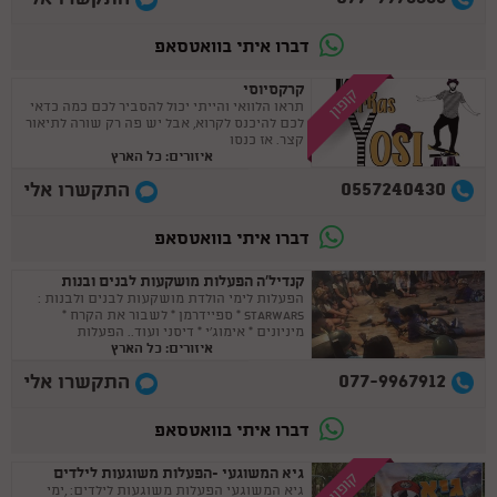
דברו איתי בוואטסאפ
קרקסיוסי
קופון
תראו הלוואי והייתי יכול להסביר לכם כמה כדאי
לכם להיכנס לקרוא, אבל יש פה רק שורה לתיאור
קצר. אז כנסו
איזורים: כל הארץ
0557240430
התקשרו אלי
דברו איתי בוואטסאפ
קנדיל'ה הפעלות מושקעות לבנים ובנות
הפעלות לימי הולדת מושקעות לבנים ולבנות :
STARWARS * ספיידרמן * לשבור את הקרח *
מיניונים * אימוג'י * דיסני ועוד.. הפעלות
איזורים: כל הארץ
מותאמות ליום הולדת לבנים וגם לבנות.
077-9967912
התקשרו אלי
דברו איתי בוואטסאפ
גיא המשוגעי -הפעלות משוגעות לילדים
קופון
גיא המשוגעי הפעלות משוגעות לילדים: ,ימי