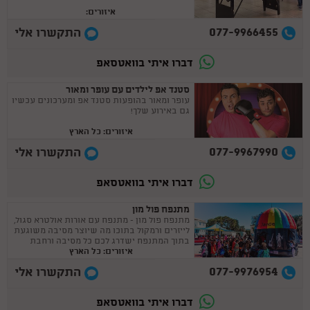
איזורים:
077-9966455
התקשרו אלי
דברו איתי בוואטסאפ
סטנד אפ לילדים עם עופר ומאור
עופר ומאור בהופעות סטנד אפ ומערכונים עכשיו
גם באירוע שלך!
איזורים: כל הארץ
077-9967990
התקשרו אלי
דברו איתי בוואטסאפ
מתנפח פול מון
מתנפח פול מון - מתנפח עם אורות אולטרא סגול,
לייזרים ורמקול בתוכו מה שיוצר מסיבה משוגעת
בתוך המתנפח ישדרג לכם כל מסיבה ורחבת
איזורים: כל הארץ
ריקודים.
077-9976954
התקשרו אלי
יום הולדת 27/03
חגגתי לבן שלי יום הולדת 6 הייתה הפעלה מדהימה חוויתית ברמות הבן
דברו איתי בוואטסאפ