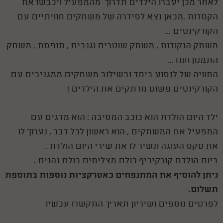
לאחר מכן יעברו הילדים תדרוך מהמפעיל ויכבשו את
הקסדות .מכאן נצא לסידרה של משחקים חוויתיים עם
הקורקינטים ...
משחק הנקודות , משחק שוטרים וגנבים , תופסת , משחק
התמנון ועוד...
החוויה של לנסוע ביחד ובשילוב משחקים ממגניבים עם
הקורקינטים פשוט מרתקים את הילדים !
ילד היום הולדת הוא כוכב המסיבה : הוא מדגים עם
המפעיל את המשחקים , הוא ראשון לכל דבר , נערוך לו
את טקס העוגה ונשיר לו את שירי היום הולדת .
ביום הולדת קורקיכיף כולם מצליחים כולם נהנים .
ניתן להוסיף את המתנפחים כאטרקציות נוספות בתוספת
תשלום.
לפרטים נוספים ושיריון תאריך התקשרו עכשיו