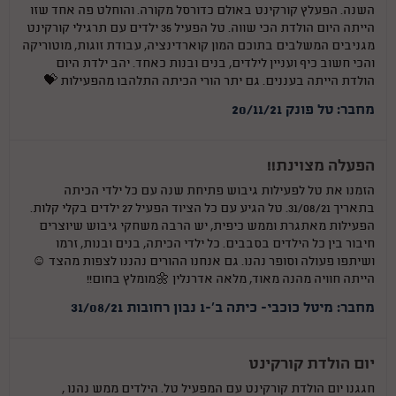
השנה. הפעלץ קורקינט באולם כדורסל מקורה. והוחלט פה אחד שזו
הייתה היום הולדת הכי שווה. טל הפעיל 35 ילדים עם תרגילי קורקינט
מגניבים המשלבים בתוכם המון קוארדינציה, עבודת זוגות, מוטוריקה
והכי חשוב כיף ועניין לילדים, בנים ובנות כאחד. יהב ילדת היום
הולדת הייתה בעננים. גם יתר הורי הכיתה התלהבו מהפעילות 💝
מחבר: טל פונק 20/11/21
הפעלה מצוינת!!
הזמנו את טל לפעילות גיבוש פתיחת שנה עם כל ילדי הכיתה
בתאריך 31/08/21. טל הגיע עם כל הציוד הפעיל 27 ילדים בקלי קלות.
הפעילות מאתגרת וממש כיפית, יש הרבה משחקי גיבוש שיוצרים
חיבור בין כל הילדים בסבבים. כל ילדי הכיתה, בנים ובנות, זרמו
ושיתפו פעולה וסופר נהנו. גם אנחנו ההורים נהננו לצפות מהצד ☺
הייתה חוויה מהנה מאוד, מלאה אדרנלין 🌼מומלץ בחום!!
מחבר: מיטל כוכבי- כיתה ב'-1 נבון רחובות 31/08/21
יום הולדת קורקינט
חגגנו יום הולדת קורקינט עם המפעיל טל. הילדים ממש נהנו ,