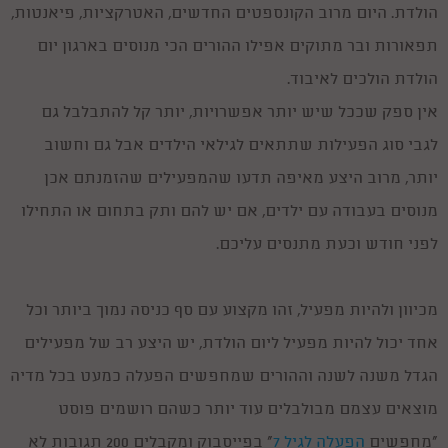
הולדת. היום מרוב הקונספטים החדשים, האטרקציות, פיאנטות,
תפאורות ובר מתוקים אפילו ההורים הכי מנוסים בארגון יום
הולדת הולכים לאיבוד.
אין ספק שככל שיש יותר אפשרויות, יותר קל להתבלבל גם
לגבי סוג הפעילות שתתאים לגילאי הילדים אבל גם וחשוב
יותר, מרוב היצע מאיפה תדעו שהמפעילים שהזמנתם אכן
מנוסים בעבודה עם ילדים, אם יש להם ותק בתחום או התחילו
לפני חודש וכעת מתנסים עליכם.
מכיוון ולהיות מפעיל, זהו מקצוע עם סף כניסה נמוך ביותר וכל
אחד יכול להיות מפעיל ליום הולדת, יש היצע רב של מפעילים
הגדל משנה לשנה וההורים שמחפשים הפעלה כמעט בכל מדיה
מוצאים עצמם מבולבלים עוד יותר כשהם רושמים פוסט
"מחפשים
הפעלה לגיל 7
" בפייסבוק ומקבלים 200 תגובות לא