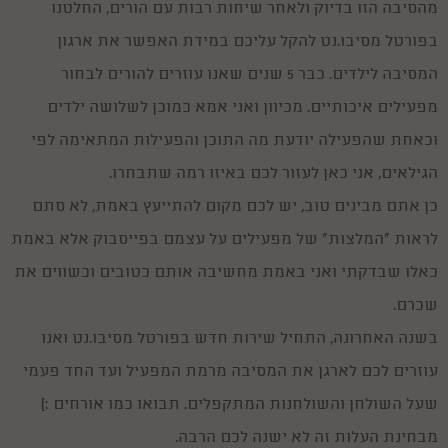
מהסיבה הזו בדיוק ולאחר שיחות רבות עם הורים, החלטנו
בפורטל מסיבו.נט להקל עליכם במידת האפשר את ארגון
המסיבה לילדים. כבר 5 שנים שאנו עוזרים להורים לבחור
מפעילים איכותיים. מכיוון ואני אמא כמוכן לשלושה ילדים
וכאחת שהפעילה יודעת מה התוכן והפעילות המתאימה לפי
ימי הולדת לבנים בגילאי 8-10
הגילאים, אני כאן לעזור לכם באיזו רמה שתבחרו.
25/12/2016
ובחירת הפעלות לימי הולדת זהו אינו עניין של מה בכך. מלבד מקצועיותם של
כן אתם מבינים טוב, יש לכם מקום להתייעץ באמת, לא סתם
המפעילים יש לוודא כי ההפעלה מתאימה לגילאים של הילדים כמו כפפה. איך
עושים זאת? בשביל זה אנחנו כאן!
לראות "המלצות" של מפעילים על עצמם בפייסבוק אלא באמת
למה לבחור בקוסם ליום הולדת?
11/12/2015
כאלו שבדקתי ואני באמת מחשיבה אותם כטובים וכשווים את
ומאז ומתמיד גם אנחנו המבוגרים ובעיקר הילדים נמשכים לעולם הקסמים. זהו
עולם רווי בפטנזיה ומיסתורין ובעוד שניתן להתווכח האם באמת יש קסמים
שכרם.
בעולם או לא, כולנו מתפעלים גם לנוכחתו של קסם הקלפים הפשוט ביותר...
ליצן או ליצנית ליום הולדת
בשנה האחרונה, התחיל שירות חדש בפורטל מסיבו.נט ואנו
17/07/2015
ולמה לבחור ליצן או ליצנית ליום הולדת? כי יהיה כייף לא רגיל ! הנה כמה טיפים
עוזרים לכם לארגן את המסיבה מרמת המפעיל ועד החד פעמי
בבחירת ליצן או ליצנית ליום הולדת לילדיכם .
שעל השולחן והשולחנות המתקפלים. תבואו כמו אורחים :)
ששש... מקליטים! נכנסים לאולפן להקלטת שיר בת מצווה
11/12/2016
מבחינת העלות זה לא ישנה לכם הרבה.
ובשנים האחרונות יותר ויותר אנשים אשר מפיקים בת מצווה בוחרים באפשרות