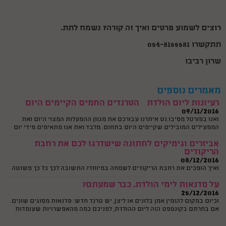
מרגשת ומעניינת של הקלטת שיר במיוחד לכבוד האירוע. את השיר יכולים
להקליט בני המשפחה או החברים של הנערה או שיכול להיות זה זמר מקצועי.
על סוגי יום הולדת ספורט, כבר שמעתם?
רוצים לשמוע פרטים ואיך זה קורה? נשמח לתת.
05/10/2016
וכיום ימי הולדת זה כבר לא ליצן או קוסם, הילדים של היום לא מסתפקים
תתקשרו 054-8155581
בהפעלה מסוג זה.
שרון רביבו
יום הולדת מדעי לילדים
30/05/2015
ויום הולדת מדעי הוא לא עוד יום הולדת שגרתי, אלא חוויה עוצמתית וייחודית
המשלבת העשרה, הפעלה, ועניין אצל הילדים. הנה כמה רעיונות וקצת מידע על
מאמרים נוספים
סוגי ימי הולדת מדעיים..
רעיונות ליום הולדת – הטרנדים החמים הקיימים היום
09/11/2016
ואנו בפורטל מסיבו.נט איתרנו עבורכם את מגוון ההפעלות המצוי היום ואת
המפעילים המובילים שקיימים היום בתחום. מלבד זאת אנו מתאימים מידי יום
להורים היוצרים עימנו קשר את המפעילים הטובים ביותר עבורם.
אביזרים וגימיקים לחתונה שישדרגו לכם את רחבת
הריקודים
08/12/2016
ואיך הופכים את רחבת הריקודים לשמחה במיוחד? התשובה לכך כל כך פשוטה
שנדמה שתמיד הייתה שם. הכוונה היא כמובן לאותם גימיקים לחתונה, קטנים
על סדנאות לימי הולדת, כבר שמעתם?
וגדולים כאחד, שבלעדיהם האווירה אינה שלמה.
25/12/2016
וכיום במקום להזמין אמן בלונים או ליצן, יש טרנד חדש: סדנאות מסוגים שונים.
אם בחרתם בקונספט הזה ליום ההולדת, לפניכם כמה מהאפשרויות שעומדות
לרשותכם וכמה טיפים מועילים.
איך לחגוג לילדים תאומים - ביחד או בנפרד?