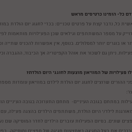
דם כל- הזמינו כרטיסים מראש
וייק על מספר המשתתפים וגילאים שכן הפעילויות מותאמות לפי 
תר או בוגרים יותר למסלולים. בנוסף, אין אפשרות להכניס שתייה ו
עילות. ניתן גם לשכור את אוהל הקפיטריה אך הכיבוד, ההגברה וכל
לו פעילויות של המוזיאון מוצעות לחוגגי היום הולדת?
ני ההורים שרוצים לחגוג יום הולדת לילדם במוזיאון עומדות מספר 
ר:
ילות במתחם בגובה העיניים- מתחם התערוכה בגובה העיניים הו
אורגנת לילד/י היום הולדת, משתתפים הילדים בהצגה פעילה, עם ח
צים שונים. בסיום הפעילות עוברים הילדים לחדר המוסיקה שם נע