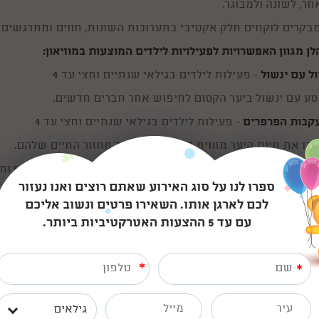
חר, לשונה ולמבוגר.
בקרים לוקחים חלק אקטיבי בתערוכות השונות, חווים ומתרגשים ו
לן מגוון האפשרויות לפעילויות לילדים המוצעות במוזיאון:
ול עם ינשול
- פעילות לילדים בגילאי שנתיים וחצי עד 4
ע עם ינשול ביער הקסום לחיפוש אחר חברים חדשים.
קבות הפרפרים
- פעילות לילדים בגילאי שנתיים וחצי עד 4
ירו את חיות היער מזווית קצת שונה - דרך מחזור החיים שלהם.
יטלס
- מסע הקסם המסתורי - פעילות למשפחות וילדים מגיל 5 ומעלה
ספרו לנו על סוג האירוע שאתם רוצים ואנו נעזור
פורה של להקת הביטלס וכוחה של המוזיקה והשפעתה התרבותית ומג
לכם לארגן אותו. השאירו פרטים ונשוב אליכם
ידאו גלריית אמנות חיפושיות, ועוד.
עם עד 5 ההצעות האטרקטיביות ביותר.
פה מיש
- פעילות לילדים בגילאי 2.5 עד 5
גה פעילה בה תחילה הילדים צופים בהצגה ולאחר מכן הם משתתפ
*
*
סע לתיקון ממלכת הזמן - פעילות לילדים בגילאי 4 עד 6
גילאים
לדים מכירים את מושג הזמן ומתמודדים עם סוגיות של גדילה ושינ