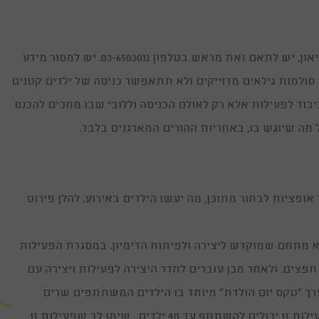
ראשית כל, נדבר קצת על פרטים טכניים: בכדי לחגוג יום הולדת במוזיאון, יש לתאם זאת מראש בטלפון 03-6503011. יש למסור מידע
סולמות גילאים מדוייקים ולא תתאפשר כניסה של ילדים קטנים
כיבוד לפעילות אלא רק לאולם הכניסה וללובי שבו מחכים להכנס
 מה שיוגש בו, באחריות ההורים המארגנים בלבד.
אופציות לבחור מתוכן, מה יעשו הילדים באירוע. להלן פירוט
א מתחם שמוקדש ליצירה ולפיתוח הדימיון. במסגרת הפעילות
פצים, ולאחר מכן עוברים לחדר היצירה לפעילות ויצירה עם
רך "טקס יום הולדת" מיוחד בו הילדים המשתתפים שרים
ומברכים את בעל החגיגה באמצעות חגיגה של חפצים ומוסיקה. בפעילות זו יכולים להשתתף עד 40 ילדים. שימו לב שפעילות זו