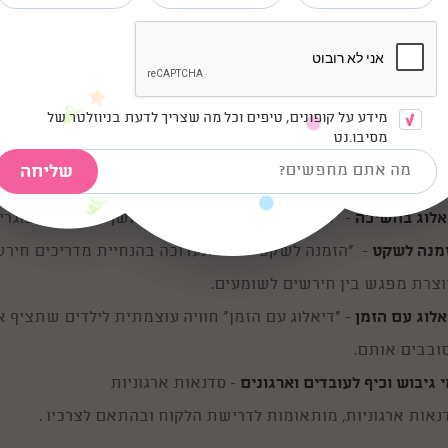
ער הקסום
- פעילות לילדים בגילאי 6 עד 8
יער הקסום" הינו מסע עם שדון אשר מעולל תעלולים ביער הקסום
תנהגות של השדון.
מידע על קופונים, טיפים וכל מה שצריך לדעת בניוזלטר של
מסיבו.נט
ייזרים
- פעילות לילדים בגילאי 8 עד 12
הלך פעילות "החייזרים" ילדים מגיעים אל ספינת חייזרים, לומדים
אלוג בחשיכה
- "דיאלוג בחשיכה" הוא סיור בחושך מוחלט למבוגרים וילדים מעל גיל 9 בלבד המודר
מנה לשקט
- "הזמנה לשקט" הינה תערוכה בהנחיית מדריכים חירשי
וצרת מפגש בין חירשים לשומעים.
אלוג עם הזמן
- "דיאלוג עם הזמן" חוויה עוצמתית לילדים שתציף
ובבים אותם.
י גיבוש וכיף לעובדים וארגונים
- סדנאות ארגוניות
נאות ארגוניות, מותאומות לדרישת הלקוח ובהתאם לצרכיו .