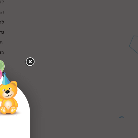
לא
המ
לה
טי
מס
בע
הכ
הב
סי
וו
אי
הצ
המ
הי