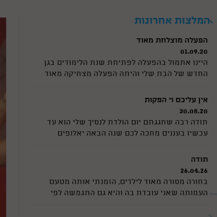
עמיחי היקר היה מקסים, מהמם ושמח ומיוחד! תודה
רבה על הפעלה מדהימה שהחזיקה 30 ילדים ומעלה
המלצות אחרונות
למשך הפעלה מלאה מדהים מדהים תודה רבה מכל
הלב
הפעלה מוצלחת מאוד
01.09.20
היינו אתמול בהפעלה לפתיחת שנת הלימודים בגן
החדש של הבת שלי והיתה הפעלה מצחיקה מאוד
והילדים לא הפסיקו לצחוק. היה ממש תענוג לראות
אותם כך. ורדינון דאג לשתף את כולם ולתת תשומת
אין עליכם וי הפקות
לכל ילד. כל הכבוד
30.08.20
תודה רבה שחגגתם יום הולדת לנסיך שלי הוא עד
עכשיו בעננים מחכה לכם שנה הבאה יאלופים
תודה
26.04.26
בחורה מסורה מאוד לילדים, הזמנתי אותה מטעם
העמותה שאני עובדת בה והיא גם התגמשה לפי
הרצונות שלנו, גם בהפעלה עצמה היה כיף לראות את
הרגישות לכל ילד וילד. והיו אצלנו קרוב לחמישים ילד!