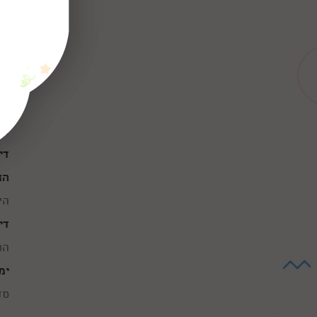
הי
"ה
לה
הח
במ
די
הז
הי
די
הס
ימ
סד