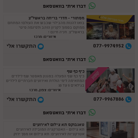
דברו איתי בוואטסאפ
מסתורי - חדרי בריחה בראשל”צ
בואו להנות מהבילוי שכבש את העולם! המתחם
ממוקם בסמוך לקניון הזהב ולסינמה סיטי
בראשל"צ. חניה חינם !
איזורים: מרכז
077-9974952
התקשרו אלי
דברו איתי בוואטסאפ
כיף כף שף
קופון
כיף כף שף הפעלה בסגנון מאסטר שף לילדים
המתאימה לימי הולדת ואירועים חברתיים לילדים
בגילאים 5 עד 10
איזורים: צפון, מרכז
077-9967886
התקשרו אלי
דברו איתי בוואטסאפ
טאגבוקס תא צילום לאירועים
תא צילום - האטרקציה המובילה לאירועים
אטרקציות לאירועים: תא צילום או מסך ירוק