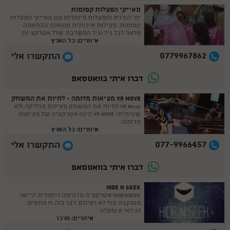
מאייקי הפעלות קסומות
ימי הולדת והפעלות מיוחדות עם מאייקי הפעלות
קסומות. פעילות איכותית ומגוונת בהתאמה
מלאה לכל גיל וגיל המשלבת שלל אטרקציות
איזורים: כל הארץ
שעושות המון שמח.
0779967862
התקשרו אלי
דברו איתי בוואטסאפ
VR MOVE מציאות מדומה - לחיות את המשחק
VR Move לחיות את המשחק פעילות מדליקה ולא
שגרתית! VR MOVE הינה אטרקציה של מציאות
מדומה!
איזורים: כל הארץ
077-9966457
התקשרו אלי
דברו איתי בוואטסאפ
HIDE N SEEK
HIDENSEEK אטרקציה מדהימה וייחודית היישר
מוסקבה עוד לא ראיתם דבר כזה !!! מתאים
לגילאי 8 ומעלה
איזורים: מרכז