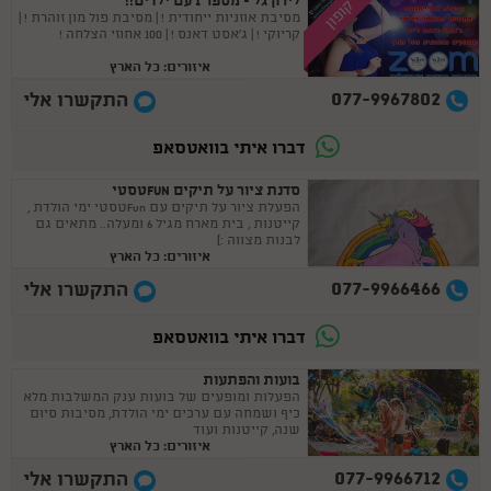
לירון גל - מספר 1 עם ילדים!!
קופון
מסיבת אוזניות ייחודית ! | מסיבת פול מון זוהרת ! |
קריוקי ! | ג'אסט דאנס ! | 100 אחוזי הצלחה !
איזורים: כל הארץ
077-9967802
התקשרו אלי
דברו איתי בוואטסאפ
סדנת ציור על תיקים FUNטסטי
הפעלת ציור על תיקים עם Funטסטי ימי הולדת ,
קייטנות , בית מארח מגיל 6 ומעלה.. מתאים גם
לבנות מצווה :)
איזורים: כל הארץ
077-9966466
התקשרו אלי
דברו איתי בוואטסאפ
בועות והפתעות
הפעלות ומופעים של בועות ענק המשלבות מלא
כיף ושמחה עם ערכים ימי הולדת, מסיבות סיום
שנה, קייטנות ועוד
איזורים: כל הארץ
077-9966712
התקשרו אלי