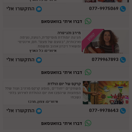
077-9975069
התקשרו אלי
דברו איתי בוואטסאפ
מירב והגיטרה
קופון
חגיגת יומולדת מוסיקלית, רגועה, נעימה
ואיכותית, "בטעם של פעם". חם, אינטימי
ומשאיר זיכרון אהוב ומשמח.
איזורים: כל הארץ
0779967893
התקשרו אלי
דברו איתי בוואטסאפ
קרקס של יום הולדת
משחקיים ייחודיים , מופע קרקס מרהיב ועוד שלל
הפתעות שיהפכו את יום ההולדת לאירוע בלתי
נשכח!
איזורים: צפון, מרכז
077-9978643
התקשרו אלי
דברו איתי בוואטסאפ