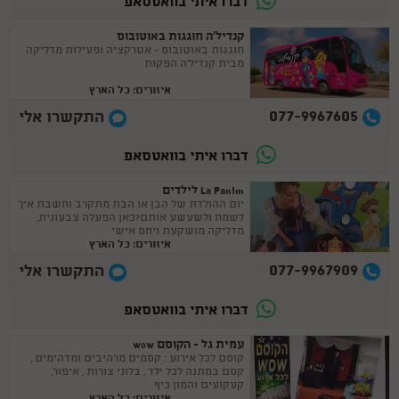
דברו איתי בוואטסאפ
קנדיל'ה חוגגות באוטובוס
חוגגות באוטובוס - אטרקציה ופעילות מדליקה
מבית קנדיל'ה הפקות
איזורים: כל הארץ
077-9967605
התקשרו אלי
דברו איתי בוואטסאפ
La Panim לילדים
יום ההולדת של הבן או הבת מתקרב וחשבת איך
לשמח ולשעשע אותם?כאן הפעלה צבעונית,
מדליקה מושקעת ויחס אישי
איזורים: כל הארץ
077-9967909
התקשרו אלי
דברו איתי בוואטסאפ
עמית גל - הקוסם wow
קוסם לכל אירוע : קסמים מרהיבים ומדהימים ,
קסם במתנה לכל ילד , בלוני צורות , איפור,
קעקועים והמון כיף
איזורים: כל הארץ