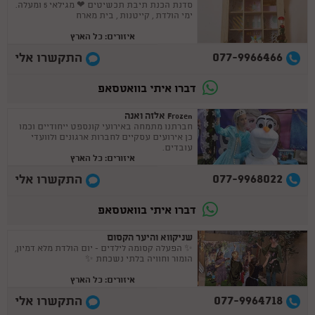
סדנת הכנת תיבת תכשיטים ❤ מגילאי 5 ומעלה.
ימי הולדת , קייטנות , בית מארח
איזורים: כל הארץ
077-9966466
התקשרו אלי
דברו איתי בוואטסאפ
Frozen אלזה ואנה
חברתנו מתמחה באירועי קונספט ייחודיים וכמו
כן אירועים עסקיים לחברות ארגונים ולוועדי
עובדים.
איזורים: כל הארץ
077-9968022
התקשרו אלי
דברו איתי בוואטסאפ
שניקווא והיער הקסום
✨ הפעלה קסומה לילדים - יום הולדת מלא דמיון,
הומור וחוויה בלתי נשכחת ✨
איזורים: כל הארץ
077-9964718
התקשרו אלי