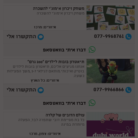
משחק זיכרון אימוג'י להשכרה
משחק זיכרון אימוג'י להשכרה
איזורים: מרכז
077-9968761
התקשרו אלי
דברו איתי בוואטסאפ
תיאטרון בובות לילדים ”100 גרם”
אנחנו מגיעים אליכם, תיאטרון בובות לילדים
בוטיק ואיכותי.מותאם לגילאי 3-7 ,משך הפעילות
כשעה.
איזורים: כל הארץ
077-9966866
התקשרו אלי
דברו איתי בוואטסאפ
עולם הדובים של קלרה
כל בת מסיימת דובי שתפרה לבד, הפעלה
מיוחדת במינה
איזורים: צפון, מרכז