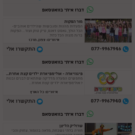
דברו איתי בוואטסאפ
מור הפקות
הפעלות מהנות ומגבשות שהילדים אוהבים-
הכל הולך, גאסט דאנס, טיק טוק ועוד... הפקות
בר/ת מצוה הכל כלול.
איזורים: צפון, מרכז
077-9967946
התקשרו אלי
דברו איתי בוואטסאפ
פיגוזיאדה - אולימפיאדת ילדים קצת אחרת...
מחפשים הפעלה מדליקה שתתאים לבנים ובנות
? אולימפיאדת ילדים קצת אחרת...
איזורים: כל הארץ
077-9967940
התקשרו אלי
דברו איתי בוואטסאפ
שרוליק הליצן
חוויה בלתי נשכחת, מלאה בהומור, צחוק והכי