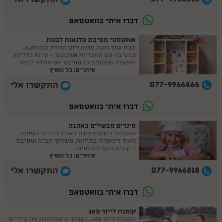
דברו איתי בוואטסאפ
FUNטסטי מסיבת סדנאות לבנות
הבת שלך רוצה סדנא ליום הולדת וגם לחגוג
במסיבה עם החברות? FUNטסטי = סדנא מדליקה
והפעלה שתהפוך כל מסיבת יום הולדת לבלתי
איזורים: כל הארץ
נשכחת !
077-9966466
התקשרו אלי
דברו איתי בוואטסאפ
סינרים מבשלים באהבה
הפעלות בישול ויצירה באוכל לילדים. הפעלה
מאוד דינאמית בתחנות, משחקי חברה ומסיבת
ריקודים מקפיצה לסיום.
איזורים: כל הארץ
077-9966818
התקשרו אלי
דברו איתי בוואטסאפ
קומנדו לייזר טאג
הפעלת לייזר טאג מקצועית שמלמדת את הילדים