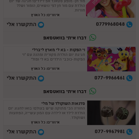
קופון
מור חן- מופע סטאנד אפ לילדים! חגיגה של יום
הולדת עם מור חן לפי נושאים, הומור ושלל
חוויות.
איזורים: כל הארץ
0779968048
התקשרו אלי
דברו איתי בוואטסאפ
וי הפקות - בא לי מארץ ליברלי
חגיגת יום הולדת מקורית ומהנה עם "וי
הפקות-כוכבי הילדים בא לי ופול"
איזורים: כל הארץ
077-9966461
התקשרו אלי
דברו איתי בוואטסאפ
סדנאות השוקולד של מלי
החוויה הכי מתוקה שיש בעולם! בואו לחגוג יום
הולדת לילד או לילדה עם המון עשייה, הפתעות
ושוקולד.
איזורים: כל הארץ
077-9967981
התקשרו אלי