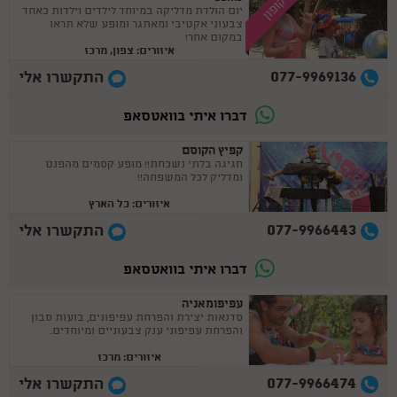
קופון
יום הולדת מדליקה במיוחד לילדים וילדות כאחד
צבעוני אקטיבי ומאתגר ומופע שלא תראו
במקום אחר!
איזורים: צפון, מרכז
077-9969136
התקשרו אלי
דברו איתי בוואטסאפ
קפיץ הקוסם
חגיגה בלתי נשכחת!! מופע קסמים מהפנט
ומדליק לכל המשפחה!!
איזורים: כל הארץ
077-9966443
התקשרו אלי
דברו איתי בוואטסאפ
עפיפומאניה
סדנאות יצירת והפרחת עפיפונים, בועות סבון
והפרחת עפיפוני ענק צבעוניים ומיוחדים.
איזורים: מרכז
077-9966474
התקשרו אלי