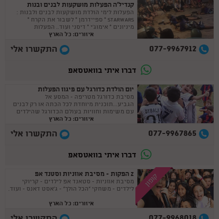
קנדיל'ה הפעלות מושקעות לבנים ובנות
הפעלות לימי הולדת מושקעות לבנים ולבנות :
STARWARS * ספיידרמן * לשבור את הקרח *
מיניונים * אימוג'י * דיסני ועוד.. הפעלות
איזורים: כל הארץ
מותאמות ליום הולדת לבנים וגם לבנות.
077-9967912
התקשרו אלי
דברו איתי בוואטסאפ
יום הולדת כדורגל עם פיגוז הפעלות
מסיבת כדורגל מטריפה - המסע אל
הגביע...תוכנית מיוחדת לכל הכתה או רק לבנים
עם משימות וחוויות בעולם הכדורגל שהילדים
איזורים: כל הארץ
לא חוו מעולם !
077-9967865
התקשרו אלי
דברו איתי בוואטסאפ
Z הפקות - מסיבת אוזניות וסטנד אפ
קופון
מסיבת אוזניות - סטאנד אפ לילדים - קריוקי
לילדים - משחקי "הכל הולך" - ג'אסט דאנס - ועוד.
איזורים: כל הארץ
077-9968018
התקשרו אלי