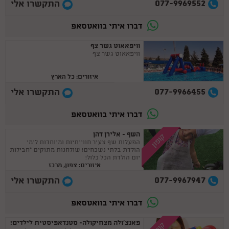
077-9969552
התקשרו אלי
דברו איתי בוואטסאפ
וויפאאוט גשר צף
וויפאאוט גשר צף
איזורים: כל הארץ
077-9966455
התקשרו אלי
דברו איתי בוואטסאפ
השף - אלירן דהן
קופון
הפעלות שף צעיר חווייתיות ומיוחדות לימי
הולדת בלתי נשכחים! שולחנות מתוקים *חבילות
יום הולדת הכל כלול!
איזורים: צפון, מרכז
077-9967947
התקשרו אלי
דברו איתי בוואטסאפ
פאנצ'ולה מצחיקולה- סטנדאפיסטית לילדים!