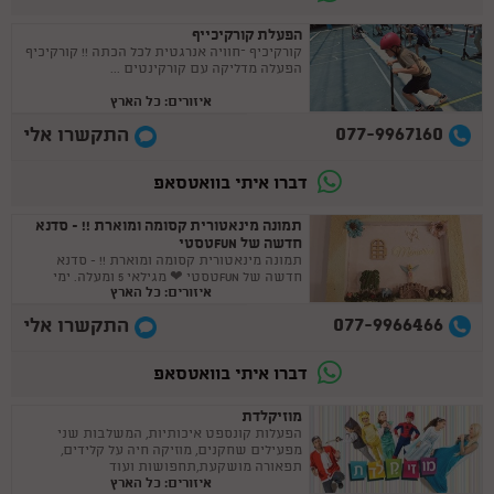
הפעלת קורקיכייף
קורקיכיף –חוויה אנרגטית לכל הכתה !! קורקיכיף
הפעלה מדליקה עם קורקינטים ...
איזורים: כל הארץ
077-9967160
התקשרו אלי
דברו איתי בוואטסאפ
תמונה מינאטורית קסומה ומוארת !! - סדנא
חדשה של FUNטסטי
תמונה מינאטורית קסומה ומוארת !! - סדנא
חדשה של FUNטסטי ❤ מגילאי 5 ומעלה. ימי
איזורים: כל הארץ
הולדת , קייטנות , בית מארח
077-9966466
התקשרו אלי
דברו איתי בוואטסאפ
מוזיקלדת
הפעלות קונספט איכותיות, המשלבות שני
מפעילים שחקנים, מוזיקה חיה על קלידים,
תפאורה מושקעת,תחפושות ועוד
איזורים: כל הארץ