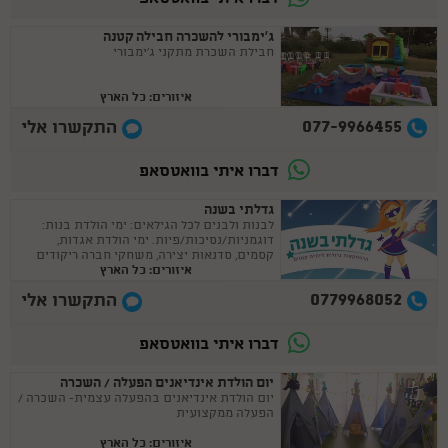
ג‘ימבורי להשכרה חבילה קטנה
חבילת השכרת מתקני ג'ימבורי
איזורים: כל הארץ
077-9966455
התקשרו אלי
דברו איתי בוואטסאפ
גדלתי בשנה
לבנות ולבנים לכל הגילאים: ימי הולדת בנות:
דוגמניות/נסיכות/פיות. ימי הולדת אגדות,
קסמים, סדנאות יצירה, משחקי חברה ריקודים
איזורים: כל הארץ
ומשימות, חיות, ועוד הפתעות :)
0779968052
התקשרו אלי
דברו איתי בוואטסאפ
יום הולדת אינדיאנים הפעלה / השכרה
יום הולדת אינדיאנים בהפעלה עצמית- השכרה /
הפעלה ממקצועית
יום הולדת 27/03
איזורים: כל הארץ