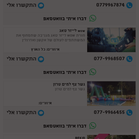
0779967874
התקשרו אלי
דברו איתי בוואטסאפ
wow לייזר טאג
חווית WOW לייזר טאג מגניבה שתסחוף את
המשתתפים לעולם של אקשן ואדרנלין
איזורים: כל הארץ
077-9968507
התקשרו אלי
דברו איתי בוואטסאפ
גשר צף למים טרזן
גשר צף למים טרזן
איזורים:
077-9966455
התקשרו אלי
דברו איתי בוואטסאפ
BEKID