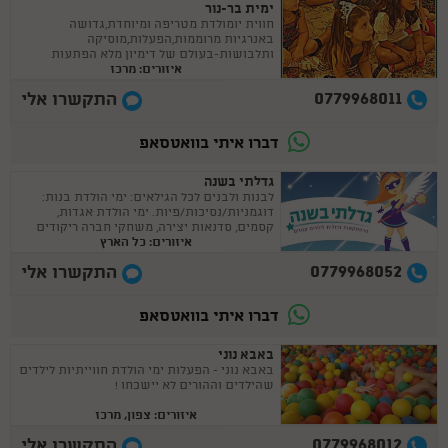
ימית בר-נור
חווית יומולדת מטריפה ומיוחדת,גדושה
באנרגיות מרוממות,הפעלות,מוסיקה
ותלבושות-בעולם של דימיון מלא הפתעות
איזורים: מרכז
0779968011
התקשרו אלי
דברו איתי בוואטסאפ
גדלתי בשנה
לבנות ולבנים לכל הגילאים: ימי הולדת בנות:
דוגמניות/נסיכות/פיות. ימי הולדת אגדות,
קסמים, סדנאות יצירה, משחקי חברה ריקודים
איזורים: כל הארץ
ומשימות, חיות, ועוד הפתעות :)
0779968052
התקשרו אלי
דברו איתי בוואטסאפ
באבא נוני
באבא נוני - הפעלות ימי הולדת חווייתיות לילדים
שהילדים וההורים לא יישכחו !
איזורים: צפון, מרכז
0779968012
התקשרו אלי