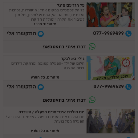
על הגל עם סיגל
כל הקונספטים במקום אחד : הישרדות, נסיכות
ואבירים, סמי הכבאי, המירוץ למליון, פול מון
לשבור את הקרח, יומולדת חד קרן
איזורים: מרכז
077-9969499
התקשרו אלי
דברו איתי בוואטסאפ
גילי בא לבקר
חלום של ילד -הפעלה קסומה ומרתקת לילדים
ברוח ההצגה
איזורים: כל הארץ
077-9969529
התקשרו אלי
דברו איתי בוואטסאפ
יום הולדת אינדיאנים הפעלה / השכרה
יום הולדת אינדיאנים בהפעלה עצמית- השכרה /
הפעלה ממקצועית
איזורים: כל הארץ