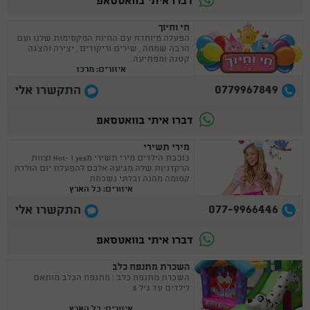
דברו איתי בוואטסאפ
חי וחיוך
הפעלה מיוחדת עם החיות המקסימות שלנו ועם
הרבה שמחה , שירים וריקודים , יצירה והצגה
קטנה ומפתיעה.
איזורים: מרכז
0779967849
התקשרו אלי
דברו איתי בוואטסאפ
מירי תשירי
כוכבת הילדים מירי תשירי מyes ו -Hot וצוות
הרקדניות שלה מגיעה אלכם להפעלת יום הולדת
קסומה מהנה ובלתי נשכחת
איזורים: כל הארץ
077-9966446
התקשרו אלי
דברו איתי בוואטסאפ
השכרת מתנפח כלב
השכרת מתנפח כלב : מתנפח הכלב מותאם
לילדים עד גיל 8.
איזורים: כל הארץ