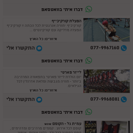
דברו איתי בוואטסאפ
הפעלת קורקיכייף
קורקיכיף –חוויה אנרגטית לכל הכתה !! קורקיכיף
הפעלה מדליקה עם קורקינטים ...
איזורים: כל הארץ
077-9967160
התקשרו אלי
דברו איתי בוואטסאפ
לייזר פארטי
יום הולדת לייזר פארטי בתפאורה המרהיבה
ביותר - חוויה מגבשת ומלאת אדרנלין לכל
הגילאים.
איזורים: כל הארץ
077-9968081
התקשרו אלי
דברו איתי בוואטסאפ
עמית גל - הקוסם wow
קוסם לכל אירוע : קסמים מרהיבים ומדהימים ,