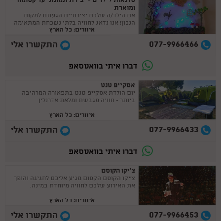
סדנאות לילדים - יצירת תמונת יער קסומה
ומוארת
אם הילד/ה שלכם יצירתיים הגעתם למקום
הנכון! אנו נדאג לחוויה בלתי נשכחת המתאימה
איזורים: כל הארץ
לכל אירוע.
077-9966466
התקשרו אלי
דברו איתי בוואטסאפ
אסקייפ טנט
יום הולדת אסקייפ טנט בתפאורה המרהיבה
ביותר - חוויה מגבשת ומלאת אדרנלין
איזורים: כל הארץ
077-9966433
התקשרו אלי
דברו איתי בוואטסאפ
צ'יקו הקוסם
צ'יקו הקוסם הקסום מגיע אליכם לחגיגה והופך
את האירוע שלכם לחוויה מיוחדת במינה.
איזורים: כל הארץ
077-9966453
התקשרו אלי