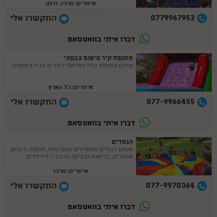
איזורים: מרכז, דרום
0779967952
התקשרו אלי
דברו איתי בוואטסאפ
מתנפח קיר טיפוס צבעוני
​מתקן מתנפח גדול המיועד לילדים מגיל 5 ומעלה
איזורים: כל הארץ
077-9966455
התקשרו אלי
דברו איתי בוואטסאפ
הגמדים
אנחנו דוגלים ומאמינים באנרגיות, תנועה, גיבוש,
אתגרים, בריאות ובעיקר הרבה כיף לילדים
איזורים: מרכז
077-9970364
התקשרו אלי
דברו איתי בוואטסאפ