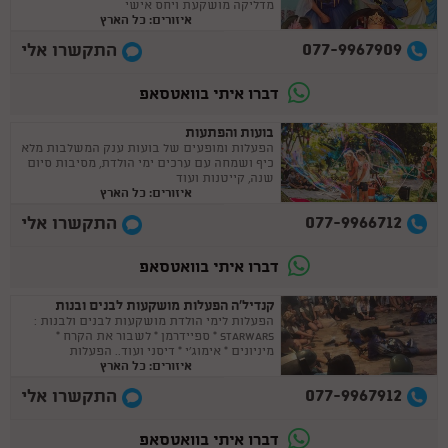
מדליקה מושקעת ויחס אישי
איזורים: כל הארץ
077-9967909
התקשרו אלי
דברו איתי בוואטסאפ
בועות והפתעות
הפעלות ומופעים של בועות ענק המשלבות מלא
כיף ושמחה עם ערכים ימי הולדת, מסיבות סיום
שנה, קייטנות ועוד
איזורים: כל הארץ
077-9966712
התקשרו אלי
דברו איתי בוואטסאפ
קנדיל'ה הפעלות מושקעות לבנים ובנות
הפעלות לימי הולדת מושקעות לבנים ולבנות :
STARWARS * ספיידרמן * לשבור את הקרח *
מיניונים * אימוג'י * דיסני ועוד.. הפעלות
איזורים: כל הארץ
מותאמות ליום הולדת לבנים וגם לבנות.
077-9967912
התקשרו אלי
דברו איתי בוואטסאפ