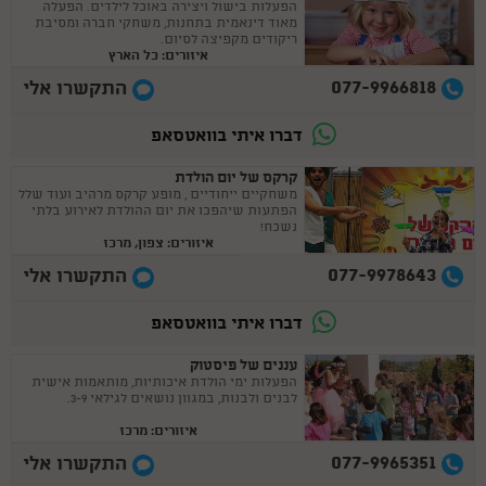
הפעלות בישול ויצירה באוכל לילדים. הפעלה
מאוד דינאמית בתחנות, משחקי חברה ומסיבת
ריקודים מקפיצה לסיום.
איזורים: כל הארץ
077-9966818
התקשרו אלי
דברו איתי בוואטסאפ
קרקס של יום הולדת
משחקיים ייחודיים , מופע קרקס מרהיב ועוד שלל
הפתעות שיהפכו את יום ההולדת לאירוע בלתי
נשכח!
איזורים: צפון, מרכז
077-9978643
התקשרו אלי
דברו איתי בוואטסאפ
עננים של פיסטוק
הפעלות ימי הולדת איכותיות, מותאמות אישית
לבנים ולבנות, במגוון נושאים לגילאי 3-9.
איזורים: מרכז
077-9965351
התקשרו אלי