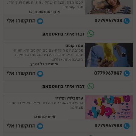
קסמי מדע , הצגות שחקן , חוגי תנועה לגיל הרך ,
חוגי קסמים .
איזורים: צפון, מרכז
0779967938
התקשרו אלי
דברו איתי בוואטסאפ
סם הקוסם
מסיבת יום הולדת עם סם הקוסם היא חוויה
מהנה וכייפית לכל הילדים והמסיבה הופכת
לחגיגה אחת גדולה.
איזורים: כל הארץ
0779967847
התקשרו אלי
דברו איתי בוואטסאפ
טרמבלולו ופלולו
הפעלה מלאה ליום הולדת נפלא - ואפילו המחיר
מצחיק!!
איזורים: מרכז
0779967988
התקשרו אלי