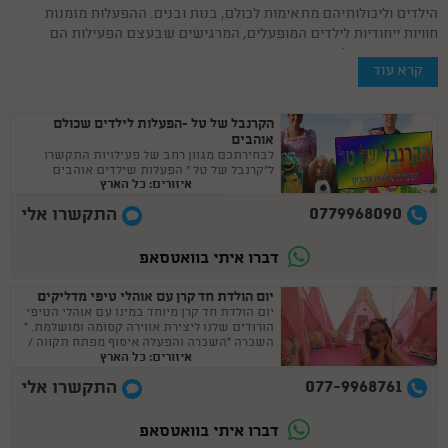
הילדים וליכולותיהם מתאימות לכולם, בנות ובנים. ההפעלות מזמנות
חוויות ייחודיות לילדים המופעלים, המרגישים שבעצם הפעילות הם
משתתפים פעילים בחוויה.
קרא עוד
הקרנבל של טל -הפעלות לילדים שכולם
אוהבים
לבחירתכם מגוון רחב של פעילויות התקשרו
ל"קרנבל של טל " הפעלות שילדים אוהבים
איזורים: כל הארץ
0779968090
התקשרו אלי
דברו איתי בוואטסאפ
יום הולדת חד קרן עם אוהלי טיפי מדליקים
יום הולדת חד קרן מיוחד במינו עם אוהלי הטיפי
הורודים שלנו ליצירת אווירה קסומה ומושלמת. *
השכרה *השכרה והפעלה איסוף מפתח תקווה /
איזורים: כל הארץ
בני ברק
077-9968761
התקשרו אלי
דברו איתי בוואטסאפ