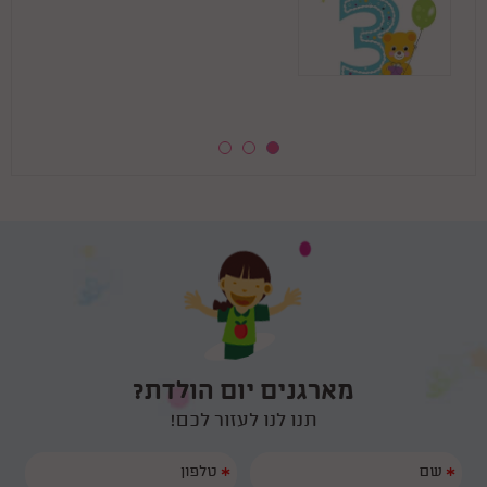
לחגוג עם החברים . בהחלט יציאה מהשיגרה לתקופה הזאת קיבלתי רק
קוסם מושלם לגיל 6 19/05
מחמאות על היום הולדת. אשלח לך סרטונים יותר מאוחר שאתפנה
קיבלתי המלצה חמה עליכם הכל היה מ-ו-ש-ל-ם! הילדים מאוד נהנו והיו
מרותקים שעתיים שלמות. פוף הקוסם היה מצחיק, סוחף ומאוד מקצועי.
המלצה רותחת על יומולדת 16/05
תודה רבה לכם על כל הדגשים והעזרה בארגון יום ההולדת. אנחנו נמליץ
עליכם בחום ובאהבה.
ראינו ביוטיוב את הקסמים של פוף, ראינו שזה לא סתם מופע קסמים שזה
גם מצחיק וגם יש את הקסם של הריחוף שהילדים ממש היו בשוק ממנו
😄 זה לא היה מה שהם רגילים אליו... היה פשוט מושלם! ממליצה בחום
למי שמחפש קוסם ליום הולדת לגיל 7 ! אלופים לגמרי
מארגנים יום הולדת?
תנו לנו לעזור לכם!
*
*