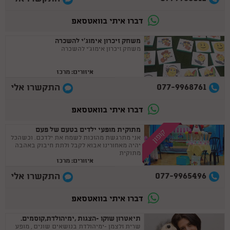
דברו איתי בוואטסאפ
משחק זיכרון אימוג'י להשכרה
משחק זיכרון אימוג'י להשכרה
איזורים: מרכז
077-9968761
התקשרו אלי
דברו איתי בוואטסאפ
מתוקית מופעי ילדים בטעם של פעם
קופון
אני מתרגשת מהזכות לשמח את ילדכם. וכשהכל
יהיה מאחורינו אבוא לקבל ולתת חיבוק באהבה
מתוקית
איזורים: מרכז
077-9965496
התקשרו אלי
דברו איתי בוואטסאפ
תיאטרון שוקו -הצגות ,ימיהולדת,קוסמים.
שרית זלצמן -ימיהולדת בנושאים שונים , מופע