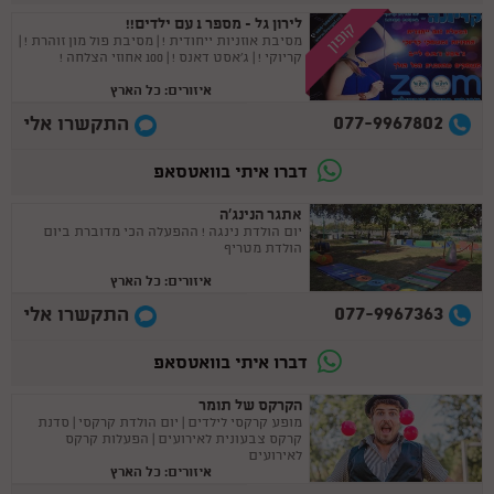
לירון גל - מספר 1 עם ילדים!!
קופון
מסיבת אוזניות ייחודית ! | מסיבת פול מון זוהרת ! |
קריוקי ! | ג'אסט דאנס ! | 100 אחוזי הצלחה !
איזורים: כל הארץ
077-9967802
התקשרו אלי
דברו איתי בוואטסאפ
אתגר הנינג'ה
יום הולדת נינגה ! ההפעלה הכי מדוברת ביום
הולדת מטריף
איזורים: כל הארץ
077-9967363
התקשרו אלי
דברו איתי בוואטסאפ
הקרקס של תומר
מופע קרקסי לילדים | יום הולדת קרקסי | סדנת
קרקס צבעונית לאירועים | הפעלות קרקס
לאירועים
איזורים: כל הארץ