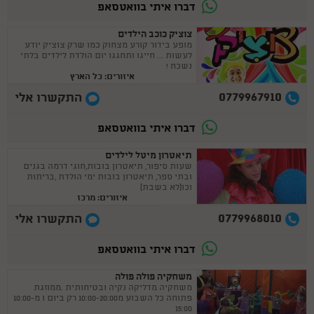
דברו איתי בוואטסאפ
צוציק כוכב הילדים
מופע בידור קורע מצחוק כמו שרק צוציק יודע
לעשות ... חייגו ותחגגו יום הולדת לילדים בלתי
נשכח !
איזורים: כל הארץ
0779967910
התקשרו אלי
דברו איתי בוואטסאפ
תיאטרון מיטל לילדים
שעות סיפור, תיאטרון בובות,חוגי דרמה בגנים
ובתי ספר, תיאטרון בובות ימי הולדת ,בריתות
וכו(לא בשבת)
איזורים: מרכז
0779968010
התקשרו אלי
דברו איתי בוואטסאפ
משחקיה פולה פולה
משחקיה מדליקה נקיה ובטיחותית .ממוזגת
פתוחה כל השבוע מ10:00-20:00 רק ביום ו מ10:00-
15:00