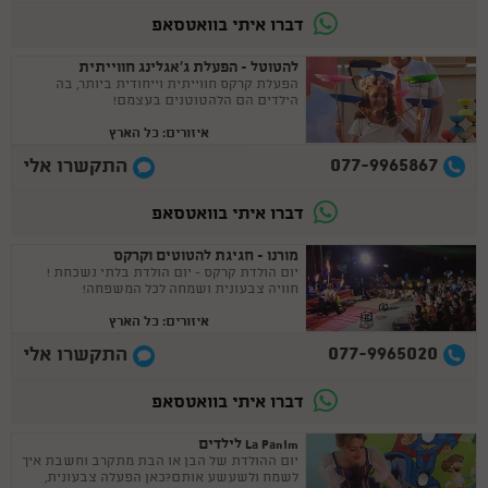
דברו איתי בוואטסאפ
להטוטל - הפעלת ג'אגלינג חווייתית
הפעלת קרקס חווייתית וייחודית ביותר, בה
הילדים הם הלהטוטנים בעצמם!
איזורים: כל הארץ
077-9965867
התקשרו אלי
דברו איתי בוואטסאפ
מורנו - חגיגת להטוטים וקרקס
יום הולדת קרקס - יום הולדת בלתי נשכחת !
חוויה צבעונית ושמחה לכל המשפחה!
איזורים: כל הארץ
077-9965020
התקשרו אלי
דברו איתי בוואטסאפ
La Panim לילדים
יום ההולדת של הבן או הבת מתקרב וחשבת איך
לשמח ולשעשע אותם?כאן הפעלה צבעונית,