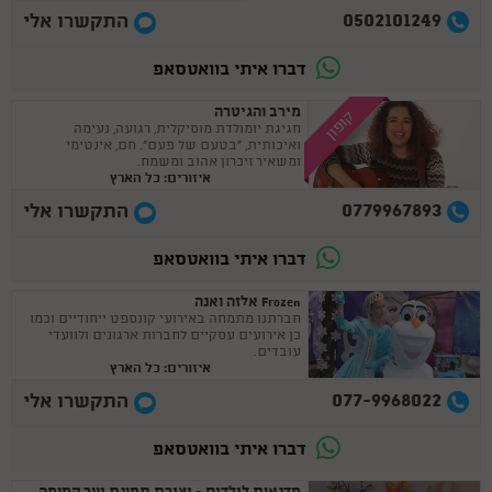
0502101249
התקשרו אלי
דברו איתי בוואטסאפ
מירב והגיטרה
קופון
חגיגת יומולדת מוסיקלית, רגועה, נעימה
ואיכותית, "בטעם של פעם". חם, אינטימי
ומשאיר זיכרון אהוב ומשמח.
איזורים: כל הארץ
0779967893
התקשרו אלי
דברו איתי בוואטסאפ
Frozen אלזה ואנה
חברתנו מתמחה באירועי קונספט ייחודיים וכמו
כן אירועים עסקיים לחברות ארגונים ולוועדי
עובדים.
איזורים: כל הארץ
077-9968022
התקשרו אלי
דברו איתי בוואטסאפ