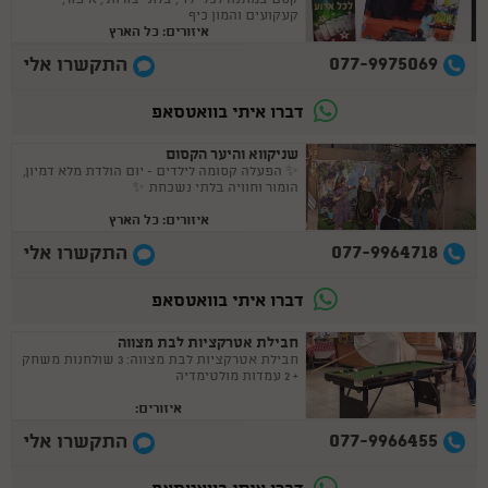
קסם במתנה לכל ילד , בלוני צורות , איפור,
קעקועים והמון כיף
איזורים: כל הארץ
077-9975069
התקשרו אלי
דברו איתי בוואטסאפ
שניקווא והיער הקסום
✨ הפעלה קסומה לילדים - יום הולדת מלא דמיון,
הומור וחוויה בלתי נשכחת ✨
איזורים: כל הארץ
077-9964718
התקשרו אלי
דברו איתי בוואטסאפ
חבילת אטרקציות לבת מצווה
חבילת אטרקציות לבת מצווה: 3 שולחנות משחק
+ 2 עמדות מולטימדיה
איזורים:
077-9966455
התקשרו אלי