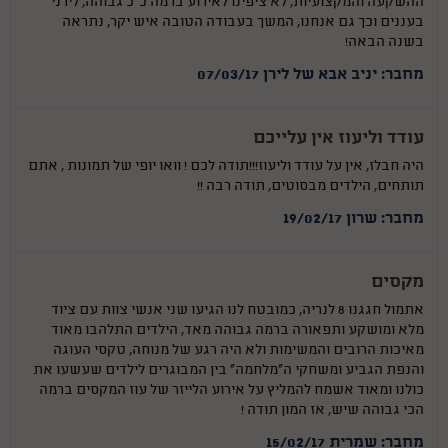
ההשקעה והמקצועיות, לא ציפינו לאירוע ברמה כ"כ גבוהה, לירני
בעננים וכך גם אנחנו, המשך בעבודה הטובה איש יקר, נתראה
בשנה הבאה!
מחבר: יניב אבא של לירן 07/03/17
עודד וליעוז אין עלייכם
היה חבלז, אין על עודד וליעוז!!!תודה לכם ! וואו יופי של תמונות , אתם
תותחים, הילדים מבסוטים, תודה רבה !!
מחבר: שרון 19/02/17
מקסים
אתמול חגגנו 8 לנריה, כמובטח לנו הגיעו שני אנשי צוות עם ציוד
מלא ומושקע ותפאורה ברמה גבוהה מאד, הילדים התלהבו מאוד
מאיכות הרובים והמשימות ולא היה רגע של מנוחה, טקסי העוגה
והנפת הגביע ומשחקי ה"מלחמה" בין המבוגרים לילדים שעשעו את
כולנו ומאוד אשמח להמליץ על אירוע הלייזר של עוז המקסים ברמה
הכי גבוהה שיש, אז המון תודה !
מחבר: שמרית 15/02/17