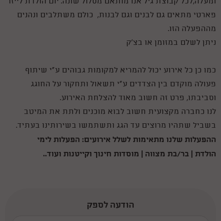
ומעלה,לכל קבוצת גיל אנו מותאם מסלול שונה. יום הולדת לייזר
פארטי מתאים גם לבנים וגם לבנות, כולם משתלבים ונהנים
מההפעלה הזו.
ניתן לשלם במזומן או בצ'ק
כמו כן כל אירוע יכול להמריא למקומות גבוהים ע"י שיתוף
פעולה מוקדם בין הצדדים ע"י תשאול ותחקור על החוגג
וסביבתו, פרט זה חשוב מאוד להצלחת האירוע.
לנו כחברה מקצועית חשוב לבוא מוכנים ולתת את המיטב
בשביל שתהיו מרוצים עד הגג ותשתמשו בשירותינו בעתיד.
ההפעלות שלנו מתאימות לשלל אירועים:
הפעלות לימי
הולדת
|
בר/בת מצווה | מוסדות חינוך וקייטנות ועוד..
הודעה לספק