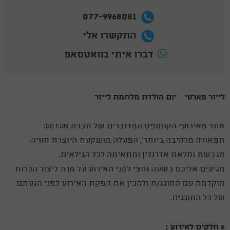
077-9968081
התקשרו אלי
דברו איתי בוואטסאפ
לייזר פארטי – יום הולדת מלחמת לייזר
אחד מאירועי הקונספט המדוברים של חברת GO FUN:
תפאורה מרהיבה ביותר', הפעלה מושקעת היוצרת חוויה
מגבשת ומלאת אדרנלין ומתאימה לכל הגילאים.
מגיעים אליכם כשעה וחצי לפני האירוע על מנת ליצור הכרות
מוקדמת עם החוגג/ת ולהכין את הפקת האירוע לפני הגעתם
של כל החוגגים.
5 חלקים לאירוע :