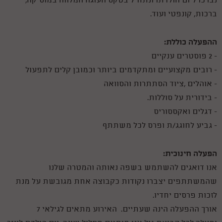
נברכו ליום הולדתו ונתחיל בטקס העוגה המלווה במוסיקה,
ברכות, קונפטי ועוד.
ההפעלה כוללת:
- 2 פוסטרים ענקיים
- רובים מקצועיים ומתקדמים ביותר וכמובן קלים לתפעול
- אוהלים ,ציוד הסתתרות והסוואה
- בידורית על סוללות.
- דגלים ואקססוריס
- גביע לחוגג/ת ופרס לכל משתתף
הפעלה חינוכית:
אנו דואגים להשתמש בשפה נאותה והמטרה שלנו
שהמשתתפים יצברו נקודות כקבוצה אחת מגובשת על מנת
לזכות פרסים יחדיו.
אורך ההפעלה הינה שעתיים. האירוע מתאים לגילאי 7