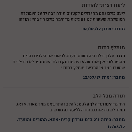
ליעוז רציתי להודות
ליעוז כולם נהנו מהגדולים לקטנים תודה רבה לך על היומולדת
המושלמת שעשית לנו ! פעילות מדהימה כולם היו בהיי ! תודה!
מחבר: שרון 06/08/17
מומלץ בחום
חגגנו 8 לבן שלנו היה פשוט תענוג לראות את הילדים נהנים
מהפעילות. אין אחד שלא היה מרותק כולם השתתפו לא היו ילדים
שישבו בצד או הפריעו. מומלץ בחום !
מחבר: ימית 12/07/17
תודה מכל הלב
היה מדהים! תודה לך פלג מכל הלב ! התרשמנו ממך מאוד. אדאג
תמיד לשבח אתכם. תודה לליעוז, נפגש שוב
מחבר: כיתה ג'2 ב"ס גורדון קרית-אתא. ההורים והוועד.
17/06/17