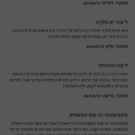
מחבר: דורית 13/04/17
ליעוז יא מלך!!
וואו איזה מלך!! תודה רבה ליעוז על הכל !! היה פשוט מדהים וברמה
גבוהה מאד חג שמח וכשר והמון המווון תודה!!
מחבר: סיון 01/04/17
ליעוז התותח
תודה רבה רבה רבה לך ליעוז על שירות מעולה ויחס מדהים:) הבאת
רמה מאד גבוהה של אירוע בדיוק כמו שהבטחת ונזמינך שוב לאירוע
מכוניות באוגוסט לקטן, היה מושלם:)
מחבר: מיקה 15/03/17
מקצוענות זה שם המשחק
מקצוענות זה שם המשחק חביבי ואתה לגמרי שיחקת אותה! אחלה
תפאורה, אווירה וקצב, עוז היקר אתה תותח אנו רוצים להודות לך על