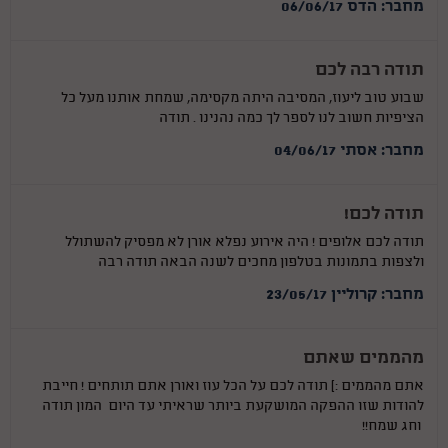
מחבר: הדס 06/06/17
תודה רבה לכם
שבוע טוב ליעוז, המסיבה היתה מקסימה, שמחת אותנו מעל כל
הציפיות חשוב לנו לספר לך כמה נהנינו . תודה
מחבר: אסתי 04/06/17
תודה לכם!
תודה לכם אלופים ! היה אירוע נפלא אורן לא מפסיק להשתולל
ולצפות בתמונות בטלפון מחכים לשנה הבאה תודה רבה
מחבר: קרוליין 23/05/17
מהממים שאתם
אתם מהממים :) תודה לכם על הכל עוז ואורן אתם תותחים ! חייבת
להודות שזו ההפקה המושקעת ביותר שראיתי עד היום המון תודה
וחג שמח!!