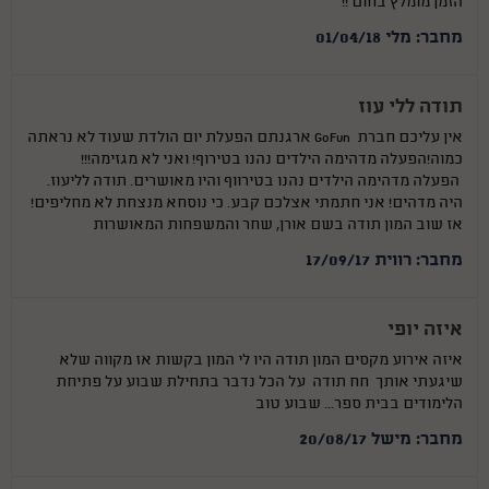
הזמן מומלץ בחום !!
מחבר: מלי 01/04/18
תודה ללי עוז
אין עליכם חברת GoFun ארגנתם הפעלת יום הולדת שעוד לא נראתה
כמוה!הפעלה מדהימה הילדים נהנו בטירוף! ואני לא מגזימה!!!
הפעלה מדהימה הילדים נהנו בטירווף והיו מאושרים. תודה לליעוז.
היה מדהים! אני חתמתי אצלכם קבע. כי נוסחא מנצחת לא מחליפים!
אז שוב המון תודה בשם אורן, שחר והמשפחות המאושרות
מחבר: רווית 17/09/17
איזה יופי
איזה אירוע מקסים המון תודה היו לי המון בקשות אז מקווה שלא
שיגעתי אותך חח תודה על הכל נדבר בתחילת שבוע על פתיחת
הלימודים בבית ספר... שבוע טוב
מחבר: מישל 20/08/17