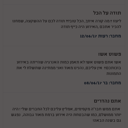
תודה על הכל
ליעוז !! מה קורה איתך, הכל טוב?!? תודה לכם על ההשקעה, שמחנו
להכיר אתכם ,האירוע היה כייף תודה
מחבר: רעות 12/06/17
פשוט אש!
אש! אתם פשוט אש! לא תאמן כמות האנרגיה שהייתה באירוע
בזכותכם!! אין עליכם, נהנינו מאוד ואני ממתינה שתשלח לי את
התמונות
מחבר: בר 08/06/17
אתם נהדרים
אתם ממש חבר'ה מקסימים, אמליץ עליכם לכל החברים שלי ! היה
יותר ממושלם, כמו שהבטחת היה אירוע ברמת מאוד גבוהה, נפגש
גם בשנה הבאה!