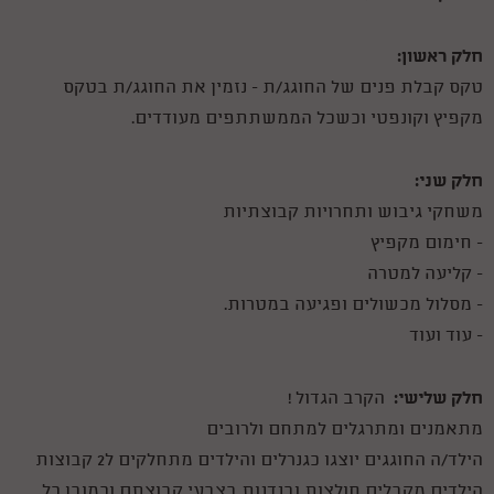
חלק ראשון:
טקס קבלת פנים של החוגג/ת - נזמין את החוגג/ת בטקס
מקפיץ וקונפטי וכשכל הממשתתפים מעודדים.
חלק שני:
משחקי גיבוש ותחרויות קבוצתיות
- חימום מקפיץ
- קליעה למטרה
- מסלול מכשולים ופגיעה במטרות.
- עוד ועוד
חלק שלישי:
הקרב הגדול !
מתאמנים ומתרגלים למתחם ולרובים
הילד/ה החוגגים יוצגו כגנרלים והילדים מתחלקים ל2 קבוצות
הילדים מקבלים חולצות ובנדנות בצבעי קבוצתם וכמובן כל