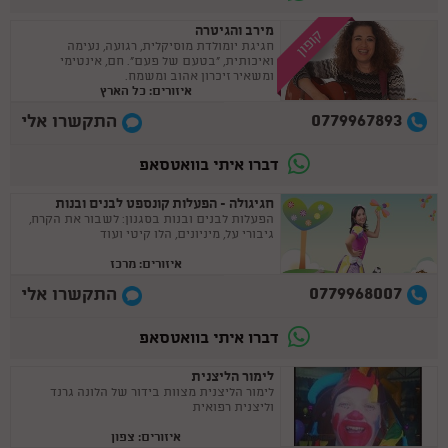
מירב והגיטרה
קופון
חגיגת יומולדת מוסיקלית, רגועה, נעימה
ואיכותית, "בטעם של פעם". חם, אינטימי
ומשאיר זיכרון אהוב ומשמח.
איזורים: כל הארץ
0779967893
התקשרו אלי
דברו איתי בוואטסאפ
חגיגולה - הפעלות קונספט לבנים ובנות
הפעלות לבנים ובנות בסגנון: לשבור את הקרח,
גיבורי על, מיניונים, הלו קיטי ועוד
איזורים: מרכז
0779968007
התקשרו אלי
דברו איתי בוואטסאפ
לימור הליצנית
לימור הליצנית מצוות בידור של הלונה גרנד
וליצנית רפואית
איזורים: צפון