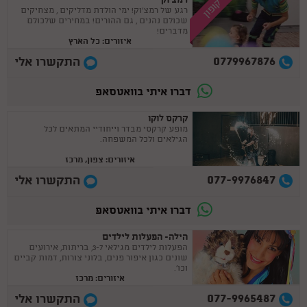
רמצ'וק
קופון
רגע של רמצ'וק! ימי הולדת מדליקים , מצחיקים
שכולם נהנים , גם ההורים! במחירים שלכולם
מדברים!
איזורים: כל הארץ
0779967876
התקשרו אלי
דברו איתי בוואטסאפ
קרקס לוקו
מופע קרקסי מבדר וייחודיי המתאים לכל
הגילאים ולכל המשפחה.
איזורים: צפון, מרכז
077-9976847
התקשרו אלי
דברו איתי בוואטסאפ
הילה- הפעלות לילדים
הפעלות לילדים מגילאי 3-7, בריתות, אירועים
שונים כגון איפור פנים, בלוני צורות, דמות קביים
וכו'.
איזורים: מרכז
077-9965487
התקשרו אלי