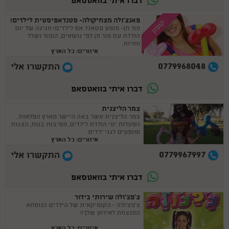
דברו איתי בוואטסאפ
פאנצ'ולה מצחיקולה- סטנדאפיסטית לילדים!
קופון
מור חן- מופע סטאנד אפ לילדים! חגיגה של יום
הולדת עם מור חן לפי נושאים, הומור ושלל
חוויות.
איזורים: כל הארץ
0779968048
התקשרו אלי
דברו איתי בוואטסאפ
צמר הליצנית
צמר הליצנית אשר באה היישר מארץ הפלאות.
הפעלות ימי הולדת לילדים, מסיבות בנות, הצגות
ומופעים לגני ילדים.
איזורים: כל הארץ
0779967997
התקשרו אלי
דברו איתי בוואטסאפ
צ'פצ'ולה שירותי בידור
צ'פצ'ולה - הקומיקאית של הילדים הנוסחא
המנצחת לאירוע שלך!!
איזורים: כל הארץ