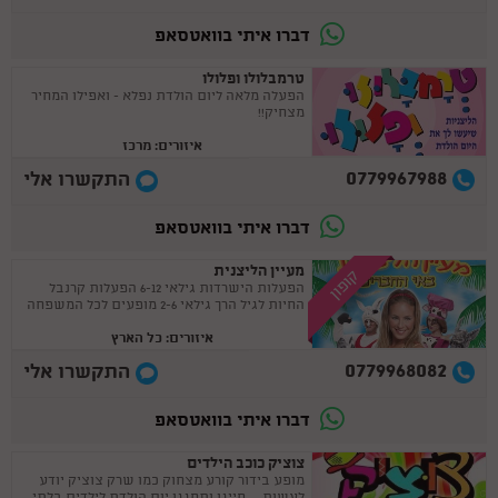
דברו איתי בוואטסאפ
טרמבלולו ופלולו
הפעלה מלאה ליום הולדת נפלא - ואפילו המחיר
מצחיק!!
איזורים: מרכז
0779967988
התקשרו אלי
דברו איתי בוואטסאפ
מעיין הליצנית
קופון
הפעלות הישרדות גילאי 6-12 הפעלות קרנבל
החיות לגיל הרך גילאי 2-6 מופעים לכל המשפחה
איזורים: כל הארץ
0779968082
התקשרו אלי
דברו איתי בוואטסאפ
צוציק כוכב הילדים
מופע בידור קורע מצחוק כמו שרק צוציק יודע