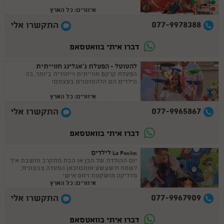
איזורים: כל הארץ
077-9978388
התקשרו אלי
דברו איתי בוואטסאפ
להטוטל - הפעלת ג'אגלינג חווייתית
הפעלת קרקס חווייתית וייחודית ביותר, בה
הילדים הם הלהטוטנים בעצמם!
איזורים: כל הארץ
077-9965867
התקשרו אלי
דברו איתי בוואטסאפ
La Panim לילדים
יום ההולדת של הבן או הבת מתקרב וחשבת איך
לשמח ולשעשע אותם?כאן הפעלה צבעונית,
מדליקה מושקעת ויחס אישי
איזורים: כל הארץ
077-9967909
התקשרו אלי
דברו איתי בוואטסאפ