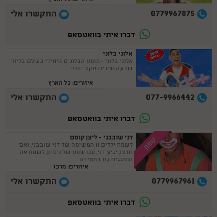
0779967875
התקשרו אלי
דברו איתי בוואטסאפ
אלוני בלוני
אלוני בלוני - מופע הבלונים היחידי בעולם בליווי
שבעה שירים מקוריים !!
איזורים: כל הארץ
077-9966442
התקשרו אלי
דברו איתי בוואטסאפ
דני שובבני - ליצן קוסם
קופון
לשמח ילדים זו המשימה של דני שובבני, ואם
תרצו, יגיע דני, עם שפע של ניסיון, לשמח את
החוגגים גם במסיבה
איזורים: מרכז
0779967961
התקשרו אלי
דברו איתי בוואטסאפ