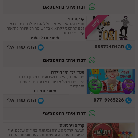
דברו איתי בוואטסאפ
קרקסיוסי
קופון
תראו הלוואי והייתי יכול להסביר לכם כמה כדאי
לכם להיכנס לקרוא, אבל יש פה רק שורה לתיאור
קצר. אז כנסו
איזורים: כל הארץ
0557240430
התקשרו אלי
דברו איתי בוואטסאפ
סנדי לנד ימי הולדת
ימי הולדת, הצגות ואירועים במגוון תכנים
מקוריים ושלל אביזרים צבעוניים, קסמים
והפעלות.
איזורים: מרכז
077-9965226
התקשרו אלי
דברו איתי בוואטסאפ
קרקס וירטועוז
חגיגת קרקס עשירה ומגוונת באירוע שלכם! עוז
מגיע עם אנרגיה עוצמתית מלאת שמחה ואהבה !