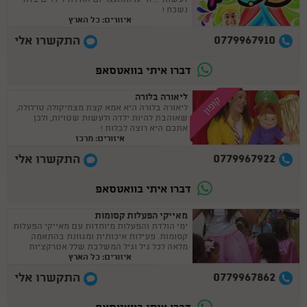
לעשות ... חייגו ותחגגו יום הולדת לילדים בלתי
נשכח !
איזורים: כל הארץ
0779967910
התקשרו אלי
דברו איתי בוואטסאפ
ליאורה בלורה
קופון
ליאורה בלורה היא אמא קצת מצחיקולה טרלולה,
שאוהבת להיות ילדה ולעשות שטויות, ולכן
אתכם היא רוצה לבלות !
איזורים: מרכז
0779967922
התקשרו אלי
דברו איתי בוואטסאפ
מאייקי הפעלות קסומות
ימי הולדת והפעלות מיוחדות עם מאייקי הפעלות
קסומות. פעילות איכותית ומגוונת בהתאמה
מלאה לכל גיל וגיל המשלבת שלל אטרקציות
איזורים: כל הארץ
שעושות המון שמח.
0779967862
התקשרו אלי