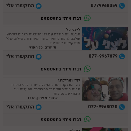
0779968059
התקשרו אלי
דברו איתי בוואטסאפ
ליצני על
חגיגת יום הולדת עם רלי הליצנית תגרום לאירוע
שלכם להפוך לחוויה שונה ומיוחדת בשילוב שלל
אטרקציות ייחודיות.
איזורים: כל הארץ
077-9967879
התקשרו אלי
דברו איתי בוואטסאפ
לולי וארלקינו
לולי וארלקניו מופע הפעלה ייחודי לימי הולדת
מבית היוצר של יובל המבולבל. הפעלות של
גיבורי על, נסיכות.
איזורים: צפון, מרכז
077-9968020
התקשרו אלי
דברו איתי בוואטסאפ