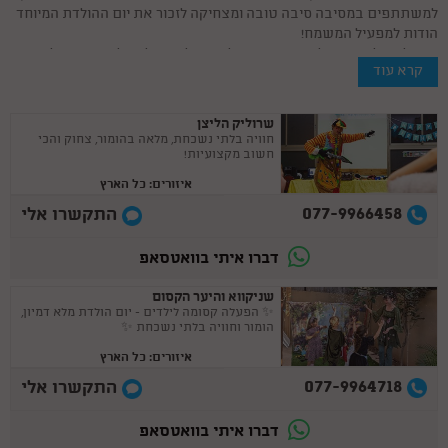
למשתתפים במסיבה סיבה טובה ומצחיקה לזכור את יום ההולדת המיוחד
הודות למפעיל המשמח!
אז אל תתלבטו, יש לנו באתר מגוון ליצנים לימי הולדת לשמח את ילדכם
קרא עוד
וחבריו.
שרוליק הליצן
חוויה בלתי נשכחת, מלאה בהומור, צחוק והכי
חשוב מקצועיות!
איזורים: כל הארץ
077-9966458
התקשרו אלי
דברו איתי בוואטסאפ
שניקווא והיער הקסום
✨ הפעלה קסומה לילדים - יום הולדת מלא דמיון,
הומור וחוויה בלתי נשכחת ✨
איזורים: כל הארץ
077-9964718
התקשרו אלי
דברו איתי בוואטסאפ