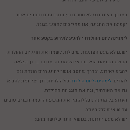
קיר צילום של חוגגי האירוע
כמו כן, באינטרנט לא חסרים רעיונות דומים ונוספים אשר
יקפיצו את החגיגה, אנו ממליצים לחפש בגוגל.
לימוזינה ליום ההולדת – להגיע לאירוע בקטע אחר
ישנם לא מעט הפתעות שיכולות לשמח את חוגג יום ההולדת,
הבולט מבניהם הוא בוודאי הלימוזינה. מדובר בדרך נפלאה
להגיע לאירוע, ובדרך שתסב אושר לחוגג היום הולדת וגם
להורים.
לימוזינה ליום הולדת
יכולה להיות דרך יצירתית להביא
גם את האורחים, וגם את חוגג יום ההולדת.
הערה: בלימוזינה נוכל להזמין את המשפחה וכמה חברים טובים
עד 10 איש לכל היותר.
יש לא מעט יתרונות בנושא, הינה שלושה מהם: