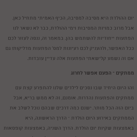
יום ההולדת היא מסיבה למסיבה, הכיף האמיתי מתחיל כאן.
אבל מרוב כמויות המסיבות וימי ההולדת, כבר לא נשאר לנו
הפתעות ייחודיות להשתמש בהן. במאמר זה, ננסה לעזור לכם
ככל האפשר, ולהעניק לכם רעיונות למס' הפתעות מדליקות! גם
אם זה נשמע קלישאתי הפתעות אלה עדיין עובדות.
ממתקים – הפעם אפשר לחרוג
זהו היום היחיד שבו נסכים לילדים שלנו להתפרע קצת עם
ממתקים והפתעות נהדרות. אומנם, זה לא ממש בריא, אבל
ביום הזה הכל מותר. ישנם כמה דרכים שבהם נוכל לשלב את
הממתקים באירוע היום הולדת – הדרך הראשונה, היא
באמצעות שקיות יום הולדת. הדרך השניה, באמצעות קופסאות