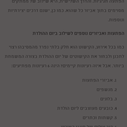
הפתעה חגיגיות. והדרך השלישית, היא שילוב של ממתקים
מסוימים בתוך אביזר כל שהוא. כמו כן, ישנם דרכים יצירתיות
ונוספות.
הפתעות ואביזרים נוספים לשילוב ביום ההולדת
כמו בכל אירוע, הקישוט הוא חלק בלתי נפרד מהמסיבה! רצוי
לתכנן ולבחור את הקישוטים של יום ההולדת בצורה המשמחת
ביותר. אבל איזה רעיונות קיימים? הינה 6 רעיונות מפתיעים:
אביזרי הפתעות
מנשפים
בלונים
כובעים מעוצבים ליום הולדת
קשתות וכתרים