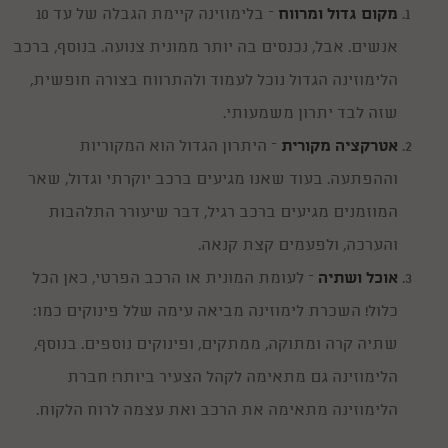
מקום גדול ומרווח
– בלימוזינה קיימת הגבלה של עד 10
אנשים. אבל, נכנסים בה יותר ממונית צנועה. בנוסף, ברכב
הלימוזינה הגדול נוכל לעמוד ולהתרווח בצורה חופשית,
שזה לבד יתרון משמעותי.
אטרקציה מקורית
– היתרון הגדול הוא המקוריות
וההפתעה. בעוד שאנו מגיעים ברכב יוקרתי וגדול, שאר
המוזמנים מגיעים ברכב רגיל, דבר שיעורר התלהבות
והערכה, ולפעמים קצת קנאה.
אוכל ושתיה
– לעומת המונית או הרכב הפרטי, כאן הכל
ימי הולדת לבנים בגילאי 8-10
25/12/2016
כלול! השכרת לימוזינה מביאה עימה שלל פינוקים כמו:
ובחירת הפעלות לימי הולדת זהו אינו עניין של מה בכך. מלבד מקצועיותם של
המפעילים יש לוודא כי ההפעלה מתאימה לגילאים של הילדים כמו כפפה. איך
שתיה קרה ומתוקה, ממתקים, ופינוקים נוספים. בנוסף,
עושים זאת? בשביל זה אנחנו כאן!
למה לבחור בקוסם ליום הולדת?
הלימוזינה גם מתאימה לקהל הצעיר ביותר! חברת
11/12/2015
ומאז ומתמיד גם אנחנו המבוגרים ובעיקר הילדים נמשכים לעולם הקסמים. זהו
הלימוזינה מתאימה את הרכב ואת עצמה לרוח הלקוח.
עולם רווי בפטנזיה ומיסתורין ובעוד שניתן להתווכח האם באמת יש קסמים
בעולם או לא, כולנו מתפעלים גם לנוכחתו של קסם הקלפים הפשוט ביותר...