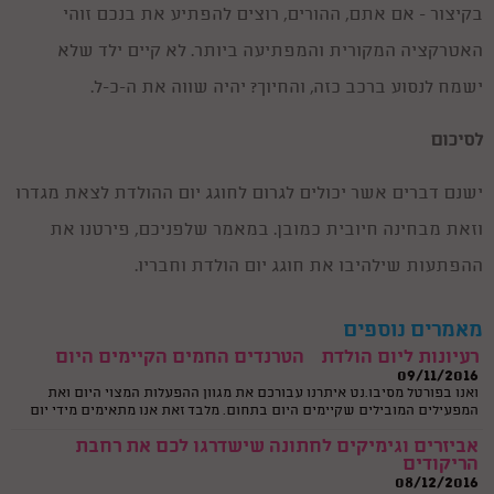
ליצן או ליצנית ליום הולדת
בקיצור - אם אתם, ההורים, רוצים להפתיע את בנכם זוהי
17/07/2015
ולמה לבחור ליצן או ליצנית ליום הולדת? כי יהיה כייף לא רגיל ! הנה כמה טיפים
האטרקציה המקורית והמפתיעה ביותר. לא קיים ילד שלא
בבחירת ליצן או ליצנית ליום הולדת לילדיכם .
ישמח לנסוע ברכב כזה, והחיוך? יהיה שווה את ה-כ-ל.
ששש... מקליטים! נכנסים לאולפן להקלטת שיר בת מצווה
11/12/2016
ובשנים האחרונות יותר ויותר אנשים אשר מפיקים בת מצווה בוחרים באפשרות
לסיכום
מרגשת ומעניינת של הקלטת שיר במיוחד לכבוד האירוע. את השיר יכולים
להקליט בני המשפחה או החברים של הנערה או שיכול להיות זה זמר מקצועי.
על סוגי יום הולדת ספורט, כבר שמעתם?
ישנם דברים אשר יכולים לגרום לחוגג יום ההולדת לצאת מגדרו
05/10/2016
וכיום ימי הולדת זה כבר לא ליצן או קוסם, הילדים של היום לא מסתפקים
וזאת מבחינה חיובית כמובן. במאמר שלפניכם, פירטנו את
בהפעלה מסוג זה.
ההפתעות שילהיבו את חוגג יום הולדת וחבריו.
יום הולדת מדעי לילדים
30/05/2015
ויום הולדת מדעי הוא לא עוד יום הולדת שגרתי, אלא חוויה עוצמתית וייחודית
המשלבת העשרה, הפעלה, ועניין אצל הילדים. הנה כמה רעיונות וקצת מידע על
מאמרים נוספים
סוגי ימי הולדת מדעיים..
רעיונות ליום הולדת – הטרנדים החמים הקיימים היום
09/11/2016
ואנו בפורטל מסיבו.נט איתרנו עבורכם את מגוון ההפעלות המצוי היום ואת
המפעילים המובילים שקיימים היום בתחום. מלבד זאת אנו מתאימים מידי יום
להורים היוצרים עימנו קשר את המפעילים הטובים ביותר עבורם.
אביזרים וגימיקים לחתונה שישדרגו לכם את רחבת
הריקודים
08/12/2016