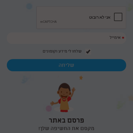
11/12/2016
ובשנים האחרונות יותר ויותר אנשים אשר מפיקים בת מצווה בוחרים באפשרות
מרגשת ומעניינת של הקלטת שיר במיוחד לכבוד האירוע. את השיר יכולים
להקליט בני המשפחה או החברים של הנערה או שיכול להיות זה זמר מקצועי.
על סוגי יום הולדת ספורט, כבר שמעתם?
05/10/2016
וכיום ימי הולדת זה כבר לא ליצן או קוסם, הילדים של היום לא מסתפקים
בהפעלה מסוג זה.
*
יום הולדת מדעי לילדים
30/05/2015
שלחו לי מידע וקופונים
ויום הולדת מדעי הוא לא עוד יום הולדת שגרתי, אלא חוויה עוצמתית וייחודית
המשלבת העשרה, הפעלה, ועניין אצל הילדים. הנה כמה רעיונות וקצת מידע על
סוגי ימי הולדת מדעיים..
פרסם באתר
מקסם את החשיפה שלך!