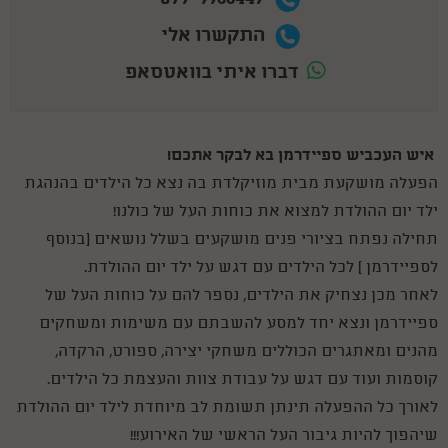
התקשרו אלי
דברו איתי בוואטסאפ
איש העכביש ספיידרמן בא לבקר אתכם!
הפעלה מושקעת מבית מוזיקלדת בה נצא כל הילדים בהנהגת
ילד יום ההולדת למצוא את כוחות העל של כולנו!
תחילה נפתח בציורי פנים מושקעים בשלל נושאים (בנוסף
לספיידרמן ) לכל הילדים עם דגש על ילד יום ההולדת.
לאחר מכן נצחיק את הילדים, נספר להם על כוחות העל של
ספיידרמן ונצא יחד למסע להשבתם עם משימות ומשחקים
מהנים ומאתגרים הכוללים משחקי יצירה, ספורט, הרקדה,
קוסמות ועוד עם דגש על עבודת צוות והעצמת כל הילדים.
לאורך כל ההפעלה תינתן תשומת לב מיוחדת לילד יום ההולדת
שיהפוך להיות גיבור העל הראשי של האירוע!!!