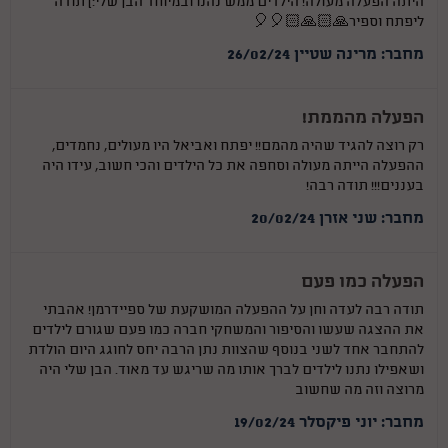
היתה הפעלה מעולה! הילדים ממש נהנו ובמיוחד הבן שלי:) תודה
ליפתח וספיר🙏🏻🙏🏻🎈🎈
מחבר: מרינה שטיין 26/02/24
הפעלה מהממת!
רק רוצה להגיד שהיה מהמם!! יפתח ואביאל היו מעולים, נחמדים,
ההפעלה הייתה מעולה וסחפה את כל הילדים והכי חשוב, עידו היה
בעננים!!! תודה רבה!
מחבר: שני אזרן 20/02/24
הפעלה כמו פעם
תודה רבה לעדה וחן על ההפעלה המושקעת של ספיידרמן! אהבתי
את ההצגה שעשו והסיפור והמשחקי חברה כמו פעם שגורם לילדים
להתחבר אחד לשני בנוסף שהצוות נתן הרבה יחס לחוגג היום הולדת
ושאפילו נתנו לילדים לברך אותו מה שריגש עד מאוד. הבן שלי היה
מרוצה וזה מה שחשוב
מחבר: יוני פיקסלר 19/02/24