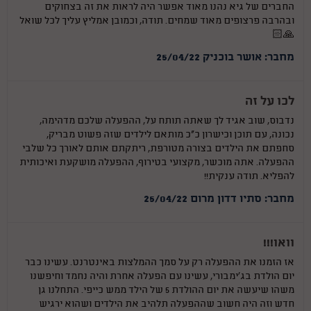
החברים של גיא נהנו מאוד אפשר היה לראות את זה בצחוקים
ובהרבה פרצופים מאוד שמחים. תודה, וכמובן אמליץ עליך לכל שואל
🙏🏻
מחבר: אושר בוכניק 25/04/22
לכו על זה
נדבוס, שוב אגיד לך שאתה תותח על, ההפעלה שלכם מדהימה,
נכונה, עם תוכן וכישרון כ״כ מותאם לילדים שזה פשוט מבריק,
סחפתם את הילדים בצורה מטורפת, ריתקתם אותם לאורך כל שלבי
ההפעלה. אתה מוכשר, מקצועי בטירוף, ההפעלה מושקעת ואיכותית
להפליא. תודה ענקית!!
מחבר: סתיו דדון מרום 25/04/22
וואו!!!
אז הזמנו את ההפעלה רק על סמך ההמלצות באינטרנט. עשינו כבר
יום הולדת בג'ימבורי, עשינו עם הפעלה אחרת והיה נחמד וחיפשנו
משהו שיעשה את יום ההולדת 5 של הילד ממש כייפי. התחלנו גן
חדש וזה היה חשוב שההפעלה תלהיב את הילדים ושהוא ירגיש