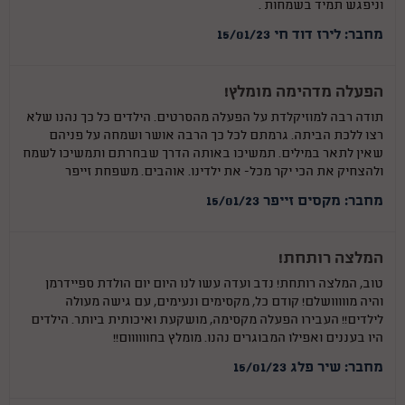
וניפגש תמיד בשמחות .
מחבר: לירז דוד חי 15/01/23
הפעלה מדהימה מומלץ!
תודה רבה למוזיקלדת על הפעלה מהסרטים. הילדים כל כך נהנו שלא
רצו ללכת הביתה. גרמתם לכל כך הרבה אושר ושמחה על פניהם
שאין לתאר במילים. תמשיכו באותה הדרך שבחרתם ותמשיכו לשמח
ולהצחיק את הכי יקר מכל- את ילדינו. אוהבים. משפחת זייפר
מחבר: מקסים זייפר 15/01/23
המלצה רותחת!
טוב, המלצה רותחת! נדב ועדה עשו לנו היום יום הולדת ספיידרמן
והיה מווווושלם! קודם כל, מקסימים ונעימים, עם גישה מעולה
לילדים!! העבירו הפעלה מקסימה, מושקעת ואיכותית ביותר. הילדים
היו בעננים ואפילו המבוגרים נהנו. מומלץ בחוווווום!!
מחבר: שיר פלג 15/01/23