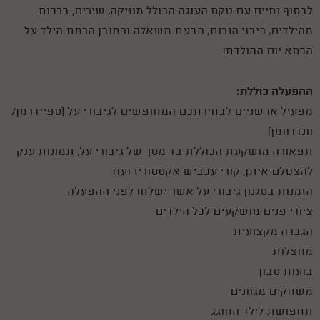
לבסוף נסיים עם טקס העוגה הכולל מוזיקה, שירים, ברכות
מהילדים, כיבוי הנרות, הבעת משאלה וכמובן הרמת הילד על
הכסא יום ההולדת!
ההפעלה כוללת:
מפעיל או שניים לבחירתכם המחופשים לגיבורי על (ספיידרמן/
וונדרוומן)
תפאורה מושקעת הכוללת בד מסך של גיבורי על, תמונות ענק
להצטלם איתן, קורי עכביש אקססוריז ועוד
הזמנות בסגנון גיבורי על אשר ישלחו לפני ההפעלה
ציורי פנים מושקעים לכל הילדים
הגברה מקצועית
מחצלות
בועות סבון
משחקים מגוונים
תחפושת לילד החוגג