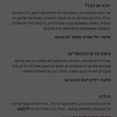
יוצא מן הכלל
אני רוצה להודות לנדב ונועה על יום הולדת ספיידרמן, היה יוצא מן
הכלל. הילדים וההורים היו מרותקים להפעלה המדהימה שלכם, זה
התחיל באיפור המושקע שציירתם לילדים, הלבוש לילדי היומולדת ,
ההפעלה המשחקים וההפתעות. היה מדהים!
מחבר: טל אפרת סוקול 15/01/23
משקיענים ומוכשרים!
גם הילדים וגם אנו, ההורים, התרשמנו לא פחות! נדב וחן שניכם
שמחים ומוכשרים ומשקיענים, אתם גם ממש אוהבים ילדים, ולכן
מקבלים את זה מהם בחזרה. תודה רבה על יומולדת מופתי!
מחבר: דורון חכם 15/01/23
תודה!
תודה רבה עדה ונדב, הייתם עשר כרגיל.... הילדים לא הפסיקו לדבר
על ההפעלה הנפלאה שלכם....תודה רבה מכל הלב.🍬🍭🎂🍰