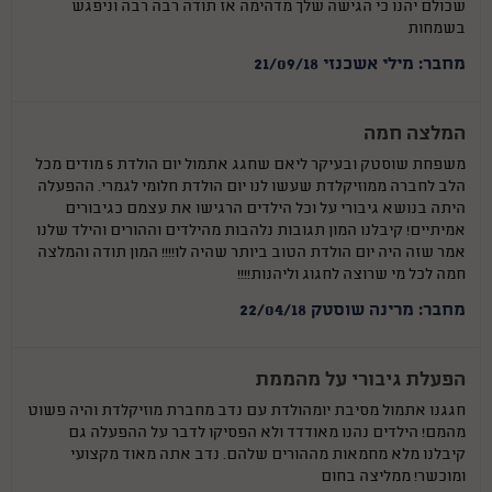
שכולם יהנו כי הגישה שלך מדהימה אז תודה רבה רבה וניפגש
בשמחות
מחבר: מילי אשכנזי 21/09/18
המלצה חמה
משפחת שוסטק ובעיקר ליאם שחגג אתמול יום הולדת 5 מודים מכל
הלב לחברה ממוזיקלדת שעשו לנו יום הולדת חלומי לגמרי. ההפעלה
היתה בנושא גיבורי על וכל הילדים הרגישו את עצמם כגיבורים
אמיתיים! קיבלנו המון תגובות נלהבות מהילדים וההורים והילד שלנו
אמר שזה היה יום הולדת הטוב ביותר שהיה לו!!!! המון תודה והמלצה
חמה לכל מי שרוצה לחגוג וליהנות!!!!
מחבר: מרינה שוסטק 22/04/18
הפעלת גיבורי על מהממת
חגגנו אתמול מסיבת יומהולדת עם נדב מחברת מוזיקלדת והיה פשוט
מהמם! הילדים נהנו מאודדד ולא הפסיקו לדבר על ההפעלה גם
קיבלנו מלא מחמאות מההורים שלהם. נדב אתה מאוד מקצועי
ומוכשר! ממליצה בחום