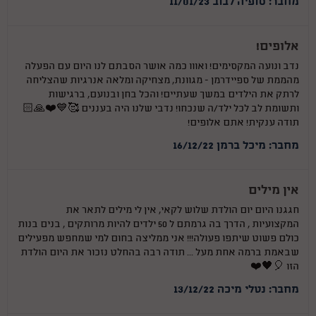
מחבר: סופיה לבוב 11/01/23
אלופים!
נדב ונועה המקסימים! ואווו כמה אושר הסבתם לנו היום עם הפעלה
מהממת של ספיידרמן - מגוונת, מצחיקה ומלאה אנרגיות שהצליחה
לרתק את הילדים במשך שעתיים! והכל בחן ובנועם, ברגישות
ותשומת לב לכל ילד/ה שנכחו! נדבי שלנו היה בעננים 🥰💙❤️🙏🏻
תודה ענקית! אתם אלופים!
מחבר: מיכל ברמן 16/12/22
אין מילים
חגגנו היום יום הולדת שלוש לקאי, אין לי מילים לתאר את
המקצועיות , הדרך בה גרמתם ל 50 ילדים להיות מרותקים , בנים בנות
כולם פשוט שיתפו פעולה!!! אני ממליצה בחום למי שמחפש מפעילים
שבאמת ברמה אחת מעל ... תודה רבה בהחלט נזכור את היום הולדת
הזו 🎈🖤❤️
מחבר: נטלי מיכה 13/12/22