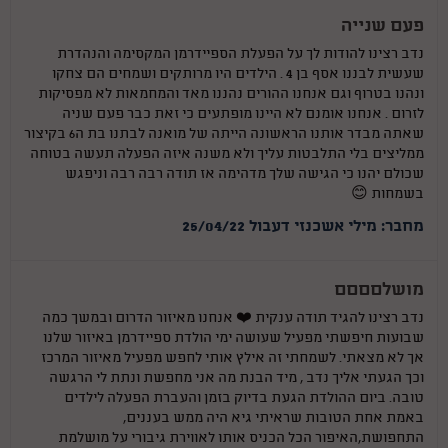
פעם שנייה
נדב רצינו להודות לך על הפעלת הספיידרמן המקסימה והנהדרת
שעשית לבננו אסף בן 4 . הילדים היו מרותקים ושמחים הם צחקו
ונהנו בטרוף וגם אנחנו ההורים נהננו מאד והמחמאות לא מפסיקות
לזרום . אנחנו אומנם לא היינו מופתעים כי זאת כבר פעם שניה
שאתה מבדר אותנו הראשונה הייתה של מואנה לבתנו בת ה6 בקיצור
ממליצים בלי התלבטות עליך ולא משנה איזה הפעלה תעשה בטוחה
שכולם יהנו כי הגישה שלך מדהימה אז תודה רבה רבה וניפגש
בשמחות 😊
מחבר: מילי אשכנזי דעבול 25/04/22
מושלםםםם
נדב רצינו להגיד תודה ענקית ❤️ אנחנו מאיזור הדרום ובמשך כמה
שבועות חיפשתי מפעיל שעושה ימי הולדת ספיידרמן באיזור שלנו
אך לא מצאתי. לשמחתי זה אילץ אותי לחפש מפעיל מאיזור המרכז
וכך הגעתי אליך נדב , מיד הבנת מה אני מחפשת ונתת לי הרגשה
טובה. ביום ההולדת הגעת בדיוק בזמן והעברת הפעלה לילדים
באמת אחת הטובות שראיתי גיא היה ממש בעננים,
התחפושת,האיפור הכל הכניס אותו לאווירת גיבורי על מושלמת