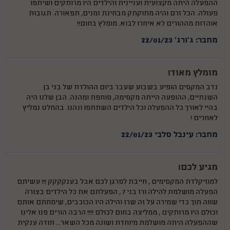
ההפעלה היתה מקצועית ועניינית והילדים היו מרותקים ושיתפו
פעולה. הכל זרם והיה מתוקתק מבחינת זמנים, תפאורה. תגובות
אוהדות מההורים לא איחרו לבוא. מומלץ בחום!!
מחבר: ג'ורג' 22/01/23
מומלץ מאוד!
נדב המקסים הופיע בשבוע שעבר ביום ההולדת של בני בן
השנתיים, ההופעה הייתה מקסימה, סוחפת ומהנה. הבן שלנו היה
בהיי לאורך כל ההפעלה וכל הילדים השתתפו ונהנו. בהחלט נמליץ
לאחרים !
מחבר: עינבל סלבי 22/01/23
מגיע לכם!
למוזיקלדת המקסימים , חייבת לפרגן לכם אבל בענקקקק !!! עשיתם
הפעלה מושלמת להילה ורז בני 7 , הפעלתם את כל הילדים בצורה
שווה תוך כדי שמירה על זה שרז והילה היו הכוכבים, שימחתם אותם
וכולם היו מרותקים , ממליצה בחום לכולם !!!! הרבה הורים פנו אלינו
שההפעלה היתה מושלמת מיוחדת ושונה מכל השאר... תודה ענקית