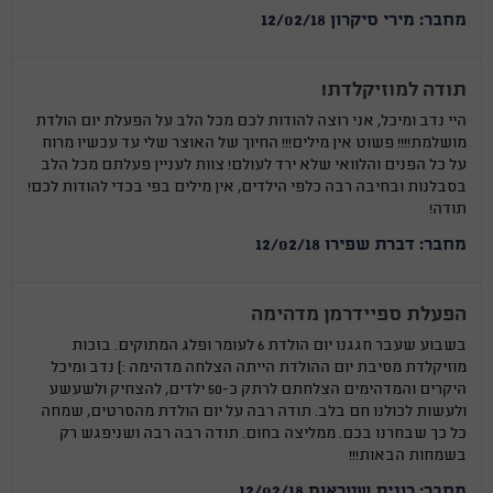
מחבר: מירי סיקרון 12/02/18
תודה למוזיקלדת!
היי נדב ומיכל, אני רוצה להודות לכם מכל הלב על הפעלת יום הולדת
מושלמת!!!! פשוט אין מילים!!! החיוך של האוצר שלי עד עכשיו מרוח
על כל הפנים והלוואי שלא ירד לעולם! צוות לעניין פעלתם מכל הלב
בסבלנות ובחיבה רבה כלפי הילדים, אין מילים בפי בכדי להודות לכם!
תודה!
מחבר: דברת שפירו 12/02/18
הפעלת ספיידרמן מדהימה
בשבוע שעבר חגגנו יום הולדת 6 לעומר ופלג המתוקים. בזכות
מוזיקלדת מסיבת יום ההולדת הייתה הצלחה מדהימה :) נדב ומיכל
היקרים והמדהימים הצלחתם לרתק כ-50 ילדים, להצחיק ולשעשע
ולעשות לכולנו חם בלב. תודה רבה על יום הולדת מהסרטים, שמחה
כל כך שבחרנו בכם. ממליצה בחום. תודה רבה רבה ושניפגש רק
בשמחות הבאות!!!
מחבר: רונית שטראוס 12/02/18