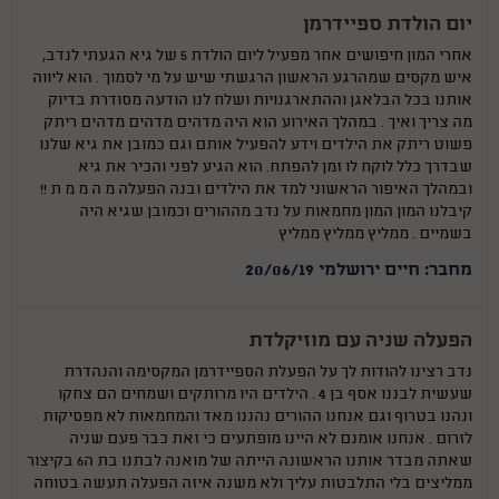
יום הולדת ספיידרמן
אחרי המון חיפושים אחר מפעיל ליום הולדת 5 של גיא הגעתי לנדב,
איש מקסים שמהרגע הראשון הרגשתי שיש על מי לסמוך . הוא ליווה
אותנו בכל הבלאגן וההתארגנויות ושלח לנו הודעה מסודרת בדיוק
מה צריך ואיך . במהלך האירוע הוא היה מדהים מדהים מדהים ריתק
פשוט ריתק את הילדים וידע להפעיל אותם וגם כמובן את גיא שלנו
שבדרך כלל לוקח לו זמן להפתח. הוא הגיע לפני והכיר את גיא
ובמהלך האיפור הראשוני למד את הילדים ובנה הפעלה מ ה מ מ ת !!
קיבלנו המון המון מחמאות על נדב מההורים וכמובן שגיא היה
בשמיים . ממליץ ממליץ ממליץ
מחבר: חיים ירושלמי 20/06/19
הפעלה שניה עם מוזיקלדת
נדב רצינו להודות לך על הפעלת הספיידרמן המקסימה והנהדרת
שעשית לבננו אסף בן 4 . הילדים היו מרותקים ושמחים הם צחקו
ונהנו בטרוף וגם אנחנו ההורים נהננו מאד והמחמאות לא מפסיקות
לזרום . אנחנו אומנם לא היינו מופתעים כי זאת כבר פעם שניה
שאתה מבדר אותנו הראשונה הייתה של מואנה לבתנו בת ה6 בקיצור
ממליצים בלי התלבטות עליך ולא משנה איזה הפעלה תעשה בטוחה