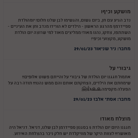
מושקע וכיף!
נדב הגיע עם חן, ביום גשום, והגשימו לבן שלנו חלום! יומהולדת
ספיידרמן! מהרגע הראשון - הילדים לא הורידו מנדב וחן את העיניים -
השתתפו, צחקו, נהנו מאוד! ממליצים מאוד למי שרוצה יום הולדת
מושקע, מקצועי וכיפי!
מחבר: ניר שניאור 29/01/23
גיבורי על
אתמול חגגנו יום הולדת של גיבורי על והייתם פשוט אלופים!!
שימחתם את הילדים, הצחקתם אותם והם ממש נהנו!!! תודה רבה על
הפעלה מקסימה🙏🙏👍🤗
מחבר: אסתי אלבז 29/01/23
מוצלח מאוד!
חגגנו היום יום הולדת 5 בסגנון ספיידרמן לבן שלנו, דניאל. דניאל היה
מאושר!!! לצוות היקר של מוזיקלדת יש חלק ניכר בהצלחת האירוע.