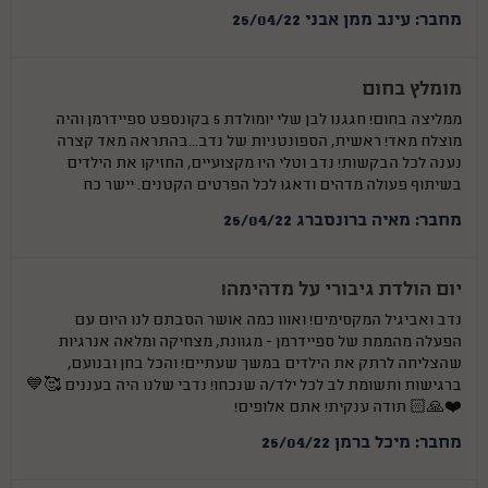
מחבר: עינב ממן אבני 25/04/22
מומלץ בחום
ממליצה בחום! חגגנו לבן שלי יומולדת 5 בקונספט ספיידרמן והיה
מוצלח מאד! ראשית, הספונטניות של נדב...בהתראה מאד קצרה
נענה לכל הבקשות! נדב וטלי היו מקצועיים, החזיקו את הילדים
בשיתוף פעולה מדהים ודאגו לכל הפרטים הקטנים. יישר כח
מחבר: מאיה ברונסברג 25/04/22
יום הולדת גיבורי על מדהימה!
נדב ואביגיל המקסימים! ואווו כמה אושר הסבתם לנו היום עם
הפעלה מהממת של ספיידרמן - מגוונת, מצחיקה ומלאה אנרגיות
שהצליחה לרתק את הילדים במשך שעתיים! והכל בחן ובנועם,
ברגישות ותשומת לב לכל ילד/ה שנכחו! נדבי שלנו היה בעננים 🥰💙
❤️🙏🏻 תודה ענקית! אתם אלופים!
מחבר: מיכל ברמן 25/04/22