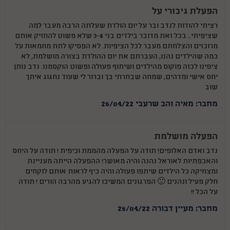
הפעלת גיבורי על
רציתי להודות לנדב ובר על יום הולדת שעלתה הרבה מעבר למה
שציפיתי.. בכל זאת מדובר בילדים בני 3-4 שלא פשוט להחזיק אותם
מרוכזים והצלחתם מעבר לכל הציפיות. לא הפסיקו לתת מחמאות על
כמה שהילדים נהנו, העברתם את יום ההולדת בצורה מושלמת, לא
ציפינו לכזה פוקוס מהילדים ושיתוף פעולה ופשוט הוקסמנו. נדב נותן
יחס אישי ומדהים, שמחה שבחרתי בך וברור לי שעוד נחגוג איתך
שוב
מחבר: מאיה והב שרעבי 25/04/22
הפעלה מושלמת
נדב ואדם האלופים! תודה על הפעלה מהממת וכיפית ! תודה על היחס
והאכפתיות לאוראל נהנה והיה מאושר! ההפעלה הייתה מעניינת
ומצחיקה כל הילדים שיתפו פעולה והיה כיף לראות אותם לוקחים
חלק פעיל ונהנים 🙂 הפרגונים המשיכו להגיע מהרבה הורים ! תודה
על הכל !!
מחבר: מעיין דבורה 25/04/22