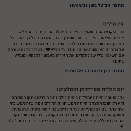
מחבר: אביטל בשן 25/04/22
אין מילים
נדב היקר!! באמת שאין לי מילים.. הפעלה מושקעת ברמות! לא
ציפיתי שליאור הילד הביישן ישתתף ככה, הוא נהנה כל כך. אחרי כל
הטירוף הזה של להרים יום הולדת בשלושה ימים עכשיו אני מבינה
עד כמה זה היה שווה את זה. תודה על הכל!! ❤️ (ובעיקר על זה שזרמת
עם השגעון שלי של להקדים את האירוע מעכשיו לעכשיו) מומלץ
בחום!!
מחבר: קרן גינסבורג 25/04/22
יום הולדת ספיידרמן מומלצת!!
נדב שאפו!! הייתה יומולדת כיפית כולם נהנו הילדים צחקו השתתפו
ולא רק ישבו מהצד זו הייתה ממש חוויה ההורים אמרו שזה ממש כיף
איך אתה שם לב ומתייחס לכל הילדים בכזו גישה כיפית ואיכפתית
משתף את כולם הם ישבו בנחת נהנו מהקפה/בירה מרוב שריתקת
את הילדים ללא ספק הצלחה!! תודה רבה ונתראה שוב זה בטוח 🎉🎉
🎉