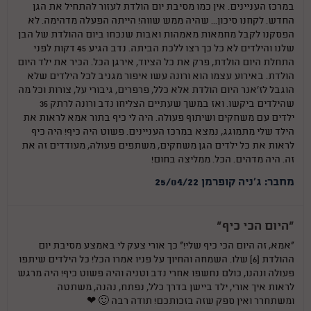
במרכז העניינים. אין כמו מסיבת יום הולדת לעזור להתחיל את הגן
החדש. לקחנו סיכון... שהיה ממש שווה! הייתה הפעלה מדהימה. לא
הפסקנו לקבל מחמאות מאמהות ואבות שנכחו ביום ההולדת של הבן
שלנו והילדים לא כל כך רצו ללכת הביתה. נדב הגיע 45 דקות לפני
התחלת היום הולדת, פרק את כל הציוד, אירגן הכל. הכיר את ילד היום
הולדת. באירוע עצמו הוא ורונה עשו איפור מגניב לכל הילדים שלא
הוגבל לז'אנר היום הולדת אלא כלל, פרפרים, גיבורי על, צורות וכל מה
שהילדים ביקשו. ואז במשך שעתיים הצליחו נדב ורונה לרתק 35
ילדים עם משחקים ושיתוף פעולה. היה לי כיף בתור אמא לראות את
הילד שלי מתמוגג, נמצא במרכז העניינים. פשוט היה כיף! היה כיף
לראות את כל ילדים הגן משחקים, משתפים פעולה, מעודדים זה את
זה. היה מדהים. הכל. ממליצה בחום!
מחבר: ג'ניה קופרמן 25/04/22
"היום הכי כיף"
"אמא, זה היום הכי כיף שלי!" כך אורי צעק לי באמצע מסיבת יום
ההולדת (6) שלו. השמחה והחיוך על פניו אמרו הכל! כל הילדים שיתפו
פעולה ונהנו, כולם נחשפו אחרי נדב וטניה והיה פשוט כיף! היה מרגש
לראות איך אורי, ילד ביישן בדרך כלל, נפתח, נהנה, משתטה
ומשתחרר ואין ספק שזה בזכותכם! תודה רבה 🙂 ❤