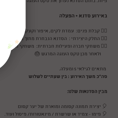
פיות.
בתום הסדנא נערוך את טקס העוגה והברכות.
באירוע סדנא + הפעלה
🧚‍♀
קבלת פנים:
עמדת לקים, איפור וקעקועי הנצנצנים
🧚‍♀
החלק היצירתי : הסדנא הנבחרת מתוך מגוון האפש
🧚‍♀
משחקי חברה ופעילות חברתית: משחקי חברה משע
ולאחר מכן ט
קס העוגה המרגש
🎂
מתאים לגילאי 5 ומעלה.
סה"כ משך האירוע : בין שעתיים לשלוש
מבין הסדנאות שלנו:
🎈 יצירת תמונה קסומה ומוארת של יער קסום
🎈 פימו - צמיד או שרשרת / מינאטורות/ פיסול ועוד.