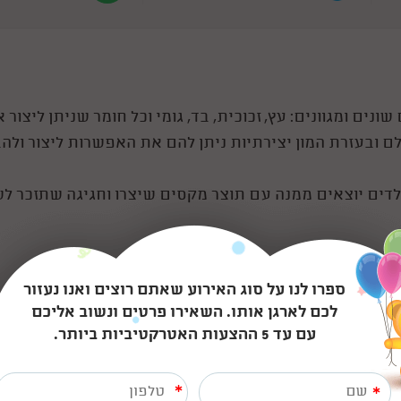
ים ומגוונים: עץ, זכוכית, בד, גומי וכל חומר שניתן ליצור א
ם ובעזרת המון יצירתיות ניתן להם את האפשרות ליצור ולה
הילדים יוצאים ממנה עם תוצר מקסים שיצרו וחגיגה שתזכר ל
ספרו לנו על סוג האירוע שאתם רוצים ואנו נעזור
לכם לארגן אותו. השאירו פרטים ונשוב אליכם
יפור קעקועים/ איפור פול מון מדליק.
עם עד 5 ההצעות האטרקטיביות ביותר.
 ועל רגישותם של חלק מהם (שבירים) ונתחיל ליצור עולם 
*
*