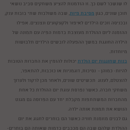
לו שנשכר לשם כך. זו הזדמנות להציע משחקים סביב נושאי
תוכן שונים, כגון
מסיבת פיות
, שבה משולבות שתי בובות ענק,
ובכניסה זוכים הילדים לאיפור ולקעקועים ונצנצים. אפילו
ההזמנה ליום ההולדת מעוצבת בדמות הפיה עם תמונה של
הילדה החוגגת במשך ההפעלה לובשים הילדים תלבושות
מיוחדות.
בנות שחוגגות יום הולדת
יכולות להזמין את החברות הטובות
להיות- כמוהן - נסיכות, דוגמניות או כוכבות, להתאפר,
להצטלם, לענוג תכשיטים שונים, ולאחר מכן לרקוד ולערוך
משחקי חברה. כאשר נפרסת עוגת יום ההולדת כל אחת
מהחברות המשתתפות מקבלת יחד עם הפרוסה גם מגנט
הנושא את תמונת אותה ילדה.
גם לבנים מזומנת חוויה כאשר הם בוחרים לחגוג את יום
ההולדת שלהם שבה הם מככבים כדמות שאותה הם בוחרים-