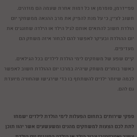
ספיידרמן, סופרמן או כל דמות אחרת שעמה הם מזדהים.
חשוב לציין, כי על מנת להפיק את מרב ההנאה ממשחקי יום
הולדת חשוב להתאים אותם לגיל הילד או הילדה שחוגגים את
יום ההולדת ובעיקר לאפשר להם לבחור איזה משחק הם
מעדיפים.
קיים שפע של משחקים לימי הולדת לילדים בכל הגילאים.
Caring Fun and superbe
כאשר בוחרים משחק שיהיה במרכז יום ההולדת חשוב לאפשר
29.03.26
We celebrated during the war and needed to adjust the party! Thank you for your
לכמה שיותר ילדים להשתתף בו כדי שירגישו שהחוויה מיועדת
support and flexibility!!! It was so much fun, everyone was able to participate and your
games are fantastic! A pleasure doing a party with you!
גם להם.
יום הולדת
27.03.26
חגגתי לבן שלי יום הולדת 6 הייתה הפעלה מדהימה חוויתית ברמות הבן שלי
הרגיש מלך ביום הולדת ממליצה מאוד
תודהההה רבה
ספקי שירותים בתחום הפעלות לימי הולדת לילדים ישמחו
04.03.26
תודה רבה טל היה מושלם אתמול הילדים וההורים נהנו אימרי היה מבסוט לחגוג
לתת לכם הצעות למשחקים מהנים ומשעשעים אשר יהוו תוכן
עם החברים . בהחלט יציאה מהשיגרה לתקופה הזאת קיבלתי רק מחמאות על
היום הולדת. אשלח לך סרטונים יותר מאוחר שאתפנה