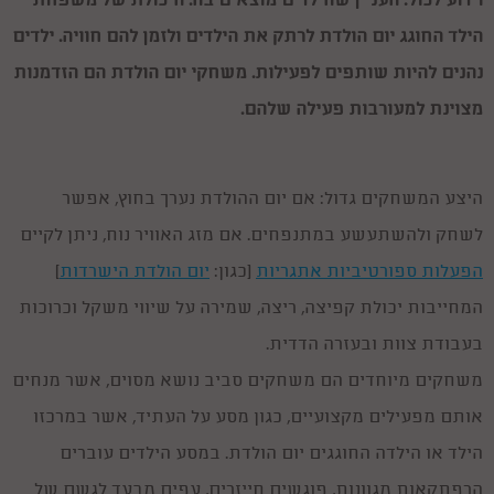
וידוע לכול: העניין שהילדים מוצאים בה. היכולת של משפחת
הילד החוגג יום הולדת לרתק את הילדים ולזמן להם חוויה. ילדים
נהנים להיות שותפים לפעילות. משחקי יום הולדת הם הזדמנות
מצוינת למעורבות פעילה שלהם.
היצע המשחקים גדול: אם יום ההולדת נערך בחוץ, אפשר
לשחק ולהשתעשע במתנפחים. אם מזג האוויר נוח, ניתן לקיים
הפעלות ספורטיביות אתגריות
(כגון:
יום הולדת הישרדות
)
המחייבות יכולת קפיצה, ריצה, שמירה על שיווי משקל וכרוכות
בעבודת צוות ובעזרה הדדית.
משחקים מיוחדים הם משחקים סביב נושא מסוים, אשר מנחים
אותם מפעילים מקצועיים, כגון מסע על העתיד, אשר במרכזו
הילד או הילדה החוגגים יום הולדת. במסע הילדים עוברים
הרפתקאות מגוונות, פוגשים חייזרים, עפים מבעד לגשם של