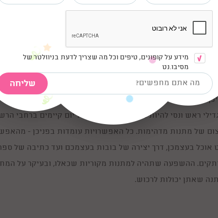
נות לתינוק בן שנה
 החלק הזה אנחנו רוצות להדגיש דווקא להורים או למשפחה והחב
רובים ביותר. יום הולדת שנה היא אירוע מרגש מאוד אבל גם אירו
מידע על קופונים, טיפים וכל מה שצריך לדעת בניוזלטר של
עט כל מתנה שתביאי כנראה כבר יש למשפחה הטרייה וזה הזמן ש
מסיבו.נט
ראות עד כמה אתן אוהבות על ידי חשיבה על מתנה מקורית או עש
יכן מתנה מיוחדת.
דילי ראש ונסי להיות מקוריות כי בסופו של יום קיימים ברחבי הרש
ום של מתנות מדהימות. כל האפשרויות עומדות בפניכן - מהאפשר
 אוכל בעצמכן, דרך יצירה של בובות בעצמכם ועד כתיבה של ספר
תקים. ההשפעה שתהיה למתנות מקוריות שכאלו, ובעיקר על המחש
נה שאתן יכולות לרכוש.