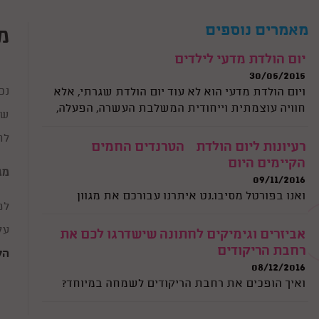
וכיום ימי הולדת זה כבר לא ליצן או קוסם, הילדים של
היום לא מסתפקים בהפעלה מסוג זה.
מאמרים נוספים
מ
יום הולדת מדעי לילדים
30/05/2015
נכ
ויום הולדת מדעי הוא לא עוד יום הולדת שגרתי, אלא
חוויה עוצמתית וייחודית המשלבת העשרה, הפעלה,
שמ
ועניין אצל הילדים. הנה כמה רעיונות וקצת מידע על
לת
סוגי ימי הולדת מדעיים..
רעיונות ליום הולדת – הטרנדים החמים
הקיימים היום
מג
09/11/2016
ואנו בפורטל מסיבו.נט איתרנו עבורכם את מגוון
לפ
ההפעלות המצוי היום ואת המפעילים המובילים
שקיימים היום בתחום. מלבד זאת אנו מתאימים מידי
על
אביזרים וגימיקים לחתונה שישדרגו לכם את
יום להורים היוצרים עימנו קשר את המפעילים הטובים
רחבת הריקודים
הק
ביותר עבורם.
08/12/2016
ואיך הופכים את רחבת הריקודים לשמחה במיוחד?
התשובה לכך כל כך פשוטה שנדמה שתמיד הייתה
שם. הכוונה היא כמובן לאותם גימיקים לחתונה,