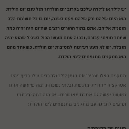
יש לילד או לילדה שלכם בקרוב יום הולדת? מזל טוב! יום הולדת
הוא היום שלהם ורק שלהם פעם בשנה, יום בו כל תשומת הלב
מופנית אליהם. אתם בתור ההורים רוצים שהיום הזה יהיה כמה
שיותר חוויתי עבורם, וככזה אתם תעשו הכול בשביל שהוא יהיה
מוצלח. יש לא מעט רעיונות למסיבות יום הולדת, כשאחד מהם
הוא מתקנים מתנפחים לימי הולדת.
מתקנים כאלו יעבירו את הזמן לילד ולחברים שלו בכיף ויהיו
אטרקציה ייחודית, מרגשת ובלתי נשכחת, ומה שיעשה אותו
מאושר יעשה גם אתכם מאושרים... אז הנה כמה יתרונות
וטיפים לחגיגה עם מתקנים מתנפחים לימי הולדת:
סוגים של מתנפחים