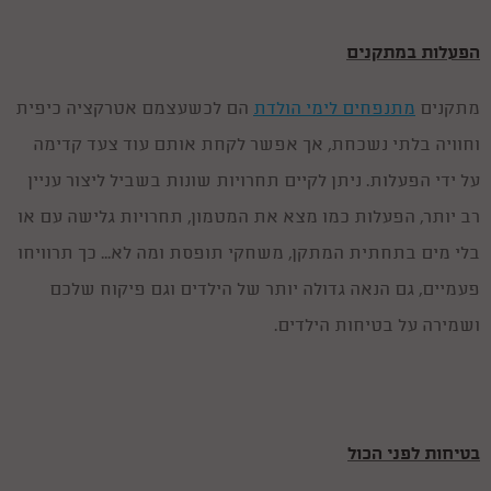
הפעלות במתקנים
מתקנים
מתנפחים לימי הולדת
הם לכשעצמם אטרקציה כיפית
וחוויה בלתי נשכחת, אך אפשר לקחת אותם עוד צעד קדימה
על ידי הפעלות. ניתן לקיים תחרויות שונות בשביל ליצור עניין
רב יותר, הפעלות כמו מצא את המטמון, תחרויות גלישה עם או
בלי מים בתחתית המתקן, משחקי תופסת ומה לא... כך תרוויחו
פעמיים, גם הנאה גדולה יותר של הילדים וגם פיקוח שלכם
ושמירה על בטיחות הילדים.
Caring Fun and superbe
29.03.26
בטיחות לפני הכול
We celebrated during the war and needed to adjust the party! Thank you for your
support and flexibility!!! It was so much fun, everyone was able to participate and your