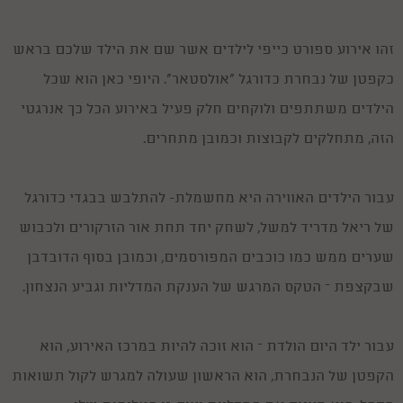
זהו אירוע ספורט כייפי לילדים אשר שם את הילד שלכם בראש
כקפטן של נבחרת כדורגל "אולסטאר". היופי כאן הוא שכל
הילדים משתתפים ולוקחים חלק פעיל באירוע הכל כך אנרגטי
הזה, מתחלקים לקבוצות וכמובן מתחרים.
עבור הילדים האווירה היא מחשמלת- להתלבש בבגדי כדורגל
של ריאל מדריד למשל, לשחק יחד תחת אור הזרקורים ולכבוש
שערים ממש כמו כוכבים המפורסמים, וכמובן בסוף הדובדבן
שבקצפת – הטקס המרגש של הענקת המדליות וגביע הנצחון.
עבור ילד היום הולדת – הוא זוכה להיות במרכז האירוע, הוא
הקפטן של הנבחרת, הוא הראשון שעולה למגרש לקול תשואות