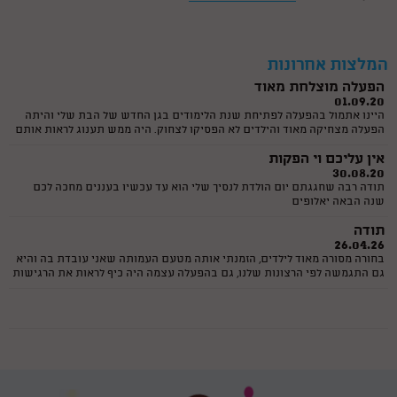
היה מה שהם רגילים אליו... היה פשוט מושלם! ממליצה בחום למי שמחפש
היה מקסים, מהמם ושמח ומיוחד!
קוסם ליום הולדת לגיל 7 ! אלופים לגמרי
04.05.25
עמיחי היקר היה מקסים, מהמם ושמח ומיוחד! תודה רבה על הפעלה מדהימה
שהחזיקה 30 ילדים ומעלה למשך הפעלה מלאה מדהים מדהים תודה רבה מכל
המלצות אחרונות
הלב
הפעלה מוצלחת מאוד
01.09.20
היינו אתמול בהפעלה לפתיחת שנת הלימודים בגן החדש של הבת שלי והיתה
הפעלה מצחיקה מאוד והילדים לא הפסיקו לצחוק. היה ממש תענוג לראות אותם
כך. ורדינון דאג לשתף את כולם ולתת תשומת לכל ילד. כל הכבוד
אין עליכם וי הפקות
30.08.20
תודה רבה שחגגתם יום הולדת לנסיך שלי הוא עד עכשיו בעננים מחכה לכם
שנה הבאה יאלופים
תודה
26.04.26
בחורה מסורה מאוד לילדים, הזמנתי אותה מטעם העמותה שאני עובדת בה והיא
גם התגמשה לפי הרצונות שלנו, גם בהפעלה עצמה היה כיף לראות את הרגישות
לכל ילד וילד. והיו אצלנו קרוב לחמישים ילד! בהצלחה שניקווא המקסימה:) ושוב
פעילות קסומה
תודה גדולה
08.04.26
שני הייתה אצלנו עם פעילות קסומה לילדים ופשוט ריתקה את כולם. הילדים
נשאבו לעולם של סיפורים, דמיון, משחקים והרבה צחוק, ולחוויה אינטראקטיבית
מיוחדת שממש מרגישה כמו קסם קטן שקם לתחייה. שניקווא :-) מעבירה את
Caring Fun and superbe
הפעילות באנרגיה מדהימה, ברגישות וביכולת נדירה לסחוף את הילדים. ניכר
29.03.26
שהיא עושה זאת מהלב. ממליצה בחום לכל מי שמחפש פעילות איכותית