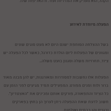
הקהל, הוא מעניק את המדליות ועוד. זו האליפות שלו.
הפעלה מיוחדת לאירוע
בשל ההצלחה הסוחפת ישנם היום לא מעט סוגים שונים
ומגוונים של הפעלות ליום הולדת כדורגל, כאשר לכל הפעלה יש
ציוד, תחרויות משלה וסגנון בועט משלה...
הפעלות אלו נחשבות למסודרות ומאורגנות, יש להן מבנה מאוד
ברור ולוח זמנים מפורט. המפעילים תמיד מגיעים לפני הזמן עם
כל הציוד והתפאורה, פורקים אותם ומכינים את "האצטדיון".
חשוב לדעת שאת ההפעלה ניתן לערוך הן בחוץ בפארקים
ובגנים והן בבתים ואולמות.