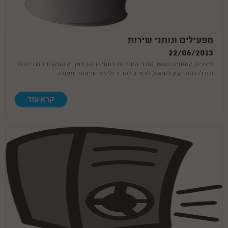
מפעילים ונותני שירות
22/06/2013
ליצנים, קוסמים ושאר נותני השירות במסיבו.נט, כאן זה המקום בשבילכם.
תוכלו להתייעץ, לשאול, להציג, להכיר וליצור שיתופי פעולה.
קרא עוד
Caring Fun and superbe
29.03.26
We celebrated during the war and needed to adjust the party! Thank you for your
support and flexibility!!! It was so much fun, everyone was able to participate and your
games are fantastic! A pleasure doing a party with you!
יום הולדת
27.03.26
חגגתי לבן שלי יום הולדת 6 הייתה הפעלה מדהימה חוויתית ברמות הבן שלי
הרגיש מלך ביום הולדת ממליצה מאוד
תודהההה רבה
04.03.26
תודה רבה טל היה מושלם אתמול הילדים וההורים נהנו אימרי היה מבסוט לחגוג
עם החברים . בהחלט יציאה מהשיגרה לתקופה הזאת קיבלתי רק מחמאות על