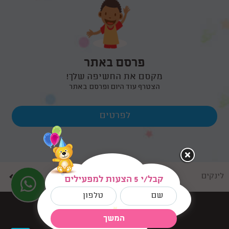
פרסם באתר
מקסם את החשיפה שלך!
הצטרף עוד היום ופרסם באתר
לפרטים
לינקים
קבל/י 5 הצעות למפעילים
בניית אתרים dooble
המשך
©
כל הזכויות שמורות למסיבו.נט