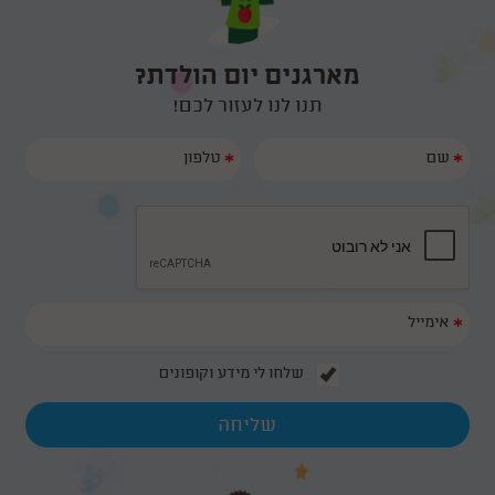
לחגוג עם החברים . בהחלט יציאה מהשיגרה לתקופה הזאת קיבלתי רק
קוסם מושלם לגיל 6 19/05
מחמאות על היום הולדת. אשלח לך סרטונים יותר מאוחר שאתפנה
קיבלתי המלצה חמה עליכם הכל היה מ-ו-ש-ל-ם! הילדים מאוד נהנו והיו
מארגנים יום הולדת?
מרותקים שעתיים שלמות. פוף הקוסם היה מצחיק, סוחף ומאוד מקצועי.
המלצה רותחת על יומולדת 16/05
תודה רבה לכם על כל הדגשים והעזרה בארגון יום ההולדת. אנחנו נמליץ
תנו לנו לעזור לכם!
עליכם בחום ובאהבה.
ראינו ביוטיוב את הקסמים של פוף, ראינו שזה לא סתם מופע קסמים שזה
גם מצחיק וגם יש את הקסם של הריחוף שהילדים ממש היו בשוק ממנו
*
*
😄 זה לא היה מה שהם רגילים אליו... היה פשוט מושלם! ממליצה בחום
למי שמחפש קוסם ליום הולדת לגיל 7 ! אלופים לגמרי
*
שלחו לי מידע וקופונים