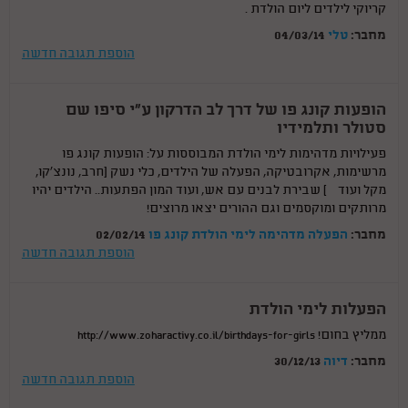
קריוקי לילדים ליום הולדת .
מחבר:
טלי
04/03/14
הוספת תגובה חדשה
הופעות קונג פו של דרך לב הדרקון ע”י סיפו שם
סטולר ותלמידיו
פעילויות מדהימות לימי הולדת המבוססות על: הופעות קונג פו
מרשימות, אקרובטיקה, הפעלה של הילדים, כלי נשק (חרב, נונצ’קו,
מקל ועוד…) שבירת לבנים עם אש, ועוד המון הפתעות.. הילדים יהיו
מרותקים ומוקסמים וגם ההורים יצאו מרוצים!
מחבר:
הפעלה מדהימה לימי הולדת קונג פו
02/02/14
הוספת תגובה חדשה
הפעלות לימי הולדת
ממליץ בחום! http://www.zoharactivy.co.il/birthdays-for-girls
מחבר:
דיוה
30/12/13
הוספת תגובה חדשה