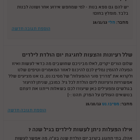
יש להם גם ספא בנות - למי שמחפש אירוע אחר ושונה לבנות
בלבד. מומלץ בחום!
מחבר:
חלי
18/11/13
הוספת תגובה חדשה
שלל רעיונות והצעות לחגיגת יום הולדת לילדים
שלום הורים יקרים, לאלו מביניכם שחושבים מה כדאי לעשות ואיזו
הפעלה להזמין נמליץ לכם להיכנס לאזור המאמרים וטיפים שלנו
ולקרוא את "מדריך סוגי ההפעלות" של מסיבו.נט, בו אנו מציעים שלל
אפשרויות ורעיונות ליום הולדת לכל גיל. כמובן, שניתן להיעזר
בגולשים ומפעילים כאן שיעזרו לכם בשאלות וייתנו את דעתם
בנושאים העולים על הפרק. תהנו :-)
מחבר:
מסיבו.נט
15/10/13
הוספת תגובה חדשה
אילו הפעלות ניתן לעשות לילדים בגיל שנה ?
אהלן, בתי תחגוג בקרוב יום הולדת שנה בע"ה. מה אפשר לעשות