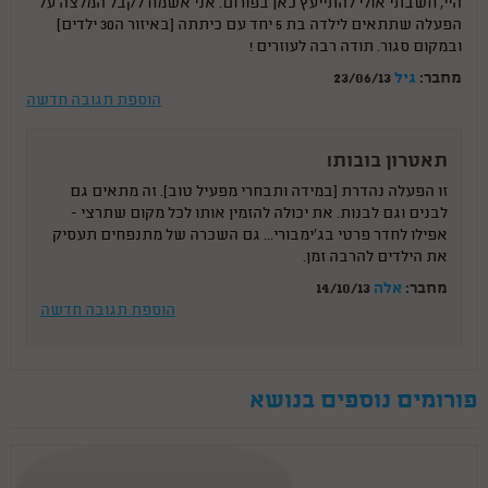
היי, חשבתי אולי להתייעץ כאן בפורום. אני אשמח לקבל המלצה על
הפעלה שתתאים לילדה בת 5 יחד עם כיתתה (באיזור ה30 ילדים)
ובמקום סגור. תודה רבה לעוזרים !
מחבר:
גיל
23/06/13
הוספת תגובה חדשה
תאטרון בובות!
זו הפעלה נהדרת (במידה ותבחרי מפעיל טוב). זה מתאים גם
לבנים וגם לבנות. את יכולה להזמין אותו לכל מקום שתרצי -
אפילו לחדר פרטי בג'ימבורי... גם השכרה של מתנפחים תעסיק
את הילדים להרבה זמן.
מחבר:
אלה
14/10/13
הוספת תגובה חדשה
פורומים נוספים בנושא