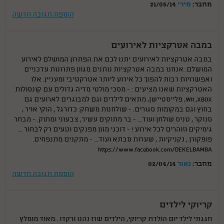
מחבר:
מירי
21/05/14
הוספת תגובה חדשה
במבה אטרקציות לאירועים
במבה אטרקציות לאירועים יתנו לכם את הפתרון המושלם לאירוע
המושלם. אנחנו במבה אטרקציות נותנים מגוון פתרונות עדכניים
ואפשרויות רבות להפוך כל אירוע ליותר אטרקטיבי ומעניין. אלו
האטרקציות שאנו מציעים : - מסכי מולטי מדיה גדולים עם קונסולות
WII ,XBOX, פלייסטיישן, מתאים לילדים וגם למבוגרים לארועים גם
בחוץ וגם במקומות סגורים. - שולחנות משחק: כדורגל , הוקי אויר ,
סנוקר , טניס שולחן ועוד... - בר מתוקים עשיר, צבעוני ומתוק. - מבחר
גימיקים וזוהרים לכל אירוע ! - דוכני מזון מפנקים וטעים רק לבחור ...
פופקורן , נקניקיות , שערות סבתא ועוד... - מתקנים מתנפחים.
https://www.facebook.com/DEKELBAMBA
מחבר:
נאור
02/04/14
הוספת תגובה חדשה
קריוקי לילדים
חגגתי לילד יום הולדת קריוקי, הילדים שרו נהנו ורקדו . מאוד מומלץ