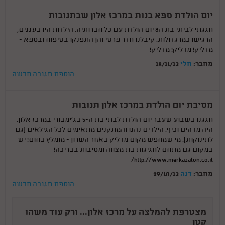
יום הולדת ספא בנות במרכז אלון שבתנובות
חגגתי לביתי בת ה8 יום הולדת עם כל חברותיה. הילדות היו בעננים,
הרגישו כמו גדולות. קיבלנו חדר פרטי והן התפנקו בטיפוח ובספא -
מדליק! מדליק! מדליק!
מחבר:
חלי
18/11/13
הוספת תגובה חדשה
מסיבת יום הולדת במרכז אלון תנובות
חגגנו בשבוע שעבר יום הולדת לבתי בת ה-5 בג'ימבורי במרכז אלון.
היה מדהים וכיף. הילדים נהנו והמתקנים מתאימים לכל הגילאים (גם
לתינוקות). מי שמחפש מקום מדליק באזור השרון - מומלץ בחום! יש
במקום גם מתחם לחגיגות בת מצווה ומסיבות בבריכה!
http://www.merkazalon.co.il/
מחבר:
דנה
29/10/13
הוספת תגובה חדשה
מצטרפת להמלצה על מרכז אלון... ורק עוד משהו
קטן