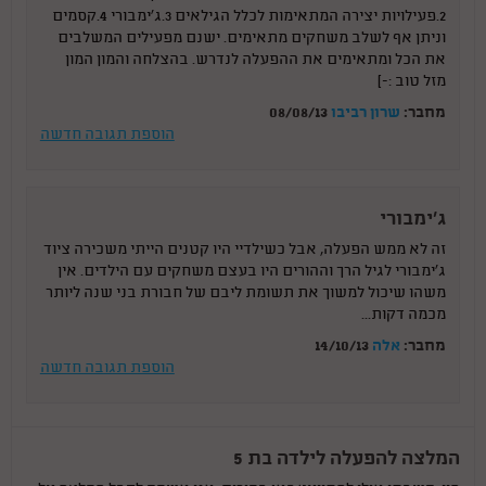
2.פעילויות יצירה המתאימות לכלל הגילאים 3.ג'ימבורי 4.קסמים
וניתן אף לשלב משחקים מתאימים. ישנם מפעילים המשלבים
את הכל ומתאימים את ההפעלה לנדרש. בהצלחה והמון המון
מזל טוב :-)
מחבר:
שרון רביבו
08/08/13
הוספת תגובה חדשה
ג'ימבורי
זה לא ממש הפעלה, אבל כשילדיי היו קטנים הייתי משכירה ציוד
ג'ימבורי לגיל הרך וההורים היו בעצם משחקים עם הילדים. אין
משהו שיכול למשוך את תשומת ליבם של חבורת בני שנה ליותר
מכמה דקות...
מחבר:
אלה
14/10/13
הוספת תגובה חדשה
המלצה להפעלה לילדה בת 5