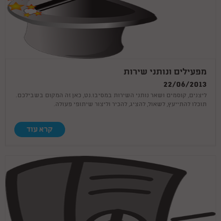
Caring Fun and superbe
מפעילים ונותני שירות
29.03.26
We celebrated during the war and needed to adjust the party! Thank you for your
22/06/2013
support and flexibility!!! It was so much fun, everyone was able to participate and your
ליצנים, קוסמים ושאר נותני השירות במסיבו.נט, כאן זה המקום בשבילכם.
games are fantastic! A pleasure doing a party with you!
יום הולדת
תוכלו להתייעץ, לשאול, להציג, להכיר וליצור שיתופי פעולה.
27.03.26
חגגתי לבן שלי יום הולדת 6 הייתה הפעלה מדהימה חוויתית ברמות הבן שלי
הרגיש מלך ביום הולדת ממליצה מאוד
קרא עוד
תודהההה רבה
04.03.26
תודה רבה טל היה מושלם אתמול הילדים וההורים נהנו אימרי היה מבסוט לחגוג
עם החברים . בהחלט יציאה מהשיגרה לתקופה הזאת קיבלתי רק מחמאות על
היום הולדת. אשלח לך סרטונים יותר מאוחר שאתפנה
קוסם מושלם לגיל 6
19.05.25
קיבלתי המלצה חמה עליכם הכל היה מ-ו-ש-ל-ם! הילדים מאוד נהנו והיו
מרותקים שעתיים שלמות. פוף הקוסם היה מצחיק, סוחף ומאוד מקצועי. תודה
רבה לכם על כל הדגשים והעזרה בארגון יום ההולדת. אנחנו נמליץ עליכם בחום