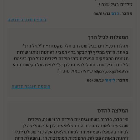
לילדים בגיל שנה ?
מחבר:
הדס
06/08/13
הוספת תגובה חדשה
הפעלות לגיל הרך
אהלן הדס, ילדים בגיל שנה הם חלק מקטגוריית "לגיל הרך"
באתר. הייתי ממליץ לך לבקר בדף המציג רעיונות ונותני שירות
מגוונים המספקים הפעלות לימי הולדת לילדים לגיל הרך ביניהם
לילדים בגיל שנה. תוכלי להיכנס לדף ע"י לחיצה על הקישור הבא
http://goo.gl/5KztVa שיהיה במזל טוב :-)
מחבר:
ליאור
06/08/13
הוספת תגובה חדשה
המלצה להדס
היי הדס, בדר"כ כשחוגגים יום הולדת לבני שנה, הילדים
שמגיעים לאותה מסיבה הם בגילאי 1-5, לכן אני ממליצה לך
לבחור בהפעלה שמתאימה לטווח גילאים אלה כדי שכולם יוכלו
ליהנות מאותה פכילות. ההפעלות המומלצות הן : 1.הפעלת חיות