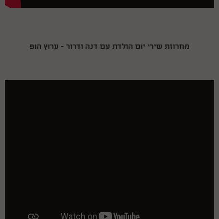
מחרוזת שירי יום הולדת עם דנה ודרור - ערוץ הופ
Caring Fun and superbe
29.03.26
We celebrated during the war and needed to adjust the party! Thank you for your