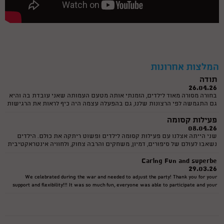
01.09.20
היינו אתמול בהפעלה לפתיחת שנת הלימודים בגן החדש של הבת שלי והיתה
הפעלה מצחיקה מאוד והילדים לא הפסיקו לצחוק. היה ממש תענוג לראות אותם
כך. ורדינון דאג לשתף את כולם ולתת תשומת לכל ילד. כל הכבוד
אין עליכם וי הפקות
30.08.20
תודה רבה שחגגתם יום הולדת לנסיך שלי הוא עד עכשיו בעננים מחכה לכם
שנה הבאה יאלופים
המלצות אחרונות
תודה
26.04.26
בחורה מסורה מאוד לילדים, הזמנתי אותה מטעם העמותה שאני עובדת בה והיא
גם התגמשה לפי הרצונות שלנו, גם בהפעלה עצמה היה כיף לראות את הרגישות
לכל ילד וילד. והיו אצלנו קרוב לחמישים ילד! בהצלחה שניקווא המקסימה:) ושוב
פעילות קסומה
תודה גדולה
08.04.26
שני הייתה אצלנו עם פעילות קסומה לילדים ופשוט ריתקה את כולם. הילדים
נשאבו לעולם של סיפורים, דמיון, משחקים והרבה צחוק, ולחוויה אינטראקטיבית
מיוחדת שממש מרגישה כמו קסם קטן שקם לתחייה. שניקווא :-) מעבירה את
Caring Fun and superbe
הפעילות באנרגיה מדהימה, ברגישות וביכולת נדירה לסחוף את הילדים. ניכר
29.03.26
שהיא עושה זאת מהלב. ממליצה בחום לכל מי שמחפש פעילות איכותית
ומיוחדת לילדים, במיוחד בימים טרופים אלה.
We celebrated during the war and needed to adjust the party! Thank you for your
support and flexibility!!! It was so much fun, everyone was able to participate and your
games are fantastic! A pleasure doing a party with you!
יום הולדת
27.03.26
חגגתי לבן שלי יום הולדת 6 הייתה הפעלה מדהימה חוויתית ברמות הבן שלי