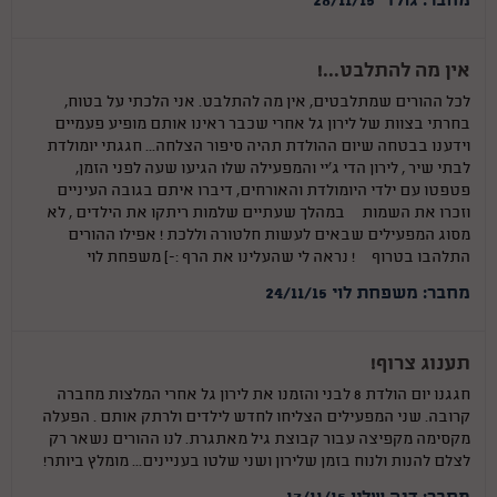
מחבר: גולדי 28/11/15
אין מה להתלבט...!
לכל ההורים שמתלבטים, אין מה להתלבט. אני הלכתי על בטוח,
בחרתי בצוות של לירון גל אחרי שכבר ראינו אותם מופיע פעמיים
וידענו בבטחה שיום ההולדת תהיה סיפור הצלחה... חגגתי יומולדת
לבתי שיר , לירון הדי ג'יי והמפעילה שלו הגיעו שעה לפני הזמן,
פטפטו עם ילדי היומולדת והאורחים, דיברו איתם בגובה העיניים
וזכרו את השמות… במהלך שעתיים שלמות ריתקו את הילדים , לא
מסוג המפעילים שבאים לעשות חלטורה וללכת ! אפילו ההורים
התלהבו בטרוף… ! נראה לי שהעלינו את הרף :-) משפחת לוי
מחבר: משפחת לוי 24/11/15
תענוג צרוף!
חגגנו יום הולדת 8 לבני והזמנו את לירון גל אחרי המלצות מחברה
קרובה. שני המפעילים הצליחו לחדש לילדים ולרתק אותם . הפעלה
מקסימה מקפיצה עבור קבוצת גיל מאתגרת. לנו ההורים נשאר רק
לצלם להנות ולנוח בזמן שלירון ושני שלטו בעניינים... מומלץ ביותר!