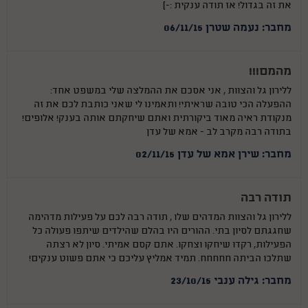
את זה בגדול! אז תודה ענקית :-)
מחבר: נעמה שטרן 06/11/15
מהמם!!!
ללירון גל והצוות , אני אסכם את ההמלצה שלי במשפט אחד:
ההפעלה הכי טובה שראיתי! ותאמינו לי שאני כותבת לכם את זה
מנקודת ראיה מאוד ביקורתית ואתם שיחקתם אותה בענק! אלופים!
בתודה רבה מקרב לב - אמא של עדן
מחבר: שירן אמא של עדן 02/11/15
תודה רבה
ללירון גל והצוות המדהים שלו , תודה רבה לכם על פעילות מדהימה
שחגגתם לסיון בתי. ההורים היו בהלם שהילדים שיתפו פעולה כל
הפעילות, רקדו שיחקו וצחקו. אתם קסם אמיתי. סיון לא רצתה
שתלכו הביתה חחחחח. תמיד אמליץ עליכם כי אתם פשוט ענקים!
מחבר: גילה ענבי 23/10/15