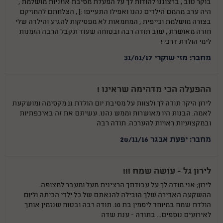
בוקר טוב , ברצוננו להודות לך על הפעלת מסיבת אוזניות מושלמת ,
היה ערב מהמם הילדים נהנו ואפילו התעייפו :) , הצלחתם להחזיקם
בצורה מושלמת וכייפית , המחמאות לא מפסיקות להגיע והילדה שלי
חזרה מאושרת , שוב תודה רבה ובטוחה שעוד תקבל הרבה הזמנות
לימי הולדת דרכי !
מחבר: מזי שוקרי 31/01/17
ההפעלה הכי מדהימה שראינו !
לירון היקר תודה לך ולצוות על מסיבת יום הולדת 11 מקסימה ומושקעת
לאמה. הבנות היו מאושרות וממש נהנו. עשיתם את זה באיכפתיות
ובמקצועיות ראויות להערכה. תודה רבה
מחבר: יפעת אבגר 20/11/16
לירון גל - עושה שמח !!!
לירון; אני מודה לך על עבודתך הרצינית מעל ומעבר למצופה.
ההשקעה האדירה שלך הובילה להנאתם של כל ילדי הכיתה וליום
הולדת שמח במיוחד ליסמין בת 10. תודה רבה ובטוח שנזמין אותך
לאירועים נוספים... בתודה - ענת שדה