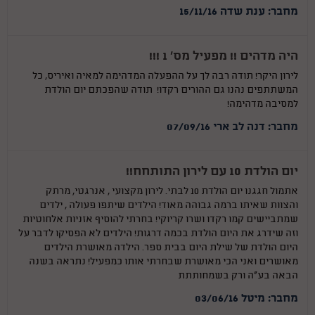
מחבר: ענת שדה 15/11/16
היה מדהים !! מפעיל מס' 1 !!!
לירון היקר! תודה רבה לך על ההפעלה המדהימה למאיה ואיריס, כל
המשתתפים נהנו גם ההורים רקדו! תודה שהפכתם יום הולדת
למסיבה מדהימה!
מחבר: דנה לב ארי 07/09/16
יום הולדת 10 עם לירון התותחח!!
אתמול חגגנו יום הולדת 10 לבתי. לירון מקצועי , אנרגטי, מרתק
והצוות שאיתו ברמה גבוהה מאוד! הילדים שיתפו פעולה , ילדים
שמתביישים קמו רקדו ושרו קריוקי! בחרתי להוסיף אזניות אלחוטיות
וזה שידרג את היום הולדת בכמה דרגות! הילדים לא הפסיקו לדבר על
היום הולדת של שילת היום בבית ספר. הילדה מאושרת הילדים
מאושרים ואני הכי מאושרת שבחרתי אותו כמפעיל! נתראה בשנה
הבאה בע"ה ורק בשמחותתת
מחבר: מיטל 03/06/16