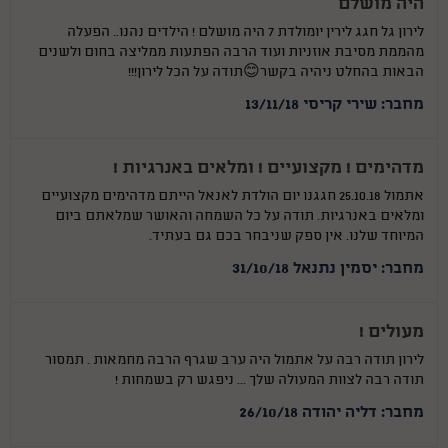
היה מושלם
לירון גל חגג לירין יומולדת 7 היה מושלם ! הילדים נהנו.. הפעלה
מהממת מסיבת אוזניות ועוד הרבה הפתעות ממליצה בחום ולשנים
הבאות בהחלט ניהיה בקשר😊תודה על הכל לירון!!!
מחבר: שירי קריסי 13/11/18
מדהימים ! מקצועיים ! ומלאים באנרגיות !
אתמול 25.10.18 חגגנו יום הולדת לאנאל הייתם מדהימים מקצועיים
ומלאים באנרגיות. תודה על כל השמחה והאושר שמלאתם ביום
המיוחד שלנו. אין ספק שניבחר בכם גם בעתיד.
מחבר: יסמין נתנאל 31/10/18
מעולים !
לירון תודה רבה על אתמול היה ערב שגרף הרבה מחמאות . תמסור
תודה רבה לצוות המעולה שלך ... ניפגש רק בשמחות !
מחבר: דליה יהודה 26/10/18