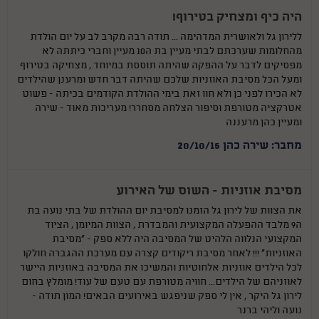
היה כיף ומצחיק בטירוף!
ללירון גל ולאושרית המדהימה ... תודה רבה מקרב לב על יום הולדת
מהחלומות שערכתם לבתי מעיין בת ה10 מעיין וחברי כיתתה לא
מפסיקים לדבר על ההפקה שהיתה תוססת במיוחד , מצחיקה בטירוף
ומעל הכל מסיבת האוזניות שלכם שהיתה דבר חדש ומרענן שהילדים
לא הכירו לפני כן ולא חוו זאת בימי ההולדת הקודמים בכיתה - פשוט
אטרקציה מטורפת וסיפור הצלחה מסחרר! מעריכות מאוד - שירה
ומעיין כהן מרעננה
מחבר: שירה כהן 20/10/15
מסיבת אוזניות - השוס של האירוע
את הצוות של לירון גל הזמנו למסיבת יום ההולדת של בתי נועה בת
ה9 מלבד ההפעלה המקצועית והמבדרת , הצוות המיומן , הציוד
המקצועי הנלווה הלהיט של המסיבה היה ללא ספק - "מסיבת
האוזניות" !!! לאחר מסיבת ריקודים קצרה עם מערכת ההגברה חולקו
לכל הילדים אוזניות אלחוטיות והמשיכו את המסיבה באוזניות היישר
לאוזניהם של הילדים... חוויה מטורפת עם טעם של עוד! מומלץ בחום
לירון גל היקר , אין לי ספק שניפגש באירועים הבאים! המון תודה -
נועה וליהי ברנר