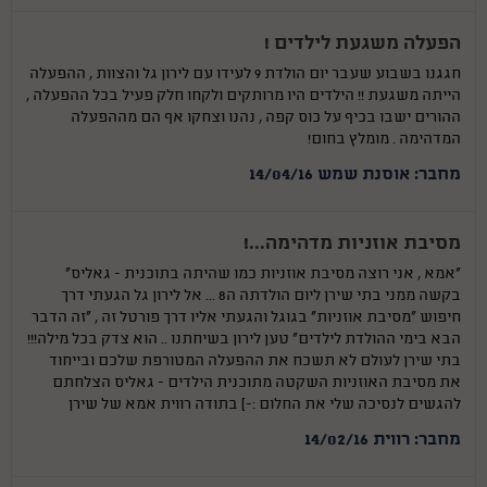
הפעלה משגעת לילדים !
חגגנו בשבוע שעבר יום הולדת 9 לעידו עם לירון גל והצוות , ההפעלה
הייתה משגעת !! הילדים היו מרותקים ולקחו חלק פעיל בכל ההפעלה ,
ההורים ישבו בכיף על כוס קפה , נהנו וצחקו אף הם מההפעלה
המדהימה . מומלץ בחום!
מחבר: אוסנת שמש 14/04/16
מסיבת אוזניות מדהימה...!
"אמא , אני רוצה מסיבת אוזניות כמו שהיתה בתוכנית - גאליס"
בקשה ממני בתי שירן ליום הולדתה ה8 ... אל לירון גל הגעתי דרך
חיפוש "מסיבת אוזניות" בגוגל והגעתי אליו דרך פורטל זה , "זה הדבר
הבא בימי ההולדת לילדים" טען לירון בשיחתנו .. הוא צדק בכל מילה!!!
בתי שירן לעולם לא תשכח את ההפעלה המטורפת שלכם ובייחוד
את מסיבת האוזניות השקטה מתוכנית הילדים - גאליס הצלחתם
להגשים לנסיכה שלי את החלום :-) בתודה רווית אמא של שירן
מחבר: רווית 14/02/16