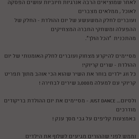
לאחר שמוציאים הרבה אנרגיות חיוביות עושים הפסקה
לאוכל , ממלאים מצברים
ועוברים לחלק המשעשע של יום ההולדת - החלק של
ההפעלה ומשחקי החברה המצחיקים
מהתכנית "הכל הולך".
מסיימים להיקרע מצחוק ועוברים לחלק האומנותי של יום
ההולדת - שרים קריוקי!
כל זוג ילדים בוחר את השיר שהוא הכי אוהב מתוך תפריט
קריוקי עם למעלה מ3,000 שירים לבחירה !
ולסיום... JUST DANCE - מסיימים את יום ההולדת בריקודים
מודרכים
באמצעות קליפים על גבי מסך ענק !
וממש לפני שההורים מגיעים לשלוף את הילדים