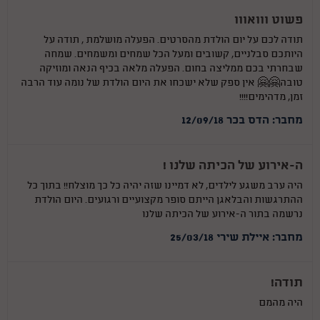
פשוט ווואווו
תודה לכם על יום הולדת מהסרטים. הפעלה מושלמת , תודה על
היותכם סבלניים, קשובים ומעל הכל שמחים ומשמחים. שמחה
שבחרתי בכם ממליצה בחום. הפעלה מלאה בכיף הנאה ומוזיקה
טובה🤗🤗 אין ספק שלא ישכחו את היום הולדת של נומה עוד הרבה
זמן, מדהימים!!!!
מחבר: הדס בכר 12/09/18
ה-אירוע של הכיתה שלנו !
היה ערב משגע לילדים, לא דמיינו שזה יהיה כל כך מוצלח!! בתוך כל
ההתרגשות והבלאגן הייתם סופר מקצועיים ורגועים. היום הולדת
נרשמה בתור ה-אירוע של הכיתה שלנו
מחבר: איילת שירי 25/03/18
תודה!
היה מהמם