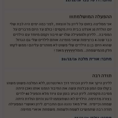
מחבר: רויטל בכר 22/12/15
ההפעלה המושלמת!!!
אני ממליצה בחום על לירון גל והצוות , לפני כמה ימים היה לבת שלי
יום הולדת 10 אצלנו בבית היה מקסים ! כולם עד היום מדברים על
המסיבה... ללירון ולמפעילה שלו יש חיבור וקסם מיוחד עם הילדים
כבר שנה 4 ברציפות שאני מזמינה אותם לילדים שלי גם הגדול
שהוא היום בן 11 הילדים שלי פשוט לא מוותרים עליהם ! ממש לקחו
חלק מהמישפחה... מומלץץץץץ מאוד !
מחבר: אורית מלכה 20/12/15
תודה רבה
ללירון היקר את לירון הכרתי דרך האינטרנט, ללא המלצה פשוט משהו
בקולו עם המון סבלנות עשה את החיבור הזמנו אותו ואכן היתה
מסיבה מקסימה. לירון הגיע בזמן עם ציוד מלא והפעיל 40 ילדים
בצורה מדהימה. הילדים לא השתעממו לרגע והיום הולדת היתה
שמחה וכייפית . אייל מאד נהנה וגם החברים. לירון ואושרי המפעילה
תודה רבה שתמשיכו לשמח ולשמוח. משפחת אזארי מחיפה