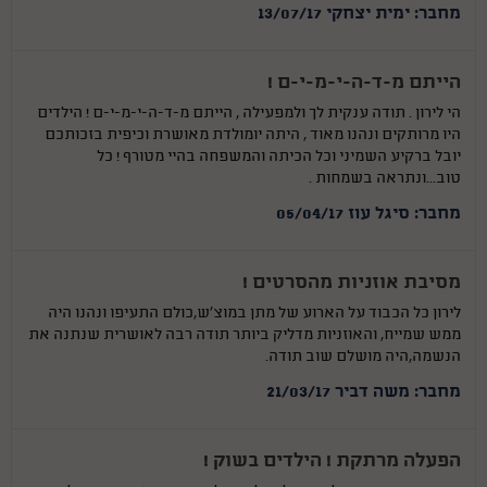
מחבר: ימית יצחקי 13/07/17
הייתם מ-ד-ה-י-מ-י-ם !
הי לירון . תודה ענקית לך ולמפעילה , הייתם מ-ד-ה-י-מ-י-ם ! הילדים
היו מרותקים ונהנו מאוד , היתה יומולדת מאושרת וכיפית בזכותכם
יובל ברקיע השמיני וכל הכיתה והמשפחה בהיי מטורף ! כל
טוב...ונתראה בשמחות .
מחבר: סיגל עוז 05/04/17
מסיבת אוזניות מהסרטים !
לירון כל הכבוד על הארוע של מתן במוצ'ש,כולם התעיפו ונהנו היה
ממש שמייח, והאוזניות מדליק ביותר תודה רבה לאושרית שנתנה את
הנשמה,היה מושלם שוב תודה.
מחבר: משה דביר 21/03/17
הפעלה מרתקת ! הילדים בשוק !