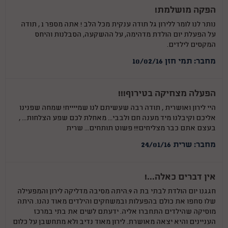
הפקה מושלמת!
נותר לנו לומר ללירון גל תודה ענקית מכל הלב ! אתה מספר 1 , תודה
על הפעלת יום הולדת מדהימה, על ההשקעה, הסבלנות והיחס
המקסים לילדים.
מחבר: תמי חזן 10/02/16
הפעלה מצחיקה בטירוף!!!
היי לירון ואושרית , תודה רבה שעשיתם לנו שמייייח! שמחה שפנינו
אליכם וקיבלנו מיד מענה חם ולבבי... מאחלת לכם שפע הצלחות... ,
בעצם אתם כבר מצליחים!!! פשוט תותחים... שרית
מחבר: שרית 24/01/16
אין דברים כאלה...!
חגגנו יום הולדת לבתי בת ה 9.היתה מסיבה מדליקה לירון והמפעילה
שלו סחפו את כולם בהפעלות ובמשחקים והילדים מאוד נהנו. היתה
מוסיקה שהילדים התחברו אליה. ידעתם לשים את בתי במרכז
העניינים והיא יצאה מאושרת. לירון מאוד נדיב ולא מתחשבן על כלום