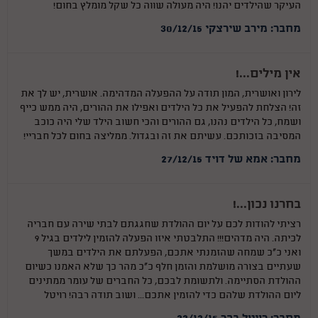
העיקר שהילדים יהנו! היה מעולה שווה כל שקל מומלץ בחום!
מחבר: מירב שירצקי 30/12/15
אין מילים...!
לירון ואושרית, המון תודה על ההפעלה המדהימה. אושרית, יש לך את
זה! הצלחת להפעיל את כל הילדים ואפילו את ההורים, היה ממש כייף
ושמח, כל הילדים נהנו, גם ההורים והכי חשוב הילד שלי היה כוכב
המסיבה בזכותכם. עשיתם את זה ובגדול. ממליצה בחום לכל חבריי!
מחבר: אמא של דויד 27/12/15
בחרנו נכון...!
רציתי להודות לכם על יום ההולדת שחגגתם לבתי שירה עם חבריה
לכיתה. היה מדהים!!! התלבטתי איזו הפעלה להזמין לילדים בגיל 9
ואני כ"כ שמחה שהזמנתי אתכם, הפעלתם את הילדים במשך
שעתיים בצורה מושלמת והזמן חלף כ"כ מהר כך שלא האמנו כשיום
ההולדת הסתיימה. ולתשומת לבכם, כל החברים של עומר ממתינים
ליום ההולדת שלהם כדי להזמין אתכם... ושוב תודה רבה! רויטל