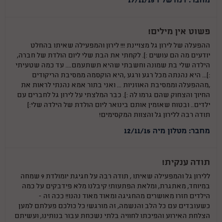
מחבר: דנה שליו 17/11/15
פשוט אין מילים!
ההפעלה של לירון גל מצויינת !!! לירון והמפעילה שאיתו בהחלט
יודעים מה הם עושים :). לקחתי את הבת שלי ליום הולדת של חברה,
הילדה שלי בת שמונה וחשבתי שהיא תשתעמם.... עד כמה שטעיתי
:)... היא נהנתה מכל רגע ורגע ,היא הוקסמה ממסיבת הריקודים
,מההפעלה וממסיבת האוזניות ... ואני בתור אמא נהנתי לראות את
החיוך והצחוק שהם גרמו לה :). כבר המלצתי על לירון גל לחברים עם
ילדים.. ובטוח שאזמין אותם בינואר ליום הולדת של הילדה שלי:)
תודה רבה ללירון גל והצוות המקסימים!‎
מחבר: מטלון מיה 12/11/15
תודה ענקית!
ללירון גל והמפעילה שאיתו , תודה רבה על חגיגת יומולדת 9 שמחה
במיוחד, מאתגרת, ומלאת הפתעות! קיבלנו מלא פידבקים על כמה
הילדים חזרו מאושרים מהחגיגה ומאוד מאוד נהנו!! ככה זה -
כשעובדים עם כל הלב והנשמה, זה מורגש! כל כולכם פעלתם למען
הצלחת האירוע והפיכתו לחוויה בלתי נשכחת עבור בנותינו, ועשיתם