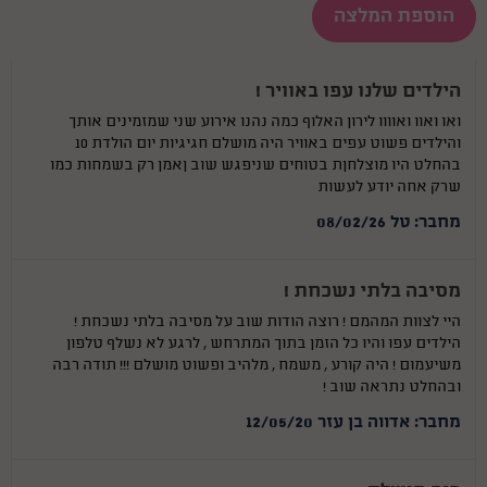
הוספת המלצה
הילדים שלנו עפו באוויר !
ואו ואוו ואוווו לירון האלוף כמה נהנו אירוע שני שמזמינים אותך
והילדים פשוט עפים באוויר היה מושלם חגיגיות יום הולדת 10
בהחלט היו מוצלחןת בטוחים שניפגש שוב ןאמן רק בשמחות כמו
שרק אחה יודע לעשות
מחבר: טל 08/02/26
מסיבה בלתי נשכחת !
היי לצוות המהמם ! רוצה הודות שוב על מסיבה בלתי נשכחת !
הילדים עפו והיו כל הזמן בתוך המתרחש , לרגע לא נשלף טלפון
משיעמום ! היה קורע , משמח , מלהיב ופשוט מושלם !!! תודה רבה
ובהחלט נתראה שוב !
מחבר: אדווה בן עזר 12/05/20