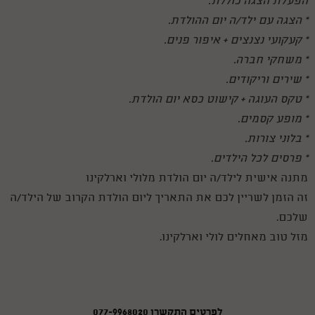
הפעלת הצגה כוללת:
* הצגה עם ילד/ה יום ההולדת.
* קעקועי נצנצים + איפור פנים.
* משחקי חברה.
* שירים וריקודים.
* טקס העוגה + קישוט כסא יום הולדת.
* מופע קסמים.
* בלוני צורות.
* פרסים לכל הילדים.
מתנה אישית לילד/ה יום הולדת מלולי וארלקינו
זה הזמן לשריין לכם את התאריך ליום הולדת הקרוב של הילד/ה
שלכם.
מזל טוב מאחלים לולי וארלקינו.
לפרטים התקשרו 077-9968020