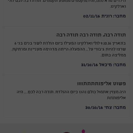
הילדים נורא נהנו, והיו מוקסמים ממופע הקסמים. תודה רבה לכם לולי
וארלקינו.
מחבר: רונית 02/11/16
תודה רבה, תודה רבה תודה רבה
בתאריך 9.10.16 לולי וארלקינו הפעילו ביום הולדת לשני בנים בני 6
שרצו להיות גיבורי על... ההפעלה הייתה מדהימה מעניינת ומרתקת.
ממליצה בחום.
מחבר: מיכאל 31/10/16
פשוט אליפותתתת!!!!
היה מצוין אתמול כולם נהנו ביום ההולדת. תודה רבה לכם.... היה
אליפותתת
מחבר: צחי 30/10/16