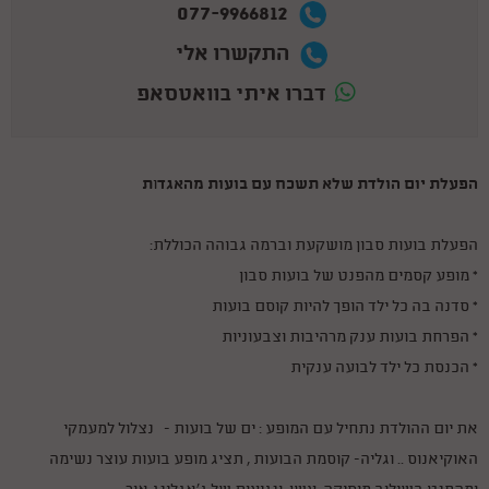
077-9966812
התקשרו אלי
דברו איתי בוואטסאפ
הפעלת יום הולדת שלא תשכח עם בועות מהאגד
ת
ו
הפעלת בועות סבון מושקעת וברמה גבוהה הכוללת:
* מופע קסמים מהפנט של בועות סבון
* סדנה בה כל ילד הופך להיות קוסם בועות
* הפרחת בועות ענק מרהיבות וצבעוניות
* הכנסת כל ילד לבועה ענקית
את יום ההולדת נתחיל עם המופע : ים של בועות - נצלול למעמקי
האוקיאנוס .. וגליה- קוסמת הבועות , תציג מופע בועות עוצר נשימה