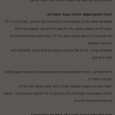
ומהפנט בשילוב מוסיקה, עשן, ונגיעות של ג'אגלינג אור.
לאחר המופע אפשר לבחור בשתי אופציות:
אפשרות אחת: סדנה במקום סגור ( מתאימה גם לחורף).. בסדנה זו כל ילד
יהפוך להיות קוסם בועות. גליה תראה לילדים איך לעשות תרגילים
וטריקים מגניבים עם בועות סבון. כל ילד יקבל מגוון אביזרים מיוחדים
לביצוע הקסמים.
אפשרות שניה : סדנה של הפרחת בועות ענקיות בחוץ. מתאימה לימי
האביב והקיץ.
בליווי מוסיקה , נפריח בועות ענקיות צבעוניות ומרהיבות עם מגוון מקלות
הפרחה מיוחדים.
לאחר הסדנה נעשה הפסקת אוכל, כיבוד עוגה וטקס יום הולדת.
בחלק האחרון של הפעילות גליה תכניס כל ילד לבועת סבון ענקית . נעשה
פרצופים ונצטלם למזכרת.