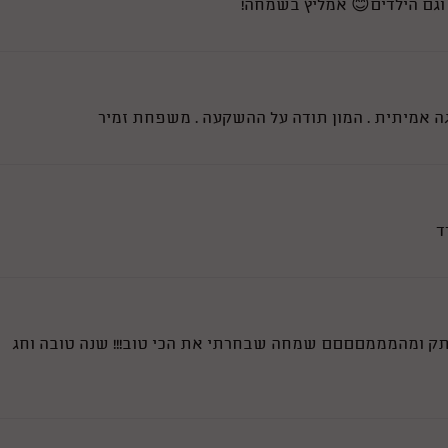
ד וגם הילדים😊 אמליץ בשמחה!
גה אמיתית . המון תודה על ההשקעה . משפחת זמיר
ד
תק ומהמממםםםם שמחה שבחרתי את הכי טוב!!! שנה טובה וחג