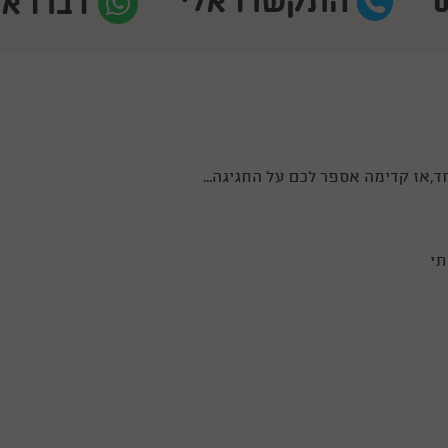
התקשרו אלי
דברו אי
,אז קדימה אספר לכם על החגיגה...
תי