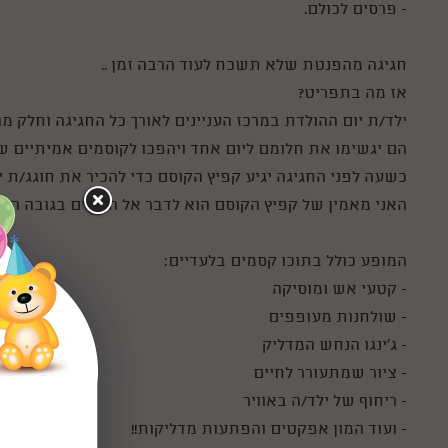
- פרסים לכולם.
חגיגה מהפנטת שלא תשכח לעוד הרבה זמן ..
אז מה בתפריט?
ילד/ת יום ההולדת במרכז העניינים לאורך כל החגיגה וחלק 
הם יגשימו את חלומם ליום אחד ויהפכו לקוסמים אמיתיים 
כשעה לפני החגיגה יגיע קפיץ הקוסם כדי להכיר את חוגג/ת
האני מאמין של קפיץ הקוסם הוא לדבר אל הילדים בגובה העינ
המופע כולל בתוכו קסמים בלעדיים:
- קטעי אש ומוסיקה
- שולחנות מעופפים
- ג'ינגו הנחש המדליק
- ציור שמתעורר לחיים
- ריחוף של ילד/ה באוויר
- ועוד המון אפקטים והפתעות מדליקות!!