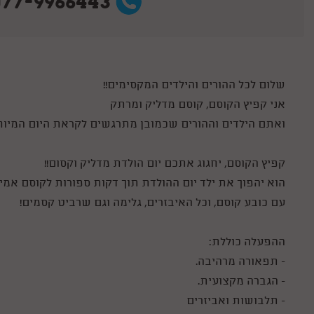
077-9966443
שלום לכל ההורים והילדים המקסימים!!
אני קפיץ הקוסם, קוסם מדליק ומרתק
ואתם הילדים וההורים שכמובן מתרגשים לקראת היום המיוחד
קפיץ הקוסם, יחגוג אתכם יום הולדת מדליק וקסום!!
הוא יהפוך את ילד יום ההולדת תוך דקות ספורות לקוסם אמי
עם כובע קוסם, וכל האיבזרים, גלימה וגם שרביט קסמים!
ההפעלה כוללת:
- תפאורה מרהיבה.
- הגברה מקצועית.
- תלבושות ואביזרים