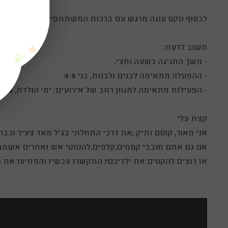
לבסוף טקס עוגה מרגש עם ברכות המשתתפים.
חשוב לדעת:
- משך החגיגה כשעה וחצי.
- ההפעלה מתאימה לבנים ולבנות, בני 4-8.
- הפעילות מתאימה למגוון רחב של אירועים: ימי הולדת, גנים, 
קצת עלי
אני מאור, קוסם ותיק ,את דרכי התחלתי בגיל מאד צעיר וכב
אם גם אתם חובבי קסמים,קלפים,להטוטי אש ואחרים אשמח 
אז רוצים להקסים את ילדיכם? התקשרו עכשיו והפתיעו את כ