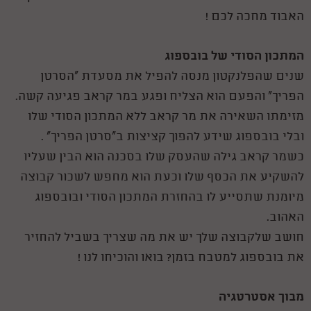
האבוד מחכה לכם !
המתכון הסודי של בובספוג
שנים שהפלנקטון מנסה להפיל את מסעדת "הסרטן
הפריך" והפעם הוא הצליח ופגע במר קראב פגיעה קשה.
מזימתו השאירה את מר קראב ללא המתכון הסודי שלו
ובלי בובספוג שידע להפוך קציצות ב"סרטן הפריך" .
כשמר קראב גילה שהעסק שלו בסכנה הוא הבין שעליו
להשקיע את הכסף שלו וכעת הוא מחפש לשכור קבוצה
מיומנת שתסייע לו בהחזרת המתכון הסודי ובובספוג
האהוב.
חושב שלקבוצה שלך יש את מה שצריך בשביל להחזיר
את בובספוג למטבח בזמן? בואו והוכיחו לנו !
מבוך אסטרטגיה