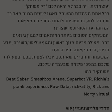
ועוצמתית – זה כבר לא יראה לכם "רק משחק"..
בכל אחת מעמדות המשחק דאגנו לשטח מרווח מאד כך
שתוכלו לנוע בחופשיות ולהנות מחוויית המציאות
המדומה עד הסוף וכמו שצריך!
המשחקים הטובים ביותר המותאמים למגוון גילאים
רחב: פעולה ויריות מגוף ראשון ומגוף שלישי,חשיבה, מדע
בדיוני, הרפתקאות, ספורט ועוד.
המשפחה והחברים שאיתכם יוכלו לצפות בכם ובפעולות
שלכם במסכי פלזמה שבעמדה שלכם.
משחקים כמו:
Beat Saber, Smashbox Arena, Superhot VR, Richie's
plank experience, Raw Data, rick-ality, Rick and
Morty virtual
חדרי פליישטשיין VIP