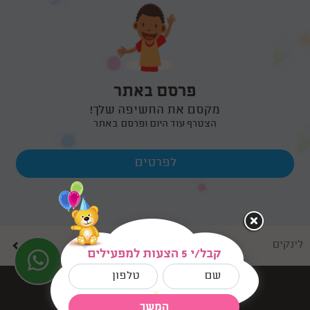
פרסם באתר
מקסם את החשיפה שלך!
הצטרף עוד היום ופרסם באתר
לפרטים
לינקים
קבל/י 5 הצעות למפעילים
בניית אתרים dooble
©
המשך
כל הזכויות שמורות למסיבו.נט