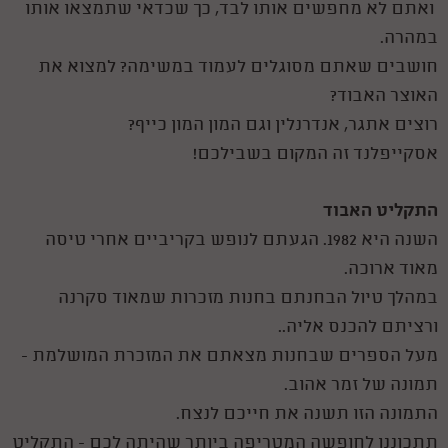
ואתם לא מחפשים אותו לבד, כך שכדאי שתמצאו אותו
במהרה.
חושבים שאתם מסוגלים לעמוד במשימה? למצוא את
האוצר האבוד?
רוצים אתגר, אנדרנלין וגם המון המון כייף?
אסקייפלנד זה המקום בשבילכם!
התקליט האבוד
השנה היא 1982. הגעתם לנופש בקריביים אחרי טיסה
מאוד ארוכה.
במהלך טיול הבחנתם בחנות מזכרות שמאוד סקרנה
ורציתם להכנס אליה..
מעל הספרים שבחנות מצאתם את המזכרת המושלמת -
תמונה של זמר אהוב.
התמונה הזו תשנה את חייכם לנצח.
תתכוננו לחופשה המטריפה ביותר שהיתה לכם - התקליט