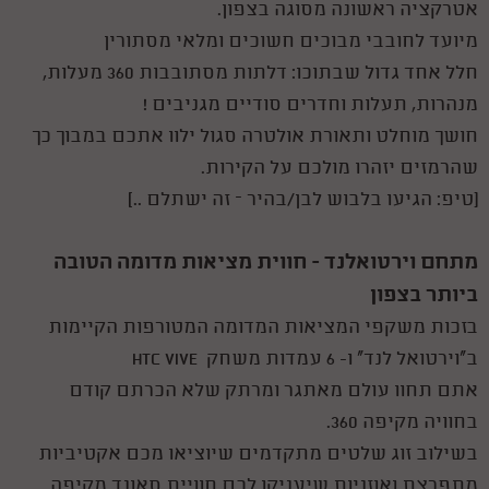
אטרקציה ראשונה מסוגה בצפון.
מיועד לחובבי מבוכים חשוכים ומלאי מסתורין
חלל אחד גדול שבתוכו: דלתות מסתובבות 360 מעלות,
מנהרות, תעלות וחדרים סודיים מגניבים !
חושך מוחלט ותאורת אולטרה סגול ילוו אתכם במבוך כך
שהרמזים יזהרו מולכם על הקירות.
(טיפ: הגיעו בלבוש לבן/בהיר – זה ישתלם ..)
מתחם וירטואלנד - חווית מציאות מדומה הטובה
ביותר בצפון
בזכות משקפי המציאות המדומה המטורפות הקיימות
ב"וירטואל לנד" ו- 6 עמדות משחק HTC VIVE
אתם תחוו עולם מאתגר ומרתק שלא הכרתם קודם
בחוויה מקיפה 360.
בשילוב זוג שלטים מתקדמים שיוציאו מכם אקטיביות
מתפרצת ואוזניות שיעניקו לכם חוויית סאונד מקיפה