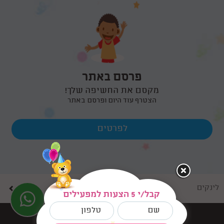
פרסם באתר
מקסם את החשיפה שלך!
הצטרף עוד היום ופרסם באתר
לפרטים
לינקים
קבל/י 5 הצעות למפעילים
בניית אתרים dooble