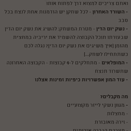
ואתם צריכים למצוא דרך לפתוח אותו
- השורד האחרון
- לכל שחקן יש הזדמנות אחת לנצח בכל
סבב
- נשק יום הדין
- מטרת המשחק: להשיג את נשק יום הדין
שבעזרתו תוכל הקבוצה להשמיד את יריביה במחצית
מהזמן (איך משיגים את נשק יום הדין? נגלה לכם
כשתתחילו לשחק...)
- המופלאים
- מתחלקים ל-4 קבוצות - הקבוצה האחרונה
שתשרוד תנצח
- עוד המון אפשרויות כיפיות זמינות אצלנו
מה מקבלים?
-
מגוון נשקי לייזר מקצועיים
- מחצלות
- זירה מאובזרת