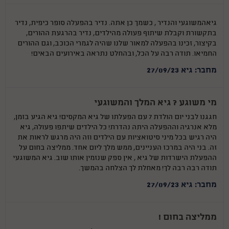
גיאהמשוגעי והנדיר , כשמך כן אתה. נדיר בהפעלה סופר כיפית, נדיר
בתקשורת וקבלת שיתוף פעולה מהילדים, נדיר בהרגעת ההורים,
בקיצור, זכינו בהפעלה למאור שלנו שהיה לגמרי הכוכב, וגם ההורים
החמיאו. תודה רבה על הכל, ובהחלט נתראה באירועים הבאים!
מחבר: גיא 27/09/23
מי משוגע ? גיא המלך והמשוגעי
חגגנו לבני יום הולדת 7 עם הפעלתו של גיא המקסים! גיא הגיע בזמן,
מלא אנרגיה וההפעלה היתה נהדרת! כל הילדים שיתפו פעולה, גיא
היה רגיש בכל מיני סיטואציות עם הילדים וזה היה מרגש לראות את
זה. בני היה במרכז העניינים, ממש מלך ליום אחד. ממליצה בחום על
ההפעלת הישרדות של גיא , אין ספק שנזמין אותו שוב. גיא המשוגעי
תודה רבה רבה לך! מאחלת לך הצלחה בהמשך.
מחבר: גיא 27/09/23
ממליצה בחום !