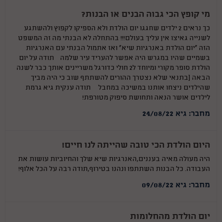
מי קופץ הכי גבוה הבנים או הבנות?
כך נראים 2 ילדים שחגגו יום הולדת ולא הספיקו לקפוץ ולהשתגע
לשנייה גאיצו אין עליך בעולם!!! בהתחלה לא הבנתי מה זה המשפט
הזה ״יום הולדת באנרגיות שיא״ ואז אתמול הבנתי עם האנרגיות
בשמיים שהיו במגרש היה אפשר להעריד עיר שלמה…תודה על יום
הולדת סופר מקורי ומיוחד ל2 חולי כדורגל משריינים אותך כבר לשנה
הבאה (בתנאי שלא נצטרך ההורים להשתתף שוב כי היה מביך
שהילדים ניצחו אותנו במשיכה במחבל… תודה ענקית גיא גרמת
לילדים אושר הנאה ותחושת סיפוק מטורפת!
מחבר: גיא 24/08/22
היום הולדת הכי טובה שהייתה לנו חיים!
היה מעולה מאיה בעננים,האנרגיות שיא שלך והחיוביות עושות את
העבודה. כל הבנות השתתפו ונהנו בטירוף,תודה רבה על הכל אלוף!
מחבר: גיא 09/08/22
יום הולדת מהחלומות