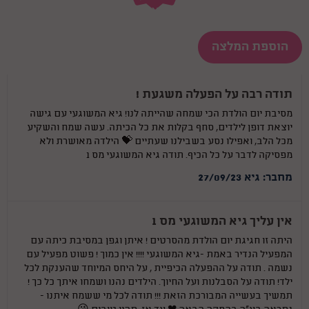
ומעצימה !
הוספת המלצה
תודה רבה על הפעלה משגעת !
מסיבת יום הולדת הכי שמחה שהייתה לנו! גיא המשוגעי עם גישה
יוצאת דופן לילדים, סחף בקלות את כל הכיתה. עשה שמח והשקיע
מכל הלב, ואפילו נסע בשבילנו שעתיים 💝 הילדה מאושרת ולא
מפסיקה לדבר על כל הכיף. תודה גיא המשוגעי מס 1
מחבר: גיא 27/09/23
אין עליך גיא המשוגעי מס 1
היתה זו חגיגת יום הולדת מהסרטים ! איתן וגפן במסיבת כיתה עם
המפעיל הנדיר באמת -גיא המשוגעי !!!! אין כמוך ! פשוט מפעיל עם
נשמה . תודה על ההפעלה הכיפיית , על היחס המיוחד שהענקת לכל
ילד! תודה על הסבלנות ועל החיוך. הילדים נהנו ושמחו איתך כל כך !
תמשיך בעשייה המבורכת הזאת !!! תודה לכל מי ששמח איתנו -