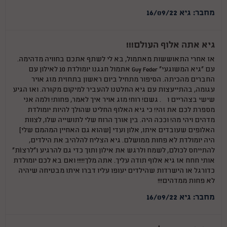
מחבר: גיא 16/09/22
גיא אתה אלוף העולם!!!
אז אחרי התאוששות מאתמול, בא לי לשתף אתכם בחוויה מדהימה.
עם ”גיא המשוגעי” Guy Feder אתמול חגגנו יומולדת 10 לאילון עם
החברים מהכיתה. הסיפור מתחיל ביום ראשון בתחזית מזג אויר
עגומה, בהתייעצות עם גיא החלטנו להעביר למיקום מקוּרה. ואז הגיע
שישי בצהריים ו…. גשם! רוח! מזג אויר איך לאמר, פחות! ולמה אני
מספרת לכם את זה?! כי גיא האלוף החליט שהולך להיות יומולדת
מדהים ויהי מה! וככה היה. בין אורך הרוח שלי לתושייה שלו, לצוות
האלופים שעובדים איתו, אלון ועדי (שהוא גם האחיין המהמם שלי)
היה יומולדת לא פחות ממושלם. גיא הצליח להלהיב את הילדים,
להתייחס לכולם, לשמח ולרגש את אילון ותוך כדי גם להרגיע ו”לרצוֹת”
אותי חחח אז גיא אלוף תודה עליך. אתה מלך!!!!! ואם בא לכם יומולדת
כדורגל או הישרדות שהילדים יעופו עליו דברו איתו מבטיחה שיהיה
לא פחות ממדהים!!!
מחבר: גיא 16/09/22