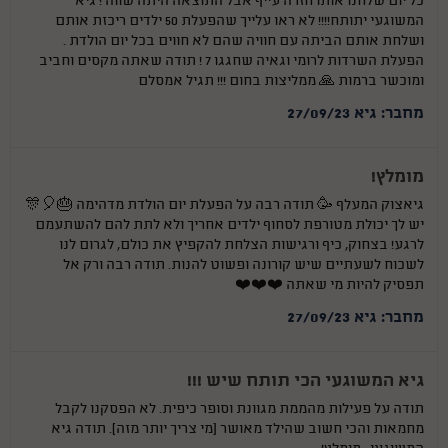
כל יום שלחנו אותו חזרה עייף אבל התוצאה היתה שווה ! גיא
המשוגעי יתותח!!!! לא ראו עלייך שהפעלת 50 ילדים ריכזת אותם
ושלחת אותם הביתה עם חוויה שהם לא חווים בכל יום הולדת .
הפעלת השרדות לרומי וגאיה שחגגו 7 ! תודה שאתה מקסים וחביב
ומוכשר ברמות 🙏 ממליצות בחום !!! תגיל אמסלם
מחבר: גיא 27/09/23
מומלץ!
גיאצוק המעלף 🥳 תודה רבה על הפעלת יום הולדת מדהימה 🎂🎈🎊
יש לך יכולת מטורפת לסחוף ילדים אחריך ולא לתת להם להשתעמם
לרגע! בצחוק, כיף ורגישות הצלחת להקפיץ את כולם, לגרום לנו
לשכוח לשעתיים שיש קורונה ופשוט להנות. תודה רבה ורק אל
תפסיק להיות מי שאתה ❤️❤️❤️
מחבר: גיא 27/09/23
גיא המשוגעי הכי תותח שיש !!!
תודה על פעילות מהממת מגוונת וסופר כיפית. לא הפסקנו לקבל
מחמאות והכי חשוב שהילד מאושר (מי צריך יותר מזה). תודה גיא