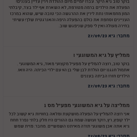
בוקר טוב גיא היקר. עברו יומיים מיום ההולדת וירין עדיין בעננים!
הפעלת את הילדים ברמה מטורפת, לא השארת אף ילד בצד, קיבלתי
המון מחמאות! נתת לירין את ההרגשה הכי טובה שיש, שהוא במרכז
העניינים וסחפת את כולם בהפעלה היפה והאנרגטית שלך! עשיתי
בחירה מעולה ואין לי ספק שניפגש שוב.
מחבר: גיא 27/09/23
ממליץ על גיא המשוגעי !
בוקר טוב, רוצה להמליץ על מפעיל מקצועי מאוד, גיא המשוגעי .
אתמול חגגנו יום הולדת לבן שלי בן ה9 עם ילדי הכיתה. היה וואו.
הילדים חזרו הביתה בעננים
מחבר: גיא 27/09/23
ממליצה על גיא המשוגעי מפעיל מס 1
אני רוצה להמליץ על הפעלה מושקעת ומלאה בחוויות גיא קשוב לכל
ילד קופץ, רץ, רוקד ועושה שמח גם ההורים היו חלק בלתי נפרד חחח
גיא אתה אכן משוגעי תודה מאיתנו השמשיים. מחבר: פזית שמש
מחבר: גיא 27/09/23