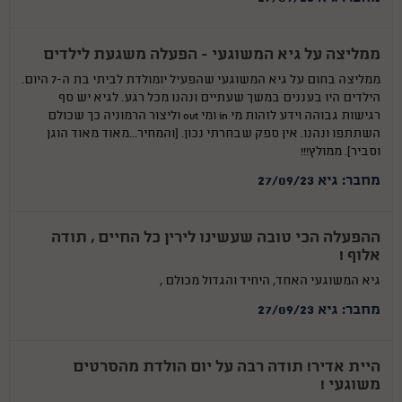
ממליצה על גיא המשוגעי - הפעלה משגעת לילדים
ממליצה בחום על גיא המשוגעי שהפעיל יומולדת לביתי בת ה-7 היום.
הילדים היו בעננים במשך שעתיים ונהנו מכל רגע. לגיא יש סף
רגישות גבוהה וידע לזהות מי in ומי out וליצור הרמוניה כך שכולם
השתתפו ונהנו. אין ספק שבחרתי נכון. (והמחיר...מאוד מאוד הוגן
וסביר). ממולץ!!!
מחבר: גיא 27/09/23
ההפעלה הכי טובה שעשינו לירין כל החיים , תודה
אלוף !
גיא המשוגעי האחד, היחיד והגדול מכולם ,
מחבר: גיא 27/09/23
היית אדיר! תודה רבה על יום הולדת מהסרטים
משוגעי !