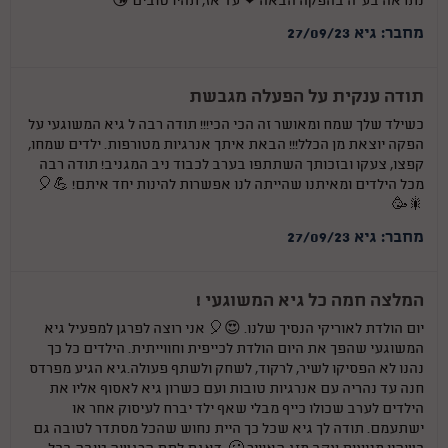
נתראה בע"ה בהפקה הבאה ❤ עד אז, תהיו טובים 😘
מחבר: גיא 27/09/23
תודה ענקית על הפעלה מגבשת
כשילד שלך שמח ומאושר זה הכי הכי!!! תודה רבה ל גיא המשוגעי על
הפקה יוצאת מן הכלל!!! הבאת איתך אנרגיות מטורפות. ילדים שמחו,
קפצו, צעקו ובזכותך השתתפו בערב לכבוד ניב המגניב! תודה רבה
מכל הילדים ומאיתנו שהייתה לנו אפשרות להינות יחד איתם! 💪🎈
🎇🥳
מחבר: גיא 27/09/23
המלצה חמה כל גיא המשוגעי !
יום הולדת לאוריקי הנסיך שלנו. 😍🎈 אני רוצה לפרגן למפעיל גיא
המשוגעי שהפך את היום הולדת לכייפית וחווייתית. הילדים כל כך
נהנו לא הפסיקו לשיר, לרקוד, לשחק ולשתף פעולה.גיא הגיע מפרדס
חנה עד נהריה עם אנרגיות טובות ועם כשרון גיא לאסוף אליו את
הילדים לערב שכולו כייף מבלי שאף ילד יברח לעיסוק אחר או
ישתעמם. תודה לך גיא שכל כך היית נחוש שהכל מסתדר לטובה גם