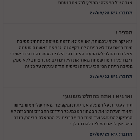
אגדה של הפעלה ! ממולץ לכל אחד ואחת
מחבר: גיא 27/09/23
מספר !
גיא יקר אלוף שכמותך, ואו אני לא יודעת מאיפה להתחיל מסיבת
סיום כזאת עוד לא הייתה לנו בקייטנה . זו פעם ראשונה שאתה
אצלינו ובהחלט לא הפעם האחרונה ! הילדים ממש נהנו והיו באוויר !
דיברו עליך המון שמחת מאוד את הילדים וגם את הצוות, ללא ספק
מסיבה הייתה הכי הכי שמחה וכייפית תודה ענקית על כל זה
מחבר: גיא 27/09/23
ואו גיא ! אתה בהחלט משוגעי
תודה ענקית על הפעלה אנרגתית ומקפיצה, מאור שלי ממש ביישן
ומאוד העלת לו את הבטחון העצמי,כל הילדים החברים והחברות לא
הפסיקו להתשגע ועד היום הם מדברים על ההפעלה בביהס, תודה
גיא- אין לי את המילים להודות לך !
מחבר: גיא 27/09/23