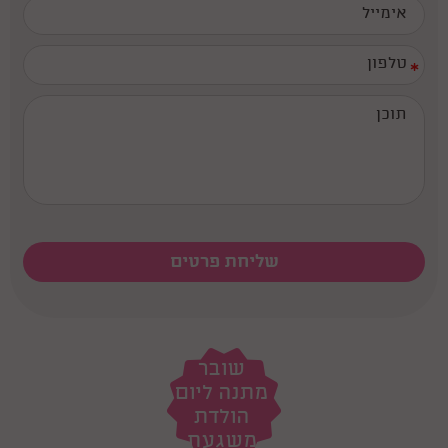
*
שובר
מתנה ליום
הולדת
משגעת