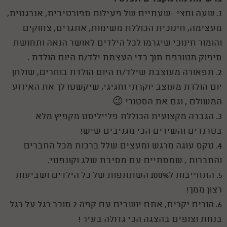
1. שעה וחצי -שעתיים של פעילות ספורטיבית, אנרגטית,
מעצימה, חינוכית הכוללת משימות, אתגרים, צחוקים
והומור חינוכי שיגרמו לכל הילדים לאושר הנאה ותחושת
סיפוק מטורפת תוך כדי העצמת ילד/ת היום הולדת .
2. תפאורה מעוצבת שילד/ת היום הולדת בוחרים, שולחן
יום הולדת מעוצב יוקרתי וחגיגי, שיקשטו לך את האירוע
המשולם , וגם את הסטורי 😉
3. הגברה מקצועית הכוללת פלייליסט מקפיץ מלא
בטרנדים והשירים הכי מגניבים שיש!
4. טקס עוגה מרגש ומעצים שלל ברכות מכל החברים
והחברות , שמסתיים עם מסיבת שלג וקונפטי.
5. התחייבות ל100% השתתפות של כל הילדים ושביעות
רצון ממך!
6. הורים יקרים, אתם יושבים עם קפה 2 סוכר רגל על רגל
בנחת וצופים בהצגה הכי גדולה בעיר !