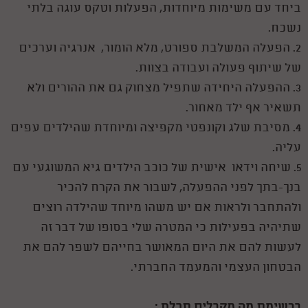
ביחד עם משימות מיוחדות, הפעלות וטקס עוגה בלתי
נשכח.
2. הפעלה המשלבת ספורט, מלא הומור, אנרגיה וערכים
של שיתוף פעולה ועבודה בצוות.
3. ההפעלה היחידה שתפיל מצחוק גם את ההורים ולא
תשאיר אף ילד מאחור.
4. מסיבת שלג וקונפטי מקפיצה ומיוחדת שהילדים עפים
עליה.
5. שיחה וידאו אישית של כוכב הילדים גיא המשוגעי עם
בנך-בתך לפני ההפעלה, לשבור את הקרח להכיר
ולהתחבר ולראות אם יש משהו מיוחד שהילדה רוצים
שתיהיה בפעילות כי המטרה שלי בסופו של דבר זה
לעשות להם את היום המאושר בחייהם לשפר להם את
הבטחון העצמי והמעמד החברתי.
ברשימת מה מקבלים תכלס :