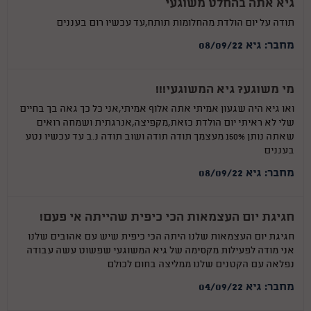
גיא אתה בהחלט משוגעי
תודה על יום הולדת מהחלומות תותח,עד עכשיו רום בעננים
מחבר: גיא 08/09/22
מי משוגע? גיא המשוגעי!!!
ואו גיא היה שגעון אמיתי אתה אלוף אמיתי,אני כל כך גאה בך בחיים
שלי לא ראיתי יום הולדת כזאת,מקפיצה,אנרגתית ושמחה רואים
שאתה נותן 150% מעצמך תודה תודה ושוב תודה נ.ב עד עכשיו נטע
בעננים
מחבר: גיא 08/09/22
חגיגת יום העצמאות הכי כיפית שהייתה אי פעם!
חגיגת יום העצמאות שלנו היתה הכי כיפית שיש עם אהובים שלנו
אני מודה לפעילות מקסימה של גיא המשוגעי שפשוט עשה עבודה
נפלאה עם הקטנים שלנו ממליצה בחום לכולם️
מחבר: גיא 04/09/22