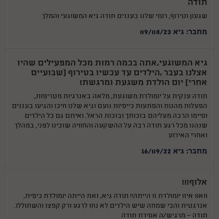
תודה
שגעון וטירוף, רומי שלנו בעננים תודה גיא המשוגעי והמלך
מחבר: גיא 09/08/23
גיא המשוגעי,אתה בכמה רמות מכל המפעילים שהיו
אצלנו בעבר ,הילדים עד עכשיו בטירוף (שבועיים
אחרי) יום הולדת משגעת ומרגשת!
תודה ענקית על יומולדת משוגעת, מלאה באנרגיות מטריפות,
הפעלות מהנות והפתעות כייפיות נועם וגיא שלנו חיכו והגיעו בעננים
וסיימו הרבה מעליהם בזכותך ובזכות הראל. ואיתם גם כל הילדים
שנהנו מכל רגע תודה רבה על ההשקעה והחוויה שזכינו לפני, במהלך
ואחרי האירוע
מחבר: גיא 16/09/22
אלוף!!!
וואוו איזו יומולדת זו הייתה!! תודה גיא, זאת הייתה יומולדת כיפית,
אנרגטית והכי שמחה שיש הילדים לא נחו לרגע ורק קפצו והשתוללו.
תודה — ‏‏מרגיש/ה ‏אסירת תודה