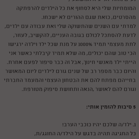
המומחיות שלי היא לסחוף את כל הילדים להרפתקה
מהסרטים, כזאת שגם ההורים לא ישכחו.
למדתי עם השנים שהתשוקה שלי זאת עבודה עם ילדים,
לדעת להסתכל לכולם בגובה העניים, להקשיב, לעזור,
לתת מעצמי תמיד 1000% על מנת שכל ילד וילדה ירגישו
הכי טוב שהם יכולים, מה שלא תמיד קיבלתי כאשר אני
הייתי ילד מאנשי חינוך, אבל זה כבר סיפור לפעם אחרת.
והיום כבר מספר רב של שנים גורם לילדים ליום המאושר
בחייהם מפתח להם את הבטחון העצמי והמעמד החברתי
וגורם להם לאושר ,הנאה ותחושת סיפוק מטורפת.
5 סיבות להזמין אותי:
1. ילד/ה שלכם יהיו כוכבי הערב!
כל החגיגה תהיה בדגש על הילד/ה החוגג/ת,