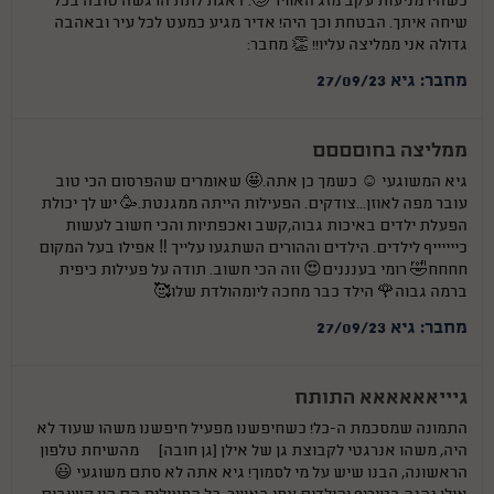
כשהיו מניעות עקב מזג האוויר 🥴. דאגת לתת הרגשה טובה בכל
שיחה איתך. הבטחת וכך היה! אדיר מגיע כמעט לכל עיר ובאהבה
גדולה אני ממליצה עליו!! 👏 מחבר:
מחבר: גיא 27/09/23
ממליצה בחוםםםם
גיא המשוגעי ☺ כשמך כן אתה.🤩 שאומרים שהפרסום הכי טוב
עובר מפה לאוזן...צודקים. הפעילות הייתה ממגנטת.🥳 יש לך יכולת
הפעלת ילדים באיכות גבוה,קשב ואכפתיות והכי חשוב לעשות
כייייייף לילדים. הילדים וההורים השתגעו עלייך ‼️ אפילו בעל המקום
חחחח🤣 רומי בענננים😍 וזה הכי חשוב. תודה על פעילות כיפית
ברמה גבוה🌹 הילד כבר מחכה ליומהולדת שלו🥰
מחבר: גיא 27/09/23
גיייאאאאאא התותח
התמונה שמסכמת ה-כל! כשחיפשנו מפעיל חיפשנו משהו שעוד לא
היה, משהו אנרגטי לקבוצת גן של אילן (גן חובה) … מהשיחת טלפון
הראשונה, הבנו שיש על מי לסמוך! גיא אתה לא סתם משוגעי 😃