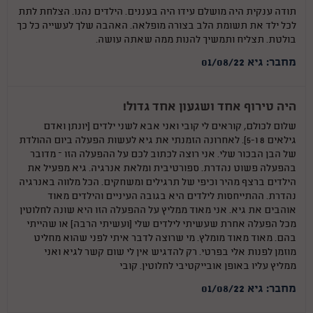
תודה ענקית היה מושלם עידו היה בעננים. הילדים נהנו. הצלחת לתת
לכל ילד את תשומת הלב בצורה מופלאה. האהבה שלך לעשייה כל כך
בולטת. תצליח ותמשיך להנות ממה שאתה עושה.
מחבר: גיא 01/08/22
היה טירוף אחד ושגעון אחד גדול!
שלום לכולם, קוראים לי קובי ואני אבא לשני ילדים (יונתן ואדם
גילאים 8 ו-5). לאחרונה הזמנתי את גיא לעשות הפעלה ביום ההולדת
של הבן הבכור שלי. אני רוצה לכתוב לכם על ההפעלה הזו – מדובר
בהפעלה פשוט נהדרת. ספורטיבית ומלאת אנרגיה. גיא מפעיל את
הילדים ברצף מהיר וכיפי של תרגילים ומשחקים. הכל מלווה באנרגיה
נהדרת. ההתייחסות לילדים היא בגובה העיניים והילדים מאוד
אוהבים את גיא. אני מאוד ממליץ על ההפעלה הזו היא שונה לחלוטין
מכל הפעלה אחרת שעשיתי לילדים שלי (ועשיתי הרבה) או שהייתי
בהם. מאוד מאוד מומלץ. מי שרוצה לדבר איתי לפני שהוא מחליט
מוזמן לפנות אלי בפרטי. רק להדגיש אין לי שום קשר לגיא ואני
ממליץ עליו באופן אובייקטיבי לחלוטין. קובי
מחבר: גיא 01/08/22