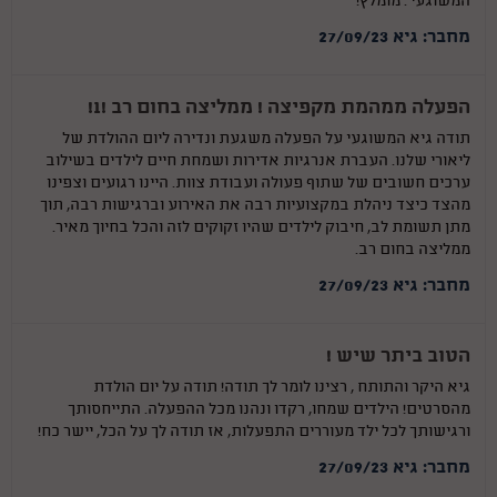
המשוגעי . מומלץ!
מחבר: גיא 27/09/23
הפעלה ממהמת מקפיצה ! ממליצה בחום רב !1!
תודה גיא המשוגעי על הפעלה משגעת ונדירה ליום ההולדת של
ליאורי שלנו. העברת אנרגיות אדירות ושמחת חיים לילדים בשילוב
ערכים חשובים של שתוף פעולה ועבודת צוות. היינו רגועים וצפינו
מהצד כיצד ניהלת במקצועיות רבה את האירוע וברגישות רבה, תוך
מתן תשומת לב, חיבוק לילדים שהיו זקוקים לזה והכל בחיוך מאיר.
ממליצה בחום רב.
מחבר: גיא 27/09/23
הטוב ביתר שיש !
גיא היקר והתותח , רצינו לומר לך תודה! תודה על יום הולדת
מהסרטים! הילדים שמחו, רקדו ונהנו מכל ההפעלה. התייחסותך
ורגישותך לכל ילד מעוררים התפעלות, אז תודה לך על הכל, יישר כח!
מחבר: גיא 27/09/23