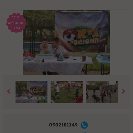
שובר
מתנה ליום
הולדת
משגעת
ומעצימה !
0502101249