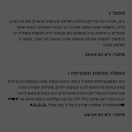
מספר 1
גיא , תודה רבה על יום הולדת ניפלאה אין ספק שיש לך את זה בענק
זכית בלשמח ואתה עושה את זה הכי טבעי ואוטנטי הזמנו אותך
שנתיים ברציפות והיה מושלם כמו שאתה יודע לעשות מאחלת לך
להמשיך לעשות את מה שאתה אוהב ועושה הכי טוב , מספר 1!
חתימה טובה
מחבר: גיא 13/09/23
הפעלה סוחפת ומעצימה !
גיא המשוגעיאלוף מפעיל ברמה גבוהה מאוד,אתה בתחום הנכון ללא
ספק יכולות מדהימות לרכז קבוצות ילדים ,פעילות עשירה תודה
שגרמתה לבן שלי יום הולדת מהסרטים הוא בעננים ממש ליאבי
נהנה מכל דקה איתך כולל ילדי הכיתה ממליצה בחום תותח על ♥️❤️♥️
❤️מאחלת לך שתמיד שידברו עלייך כמו אצלי 🙏🙏🙏♥️
מחבר: גיא 04/09/23