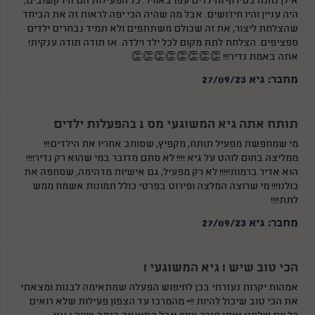
אילן נהנה בטירוף והילדים עפו באוויר. כל הפעילות הם היו קשובים,
היה עניין והיו חידושים. אבל מה שהיה הכי יפה לראות זה את הביחד
שהצלחת ליצור, את זה שכולם משתתפים ולא תמיד נבחרים ילדים
ספציפים. הצלחת לתת מקום לכל ילד וילדה. אז תודה תודה ענקית!
אתה באמת נדיר!!! 👏👏👏👏👏👏👏👏
מחבר: גיא 27/09/23
תותח אתה גיא המשוגעי מס 1 בהפעלות ילדים
מי שמחפשת מפעיל תותח, מקפיץ, שסוחב אחריו את הילדים!!!
ממליצה בחום לוהט על גיא !!!! לא סתם מדובר במי שהוא רק נדיר!!!!
הוא אדיר ברמות!!!!! לא רק מפעיל, גם אישיות מדהימה, שסחפה את
כולנו!!! מי שרוצה המלצה ופירוט בפרטי כולל תמונות אשמח ממש
לתת!!!!
מחבר: גיא 27/09/23
הכי טוב שיש ! גיא המשוגעי !
אמהות יקרות נעזרתי בכן לחיפוש הפעלה שמתאימה לבנות ומצאתי
את הכי טוב שיכול להיות !!+ מהמרכז עד הצפון פעילות שלא רואים