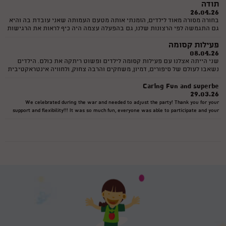
תודה
26.04.26
בחורה מסורה מאוד לילדים, הזמנתי אותה מטעם העמותה שאני עובדת בה והיא
גם התגמשה לפי הרצונות שלנו, גם בהפעלה עצמה היה כיף לראות את הרגישות
לכל ילד וילד. והיו אצלנו קרוב לחמישים ילד! בהצלחה שניקווא המקסימה:) ושוב
פעילות קסומה
תודה גדולה
08.04.26
שני הייתה אצלנו עם פעילות קסומה לילדים ופשוט ריתקה את כולם. הילדים
נשאבו לעולם של סיפורים, דמיון, משחקים והרבה צחוק, ולחוויה אינטראקטיבית
מיוחדת שממש מרגישה כמו קסם קטן שקם לתחייה. שניקווא :-) מעבירה את
Caring Fun and superbe
הפעילות באנרגיה מדהימה, ברגישות וביכולת נדירה לסחוף את הילדים. ניכר
29.03.26
שהיא עושה זאת מהלב. ממליצה בחום לכל מי שמחפש פעילות איכותית
ומיוחדת לילדים, במיוחד בימים טרופים אלה.
We celebrated during the war and needed to adjust the party! Thank you for your
support and flexibility!!! It was so much fun, everyone was able to participate and your
games are fantastic! A pleasure doing a party with you!
יום הולדת
27.03.26
חגגתי לבן שלי יום הולדת 6 הייתה הפעלה מדהימה חוויתית ברמות הבן שלי
הרגיש מלך ביום הולדת ממליצה מאוד
תודהההה רבה
04.03.26
תודה רבה טל היה מושלם אתמול הילדים וההורים נהנו אימרי היה מבסוט לחגוג
עם החברים . בהחלט יציאה מהשיגרה לתקופה הזאת קיבלתי רק מחמאות על
היום הולדת. אשלח לך סרטונים יותר מאוחר שאתפנה
קוסם מושלם לגיל 6
19.05.25
קיבלתי המלצה חמה עליכם הכל היה מ-ו-ש-ל-ם! הילדים מאוד נהנו והיו