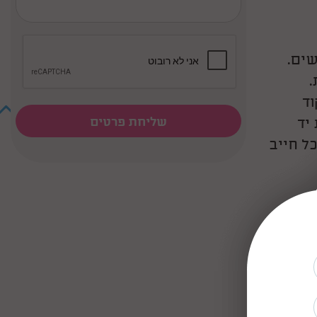
שים.
.
וד
יד
ל חייב
ד או
ות
את