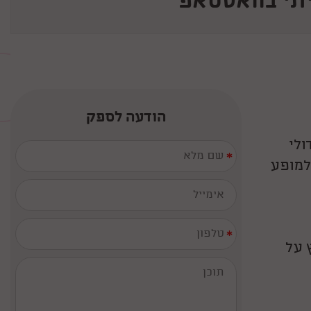
תי בוואטסאפ
הודעה לספק
ולי
*
 למופע
*
 על