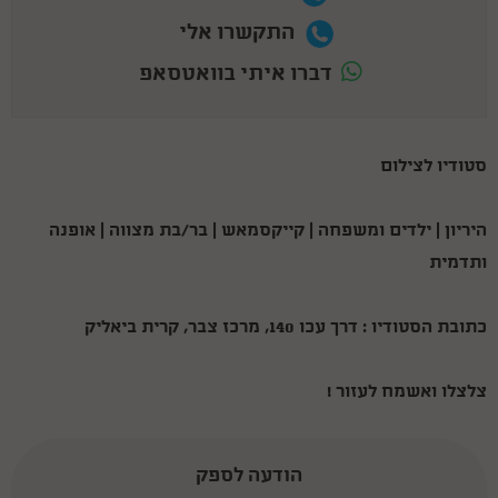
התקשרו אלי
דברו איתי בוואטסאפ
סטודיו לצילום
היריון | ילדים ומשפחה | קייקסמאש | בר/בת מצווה | אופנה
ותדמית
כתובת הסטודיו : דרך עכו 140, מרכז צבר, קרית ביאליק
צלצלו ואשמח לעזור !
הודעה לספק