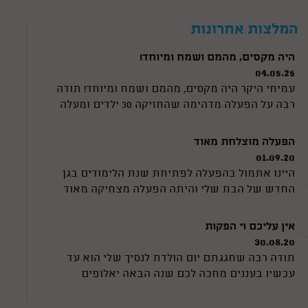
ראינו ביוטיוב את הקסמים של פוף, ראינו שזה לא
סתם מופע קסמים שזה גם מצחיק וגם יש את הקסם
המלצות אחרונות
של הריחוף שהילדים ממש היו בשוק ממנו 😄 זה לא
היה מה שהם רגילים אליו... היה פשוט מושלם!
היה מקסים, מהמם ושמח ומיוחד!
ממליצה בחום למי שמחפש קוסם ליום הולדת לגיל 7 !
04.05.25
אלופים לגמרי
עמיחי היקר היה מקסים, מהמם ושמח ומיוחד! תודה
רבה על הפעלה מדהימה שהחזיקה 30 ילדים ומעלה
למשך הפעלה מלאה מדהים מדהים תודה רבה מכל
הלב
הפעלה מוצלחת מאוד
01.09.20
היינו אתמול בהפעלה לפתיחת שנת הלימודים בגן
החדש של הבת שלי והיתה הפעלה מצחיקה מאוד
והילדים לא הפסיקו לצחוק. היה ממש תענוג לראות
אותם כך. ורדינון דאג לשתף את כולם ולתת תשומת
אין עליכם וי הפקות
לכל ילד. כל הכבוד
30.08.20
תודה רבה שחגגתם יום הולדת לנסיך שלי הוא עד
עכשיו בעננים מחכה לכם שנה הבאה יאלופים