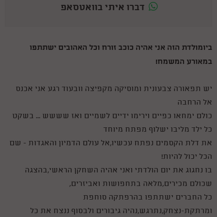
דברו איתי בוואטסאפ
ביומולדת הזה אני אהיה כוכב זורח וכל האהובים ישתתפו
במאורע המשמח!
יש תפאורה צבעונית ומוסיקה מקפיצה וובעוד רגע אני אכנס
אל הרחבה
כולם ימחאו כפיים וירימו ידיים לשמיים ואז שששש ... בשקט
כל ילד מליבו ישלוף מפתח מיוחד
את דלת הקסמים נפתח עכשיו,אל עולם הדמיון והאגדות - שם
הכל יכול להיות!
בו נחגוג את יום הולדתי ואני אהיה השחקן הראשי,בהצגה
שכולם מכירים,מלאה בתחפושות ואביזרים,
כל החברים ישתתפו בהרפתקה סוחפת
ומרתקת-נצחק,נתרגש,נהיה גיבורים ולבסוף ננצח את כל