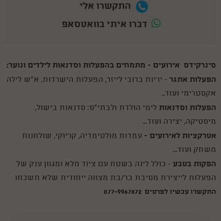
התקשרו אלי
דברו איתי בוואטסאפ
סינרקידס אירועים - מתמחים בהפעלות וסדנאות לילדים ונוער:
הפעלות אתגר
- יריות ברובי לייזר, הפעלות הישרדות, א"ש לילה
אקסטרימי ועוד..
הפעלות וסדנאות
לימי הולדת ולבתי"ס: סדנאות בישול,
מיסטיקה, יצירה ועוד...
אטרקציות לאירועים -
עמדות מולטימדיה, קריוקי, שולחנות
משחק ועוד...
הפקות בטבע
- כולל לינה בשטח עם ציוד מלא ומגוון ענק של
הפעלות לייצירת מסיבת בר/בת מצווה ייחודית שלא תשכחו
התקשרו עכשיו לפרטים 077-9967872