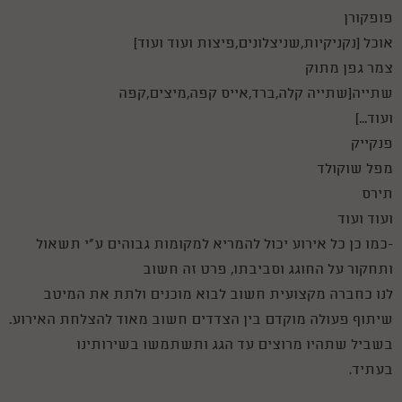
פופקורן
אוכל (נקניקיות,שניצלונים,פיצות ועוד ועוד)
צמר גפן מתוק
שתייה(שתייה קלה,ברד,אייס קפה,מיצים,קפה
ועוד...)
פנקייק
מפל שוקולד
תירס
ועוד ועוד
-כמו כן כל אירוע יכול להמריא למקומות גבוהים ע"י תשאול
ותחקור על החוגג וסביבתו, פרט זה חשוב
לנו כחברה מקצועית חשוב לבוא מוכנים ולתת את המיטב
שיתוף פעולה מוקדם בין הצדדים חשוב מאוד להצלחת האירוע.
בשביל שתהיו מרוצים עד הגג ותשתמשו בשירותינו
בעתיד.