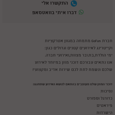
התקשרו אלי
דברו איתי בוואטסאפ
חברת GoFun מתמחה במגוון אטרקציות
וקייטרינג לאירועים קטנים וגדולים כגון:
ימי הולדת,בת\בר מצוות,ואירועי חברה.
אנו נתאים עבורכם דוכני מזון במיוחד לאירוע
שלכם ונשמח לתת לכם שירות אדיב ומקצועי!
דוכני המזון שלנו מעוצבים בהתאם לנושא האירוע שתחגגו:
נסיכות
כדורגל וספורט
פיראטים
הישרדות