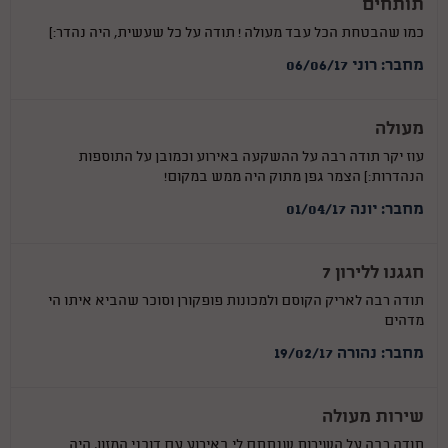
תותחים
כמו שהבטחת הכל עבד מעולה ! תודה על כל שעשית, היה נהדר:)
מחבר: רוני 06/06/17
מעולה
עוז יקר תודה רבה על ההשקעה באירוע וכמובן על התוספות
הנהדרות:) הצמר גפן מתוק היה ממש במקום!
מחבר: יונה 01/04/17
חגגנו ללירון 7
תודה רבה לאריק הקוסם ולמכונות פופקורן וסוכר שהביא איתו הי
מדהים
מחבר: נהורה 19/02/17
שירות מעולה
תודה רבה על השירות שנתתם לי באירוע עם דוכני המזון, היה