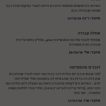
האירוע היה מושלם ותוספת הדוכנים הייתה לגמרי במקום! תודה רבה
שמחה שבחרתי בכם
מחבר: רינה 07/11/16
אחלה עבודה
שמחתי לעבוד מול עוז והאנשים מ gofun , ממליץ בחום על ציוד
ועבודה נקייה ומסודרת.
מחבר: אלי 26/10/16
דוכנים מהממים!!
לפני שבוע ערכנו יום הולדת לבני בן ה7 ואני רוצה להגיד שהדוכנים
שקיבלנו היו בדיוק כפי שהבטיחו לנו בתמונות ואולי אפילו יותר
יפים... האירוע זרם לקחתי מהחברה הזאת גם הפעלה ליום הולדת וגם
דוכני מזון...(הייתי צריכה להביא רק עוגה).. מחיר סביר לחלוטין ושווה
תתמורה... ישר כוח!
מחבר: שיר 17/07/16