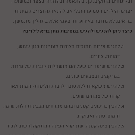
ובקינוחים מתוקים, כך, בהתאמה ובהדרגה, כצפוי וכמשוער,
יפנימו הילדים ויטמיעו הרגלי אכילה נאותה וצריכת מזונות
בריאים. לא מדובר באירוע חד פעמי אלא בתהליך מתמשך.
כיצד ניתן להנגיש ולהגיש במסיבות מזון בריא לילדים?
להגיש פירות חתוכים בצורות מעניינות כגון שמש,
דמויות, ציורים.
ימי הולדת לבנים בגילאי 8-10
25/12/2016
להגיש שיפודים שעליהם מושחלות קוביות של פירות
ובחירת הפעלות לימי הולדת זהו אינו עניין של מה בכך. מלבד מקצועיותם של
המפעילים יש לוודא כי ההפעלה מתאימה לגילאים של הילדים כמו כפפה. איך
במרקמים ובצבעים שונים.
עושים זאת? בשביל זה אנחנו כאן!
למה לבחור בקוסם ליום הולדת?
להגיש משקאות ללא סוכר, לרבות חליטות- חמות ו/או
11/12/2015
ומאז ומתמיד גם אנחנו המבוגרים ובעיקר הילדים נמשכים לעולם הקסמים. זהו
קרות של צמחים שונים.
עולם רווי בפטנזיה ומיסתורין ובעוד שניתן להתווכח האם באמת יש קסמים
בעולם או לא, כולנו מתפעלים גם לנוכחתו של קסם הקלפים הפשוט ביותר...
להכין כריכונים קטנים ובהם ממרחים מגבינות דלות שומן,
ליצן או ליצנית ליום הולדת
17/07/2015
חומוס, טונה ואבוקדו.
ולמה לבחור ליצן או ליצנית ליום הולדת? כי יהיה כייף לא רגיל ! הנה כמה טיפים
בבחירת ליצן או ליצנית ליום הולדת לילדיכם .
להכין פינה קטנה, שתיקרא הפינה המתוקה (חשוב לזכור
ששש... מקליטים! נכנסים לאולפן להקלטת שיר בת מצווה