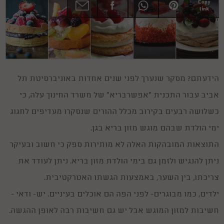
Copy
link
הידעתם? מסקר שנערך לפני שנים אחדות באוניברסיטת תל
אביב עבור התכנית "אפשרבריא" של משרד החינוך עלה, כי
כשלושה רבעים בקירוב מכלל ההורים שנסקרו מעדיפים לחגוג
ימי הולדת שבהם מוגש מזון בריא בגן.
התוצאות המובהקות האלה לא מותירות ספק כי חשוב ובעיקר
ניתן להנגיש ולזמן גם בימי הולדת מזון בריא. ניתן לעודד את
צריכתו, בין השער, באמצעות הגשתו האטרקטיבית.
ילדים, כמו מבוגרים- לפני הפה הם אוכלים בעיניים. יש- ודאי -
חשיבות למזון המוגש אבל יש גם חשיבות רבה לאופן ההגשה.