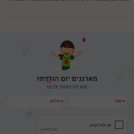
לרשותכם וכמה טיפים מועילים.
איך לחגוג לילדים תאומים - ביחד או בנפרד?
25/12/2016
ולהיות הורים לתאומים זו ברכה, אך לא פעם מדובר במשימה לא פשוטה, במיוחד
ביום ההולדת, בו מטבע הדברים כל שנה מתעוררת אותה הדילמה והיא האם
לחגוג לילידם יום הולדת ביחד או בנפרד?
ימי הולדת לבנים בגילאי 8-10
25/12/2016
ובחירת הפעלות לימי הולדת זהו אינו עניין של מה בכך. מלבד מקצועיותם של
המפעילים יש לוודא כי ההפעלה מתאימה לגילאים של הילדים כמו כפפה. איך
עושים זאת? בשביל זה אנחנו כאן!
למה לבחור בקוסם ליום הולדת?
11/12/2015
ומאז ומתמיד גם אנחנו המבוגרים ובעיקר הילדים נמשכים לעולם הקסמים. זהו
עולם רווי בפטנזיה ומיסתורין ובעוד שניתן להתווכח האם באמת יש קסמים
מארגנים יום הולדת?
בעולם או לא, כולנו מתפעלים גם לנוכחתו של קסם הקלפים הפשוט ביותר...
ליצן או ליצנית ליום הולדת
17/07/2015
תנו לנו לעזור לכם!
ולמה לבחור ליצן או ליצנית ליום הולדת? כי יהיה כייף לא רגיל ! הנה כמה טיפים
בבחירת ליצן או ליצנית ליום הולדת לילדיכם .
*
*
ששש... מקליטים! נכנסים לאולפן להקלטת שיר בת מצווה
11/12/2016
ובשנים האחרונות יותר ויותר אנשים אשר מפיקים בת מצווה בוחרים באפשרות
מרגשת ומעניינת של הקלטת שיר במיוחד לכבוד האירוע. את השיר יכולים
להקליט בני המשפחה או החברים של הנערה או שיכול להיות זה זמר מקצועי.
על סוגי יום הולדת ספורט, כבר שמעתם?