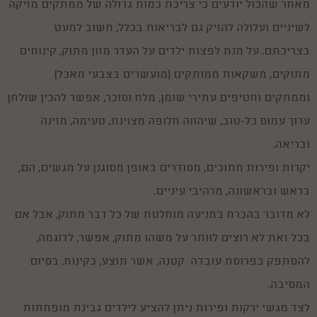
מאחר שהכול יודעים כי צריכת כמות גדולה של ממתקים מזיקה
לשיניים ועלולה להזיק גם לבריאות בכלל, חשוב למעט
בצריכתם. על מנת לפצות ילדים על העדר מזון מתוק, קינוחים
מתוקים, משקאות ממותקים (מועשרים בצבעי מאכל)
וממתקים וחטיפים עתירי שומן, מלח וסוכר, אפשר להכין שולחן
ערוך עמוס כל-טוב, שיהווה חלופה מצוינת, טעימה, מזינה
ובריאה.
יקרות ופירות חתוכים, מסודרים באופן מסוגנן על מגשים, הם,
בראש ובראשונה, מרהיבי עיניים.
לא מדובר בהכרח במניעה מוחלטת של כל דבר מתוק, אבל אם
בכל זאת לא רוצים לוותר על משהו מתוק, אפשר, לדוגמה,
להסתפק בפרוסת עובדה קטנה, אשר תוצע, כקינוח, בסיום
המסיבה.
לצד מגשי ירקות ופירות ניתן להציע לילדים גבינת מופחתות