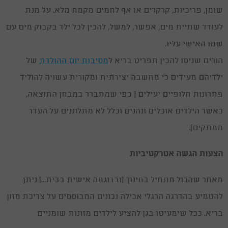
שומן, פריכיות, קרקרים או אף לחמים מקמח מלא. על מנת
לעודד שתיית מים, אפשר, למשל, להכין לכל ילד בקבוק מים עם
שמו האישי עליו.
הורים שניסו להכין תפריט בריא ל
מסיבות יום ההולדת
של
ילדיהם מעידים כי מחשבה יצירתית ומקורית עשויה להוליד
פתרונות חלופיים יעילים ( כפי שמתברר במבחן התוצאה,
כאשר הילדים אוכלים ונהנים וכלל לא מתלוננים על העדר
ממתקים).
הצעות הגשה אטרקטיביות
מאחר שהכול מתחיל בחינוך (ובדוגמה אישית בבית...) ניתן
להטמיע בהדרגה הרגלי אכילה נכונים המבוססים על צריכת מזון
בריא. ככל שימעיטו בגן להציע לילדים מזונות שומניים