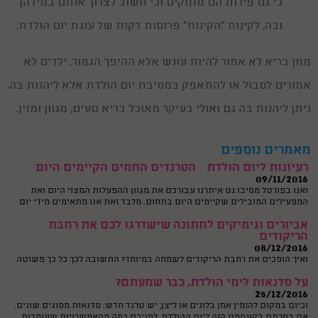
כי גם פירות הם מתוקים וכי חשוב לצרוך אותם במידה)
11/12/2016
ובשנים האחרונות יותר ויותר אנשים אשר מפיקים בת מצווה בוחרים באפשרות
ובה, לקינוח "הקינוח" פרוסות דקות של עוגת יום הולדת.
מרגשת ומעניינת של הקלטת שיר במיוחד לכבוד האירוע. את השיר יכולים
להקליט בני המשפחה או החברים של הנערה או שיכול להיות זה זמר מקצועי.
על סוגי יום הולדת ספורט, כבר שמעתם?
מזון בריא לא אמור להיות עונש אלא ההיפך הגמור. ילדים לא
05/10/2016
וכיום ימי הולדת זה כבר לא ליצן או קוסם, הילדים של היום לא מסתפקים
אמורים לסבול או להתאפק במסיבת יום הולדת אלא ליהנות בה.
בהפעלה מסוג זה.
ניתן ליהנות בה גם ואולי בעיקר מאוכל בריא טעים, מגוון ומזין.
יום הולדת מדעי לילדים
30/05/2015
ויום הולדת מדעי הוא לא עוד יום הולדת שגרתי, אלא חוויה עוצמתית וייחודית
המשלבת העשרה, הפעלה, ועניין אצל הילדים. הנה כמה רעיונות וקצת מידע על
מאמרים נוספים
סוגי ימי הולדת מדעיים..
רעיונות ליום הולדת – הטרנדים החמים הקיימים היום
09/11/2016
ואנו בפורטל מסיבו.נט איתרנו עבורכם את מגוון ההפעלות המצוי היום ואת
המפעילים המובילים שקיימים היום בתחום. מלבד זאת אנו מתאימים מידי יום
להורים היוצרים עימנו קשר את המפעילים הטובים ביותר עבורם.
אביזרים וגימיקים לחתונה שישדרגו לכם את רחבת
הריקודים
08/12/2016
ואיך הופכים את רחבת הריקודים לשמחה במיוחד? התשובה לכך כל כך פשוטה
שנדמה שתמיד הייתה שם. הכוונה היא כמובן לאותם גימיקים לחתונה, קטנים
על סדנאות לימי הולדת, כבר שמעתם?
וגדולים כאחד, שבלעדיהם האווירה אינה שלמה.
25/12/2016
וכיום במקום להזמין אמן בלונים או ליצן, יש טרנד חדש: סדנאות מסוגים שונים.
אם בחרתם בקונספט הזה ליום ההולדת, לפניכם כמה מהאפשרויות שעומדות