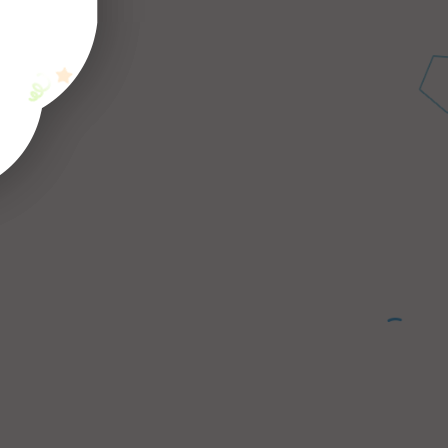
אלופים לגמרי
עמיחי היקר היה מקסים, מהמם ושמח ומיוחד! תודה
רבה על הפעלה מדהימה שהחזיקה 30 ילדים ומעלה
למשך הפעלה מלאה מדהים מדהים תודה רבה מכל
הלב