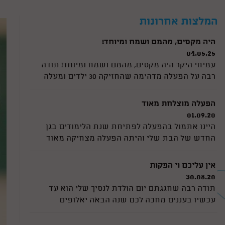
ראינו ביוטיוב את הקסמים של פוף, ראינו שזה לא
סתם מופע קסמים שזה גם מצחיק וגם יש את הקסם
המלצות אחרונות
של הריחוף שהילדים ממש היו בשוק ממנו 😄 זה לא
היה מה שהם רגילים אליו... היה פשוט מושלם!
היה מקסים, מהמם ושמח ומיוחד!
ממליצה בחום למי שמחפש קוסם ליום הולדת לגיל 7 !
04.05.25
אלופים לגמרי
עמיחי היקר היה מקסים, מהמם ושמח ומיוחד! תודה
רבה על הפעלה מדהימה שהחזיקה 30 ילדים ומעלה
למשך הפעלה מלאה מדהים מדהים תודה רבה מכל
הלב
הפעלה מוצלחת מאוד
01.09.20
היינו אתמול בהפעלה לפתיחת שנת הלימודים בגן
החדש של הבת שלי והיתה הפעלה מצחיקה מאוד
והילדים לא הפסיקו לצחוק. היה ממש תענוג לראות
אותם כך. ורדינון דאג לשתף את כולם ולתת תשומת
אין עליכם וי הפקות
לכל ילד. כל הכבוד
30.08.20
תודה רבה שחגגתם יום הולדת לנסיך שלי הוא עד
עכשיו בעננים מחכה לכם שנה הבאה יאלופים