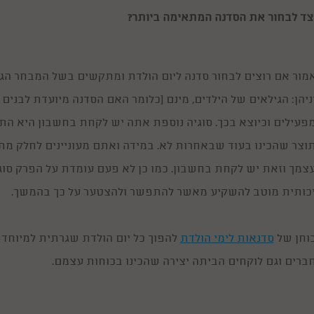
צד לבחור את הסדנה המתאימה ביותר?
מור אם רוצים לבחור סדנה ליום הולדת ומתקשים בשל המבחר הגדו
ניהן: הגילאים של הילדים, מינם (כלומר האם הסדנה מיועדת לבנים 
פעילים וכיוצא בכך. סוגיה נוספת אתה יש לקחת בחשבון היא הת
וצר שהכינו בעוד שבאחרות לא. במידה ואתם מעוניינים לחלק מת
צמך וזאת יש לקחת בחשבון. כמו כן לא פעם עומדת על הפרק סוגי
כותית מוטב להשקיע מאשר להתפשר ולהצטער על כך בהמשך.
וחן של
סדנאות לימי הולדת
להפוך כל יום הולדת שגרתית למיוחדת
ברים וגם לוקחים הביתה יצירה שהכינו בכוחות עצמם.