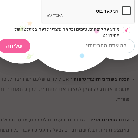
הכנת תכשיטים
– כאשר מדובר ביום הולדת ובו רב הכוח הנשי
רוצים ניתן להתאים את הסדנה הזו גם לבנים, או לחלופין להזמ
מידע על קופונים, טיפים וכל מה שצריך לדעת בניוזלטר של
מסיבו.נט
הכנת תיקים וחולצות
– גם זוהי סדנה נחמדה אשר נחשבת למאוד
או לחלופין מעצבים תיק בסיסי בעזרת חומרים מסוגים שונים
ודגמים.
הכנת בשמים ומוצרי טיפוח
– אם לילדים שלכם יש חיבה לניסו
מושכת אותם, זה הזמן למצות את התחביב. ישנן סדנאות רבות
שונים.
הכנת מוצרים מנייר
– מחברות, מעמדים לטושים, מסגרות של תמו
באמצעות נייר. תגלו שמדובר בהפעלה מעניינת עבור כל המשת