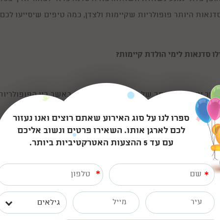
דנאות היותר פופולריות שקיימות ולצדן, כמה טיפים שיסייעו לכם 
לו סדנאות לימי הולדת קיימות?
מור ישנן מגוון רחב של
סדנאות לימי הולדת
כאשר בין הפופולריות 
ספרו לנו על סוג האירוע שאתם רוצים ואנו נעזור
בצק סוכר
– בצק סוכר הפך להיות טרנד חדש וחמוד בעולם ימי 
לכם לארגן אותו. השאירו פרטים ונשוב אליכם
ליהנות גם מסדנה מתוקה לילדים במהלכה ניתן ללמוד כיצד לעש
עם עד 5 ההצעות האטרקטיביות ביותר.
סדנאות בישול ואפייה
– סדנאות בישול ואפייה נחשבות למאוד 
*
*
מאמצים רבים. על הסדנה אחראי שף אשר מביא עמו את כל חומ
הארוחה אשר אותה לבסוף גם יאכלו. לכם נותר רק לדאוג לעוגת 
גילאים